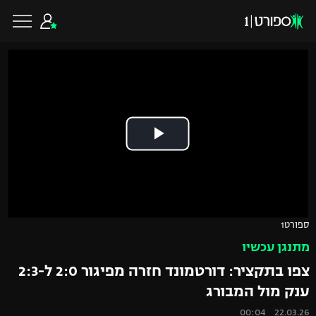
כדורגל ישראלי
ליגת העל
כדורגל עולמי
ליגה לאומית
ליגת האלופות
כדורסל ישראלי
ספורט1
גביע הטוטו
מתנגן עכשיו
ליגה אירופית
ליגת ווינר סל
ליגיונרים
כדורסל עולמי
צפו בתקציר: דורטמונד חזרה מפיגור 2:0 ל-2:3
ליגה אנגלית
ענק מול המבורג
ליגה לאומית
גביע המדינה
NBA
22.03.26 00:04
ליגה גרמנית
ענפים נוספים