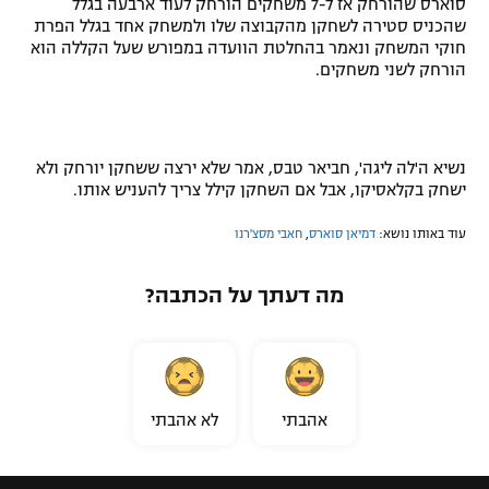
סוארס שהורחק אז ל-7 משחקים הורחק לעוד ארבעה בגלל
שהכניס סטירה לשחקן מהקבוצה שלו ולמשחק אחד בגלל הפרת
חוקי המשחק ונאמר בהחלטת הוועדה במפורש שעל הקללה הוא
הורחק לשני משחקים.
נשיא ה'לה ליגה', חביאר טבס, אמר שלא ירצה ששחקן יורחק ולא
ישחק בקלאסיקו, אבל אם השחקן קילל צריך להעניש אותו.
עוד באותו נושא:
דמיאן סוארס
,
חאבי מסצ'רנו
מה דעתך על הכתבה?
אהבתי
לא אהבתי