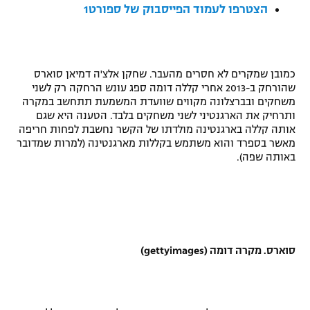
הצטרפו לעמוד הפייסבוק של ספורט1
רשיון להקרנה פומבית לבית עסק
הצטרפות לחבילת הערוצים
כמובן שמקרים לא חסרים מהעבר. שחקן אלצ'ה דמיאן סוארס
לוח דרושים – ג'ובנט
שהורחק ב-2013 אחרי קללה דומה ספג עונש הרחקה רק לשני
משחקים ובברצלונה מקווים שוועדת המשמעת תתחשב במקרה
ותרחיק את הארגנטיני לשני משחקים בלבד. הטענה היא שגם
תגיות
אותה קללה בארגנטינה מולדתו של הקשר נחשבת לפחות חריפה
מאשר בספרד והוא משתמש בקללות מארגנטינה (למרות שמדובר
המגזין
באותה שפה).
סוארס. מקרה דומה (
gettyimages
)