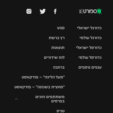
כדורגל ישראלי
VOD
כדורגל עולמי
רץ ברשת
ליגת העל
כדורסל ישראלי
תוצאות
ליגת
ליגה לאומית
האלופות
כדורסל עולמי
לוח שידורים
ליגת ווינר
סל
גביע הטוטו
ענפים נוספים
ברחבה
ליגה
NBA
אירופית
"מעל הליגה" – פודקאסט
ליגה לאומית
ליגיונרים
טניס
יורוליג
ליגה אנגלית
"מחצית בשכונה" – פודקאסט
כדורסל נשים
גביע המדינה
כדוריד
יורוקאפ
ליגה גרמנית
משתתפים וזוכים
בפרסים
מכבי תל
נבחרת
כדורעף
אביב
ישראל
ליגה
טניס
ספרדית