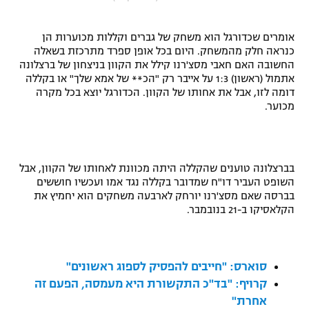
"מחצית בשכונה" – פודקאסט
אופניים
אומרים שכדורגל הוא משחק של גברים וקללות מכוערות הן
כנראה חלק מהמשחק. היום בכל אופן ספרד מתרכזת בשאלה
ספורט מוטורי
משתתפים וזוכים בפרסים
החשובה האם חאבי מסצ'רנו קילל את הקוון בניצחון של ברצלונה
אתמול (ראשון) 1:3 על אייבר רק "הכ** של אמא שלך" או בקללה
דומה לזו, אבל את אחותו של הקוון. הכדורגל יוצא בכל מקרה
כדורמים
תקנון משתתפים וזוכים בפרסים
מכוער.
טניס
פוטבול אמריקאי NFL
תקנון עבור פעילות אלקטרה
גיימינג E-Sports
בייסבול MLB
בברצלונה טוענים שהקללה היתה מכוונת לאחותו של הקוון, אבל
תקנון עבור פעילות ספורט 1 – "מרלן"
השופט העביר דו"ח שמדובר בקללה נגד אמו ועכשיו חוששים
ספורט אתגרי ואקסטרים
בברסה שאם מסצ'רנו יורחק לארבעה משחקים הוא יחמיץ את
תנאי שימוש
הקלאסיקו ב-21 בנובמבר.
אומנויות לחימה
מדיניות פרטיות
גיימינג E-Sports
סוארס: "חייבים להפסיק לספוג ראשונים"
קרויף: "בד"כ התקשורת היא מעמסה, הפעם זה
תקנון פעילות ספורט 1
אחרת"