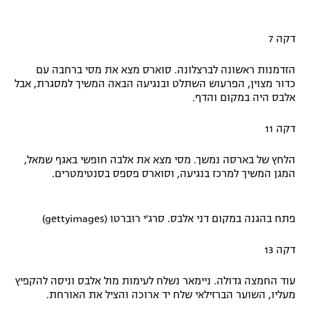
דקה 7
הזדמנות ראשונה לברצלונה. סוארס מצא את מסי ברחבה עם
כדור מצוין, הפרעוש השתלט ובנגיעה הבאה המשיך למסגרת, אבל
אלבס היה במקום והדף.
דקה 11
הלחץ של בארסה נמשך. מסי מצא את אלבה חופשי באגף שמאל,
המגן המשיך למרכז בנגיעה, וסוארס פספס בסנטימטרים.
פתח בהגנה במקום דני אלבס. סרג'י רוברטו (gettyimages)
דקה 13
עוד החמצה גדולה. ניימאר נשלח לעימות מול אלבס וניסה להקפיץ
מעליו, השוער הברזילאי שלח יד ארוכה והציל את האורחת.