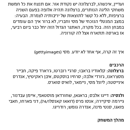
ועדיין, איכשהו, לברצלונה יש נקודת אור. אם תנצח את כל חמשת
משחקי הליגה הנותרים, ברצלונה תהיה אלופה בפעם השניה
ברציפות, ללא כל קשר לתוצאות של יריבותיה לצמרת. הבעיה:
במצב המנטלי הנוכחי של מסי וחבריו, לא ברור איך הם עומדים
במבחן הזה. בכל מקרה, האתגר הגדול הזה יחל כבר ביום רביעי,
אז בארסה תתארח אצל לה קורוניה.
איך זה קרה, אף אחד לא יודע. מסי (gettyimages)
הרכבים
ברצלונה:
קלאודיו בראבו; סרג'י רוברטו, ג'רארד פיקה, חבייר
מסצ'ראנו, ג'ורדי אלבה; סרחיו בוסקטס, איבן ראקיטיץ', אנדרס
אינייסטה; ליונל מסי, ניימאר, לואיס סוארס.
ולנסיה:
דייגו אלבס; בראגאן, שחורדאן מוסטאפי, איימן עבדנור,
גיירמה סיקיירה; אנסו פרס (ז'ואאו קאנסלו/74), דני פארחו, חאבי
פואגו, סנטי מינה, אנדרה גומש; רודריגו.
מהלך המשחק