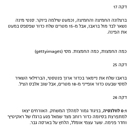
דקה 17
ברצלונה החמיצה והחמיצה, וכמעט שילמה ביוקר. סנטי מינה
נשאר לבד מול בראבו, אבל מ-15 מטרים שלח כדור שפספס במעט
את הפינה.
כמה החמצות, כמה החמצות. מסי (gettyimages)
דקה 25
בראבו שלח את ניימאר בכדור ארוך פנטסטי, הברזילאי השאיר
למסי שבעט כדור אופייני מ-18 מטרים, אבל שוב אלבס הציל.
דקה 26
0:1 לוולנסיה
, בניגוד גמור למהלך המשחק. האורחים יצאו
למתפרצת בסיומה כדור רוחב מצד שמאל פגע ברגלו של ראקיטיץ'
וחדר פנימה. שער עצמי אומלל, הלחץ על בארסה גבר.