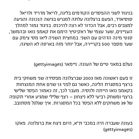
רשיון להקרנה פומבית לבית עסק
בניגוד לשני ההפסדים הקודמים בליגה, לריאל מדריד ולריאל
סוסיאדד, הפעם ברצלונה עלתה למגרש בגישה הנכונה והגיעה
הצטרפות לחבילת הערוצים
למצבים רבים, אבל הכדור לא רצה להיכנס. בניגוד גמור למהלך
העניינים, שער עצמי של ראקיטיץ' הימם את קאמפ נואו ובהמשך,
לוח דרושים – ג'ובנט
סנטי מינה הדהים עם השני. במחצית השניה ליאו מסי צימק עם
שער מספר 500 בקריירה, אבל יותר מזה בארסה לא השיגה.
תגיות
נעלם במאני טיים של העונה. ניימאר (gettyimages)
המגזין
זו פעם ראשונה מאז 2003 שברצלונה מפסידה שני משחקי בית
ברצף במסגרת הליגה, כאשר גם לפני 13 שנים אחת המנצחות
בקאמפ נואו הייתה ולנסיה. מעבר לכך, זה כאמור הפסד שלישי
ברצף ומשחק רביעי ללא ניצחון – רצף שלילי שמגיע אחרי תקופה
של 39 משחקים ללא הפסד בכל המסגרות. איך שגלגל מסתובב.
בעונה שעברה היה במכבי ת"א, היום ניצח את ברצלונה. פאקו
(gettyimages)