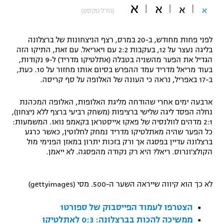
א
א
א
א
(גודל טקסט)
"מחצית בשכונה" – פודקאסט
אופניים
לפני פחות מחודש, ב-20 במרס, רצף הניצחונות של ברצלונה
ספורט מוטורי
משתתפים וזוכים בפרסים
בליגה נעצר על 12, בעקבות 2:2 עם ויאריאל. עם זאת, התיקו הזה
הגדיל את הפער מהשניה בטבלה (אתלטיקו מדריד) ל-9 נקודות,
כדורמים
בעוד מריאל מדריד עמד ההפרש בסיום אותו מחזור על 10. כעת,
תקנון משתתפים וזוכים בפרסים
ב-17 באפריל, נראה כי העונה של האלופה על סף קריסה.
טניס
פוטבול אמריקאי NFL
תקנון עבור פעילות אלקטרה
ארבעה ימים אחרי שהודחה מליגת האלופות, האלופה המכהנת
נחלה הפסד ליגה שלישי ברציפות (משחק רביעי ברצף ללא ניצחון),
גיימינג E-Sports
בייסבול MLB
2:1 מדהים לוולנסיה של פאקו אייסטראן בקאמפ נואו. המשמעות:
תקנון עבור פעילות ספורט 1 – "מרלן"
כל הפער שהיה מאתלטיקו מדריד נמחק לחלוטין, כאשר כרגע
ספורט אתגרי ואקסטרים
ברצלונה עדיין בפסגה אך ורק בזכות יתרון במאזן הפנימי מול
תנאי שימוש
הקולצ'ונרוס. ריאל? היא רק נקודה מהפסגה. לא ייאמן.
אומנויות לחימה
מדיניות פרטיות
לא כך הוא קיווה שייראה השער ה-500. מסי (gettyimages)
גיימינג E-Sports
הצטרפו לעמוד הפייסבוק של ספורט1
תקנון פעילות ספורט 1
ממשיכה להכות בברצלונה: 0:3 לאתלטיקו