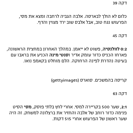
דקה 39
כלום לא הולך לבארסה. אלבה הגביה לרחבה ומצא את מסי,
הפרעוש נגח טוב, אבל אלבס שוב ירד מצוין והדף.
דקה 45
0:2 לוולנסיה
, פשוט לא ייאמן. במהלך האחרון במחצית הראשונה,
פארחו הכניס כדור עומק אדיר ו
סנטי מינה
הכניע את בראבו עם
בעיטה נהדרת לפינה הרחוקה. הלם מוחלט בקאמפ נואו.
קריסה בהמשכים. סוארס (gettyimages)
דקה 63
2:1
, שער 500 בקריירה למסי. אחרי לחץ בלתי פוסק,
מסי
הסיט
פנימה כדור רוחב של אלבה והחזיר את ברצלונה למשחק. זה היה
שער ראשון של הפרעוש אחרי 515 דקות.