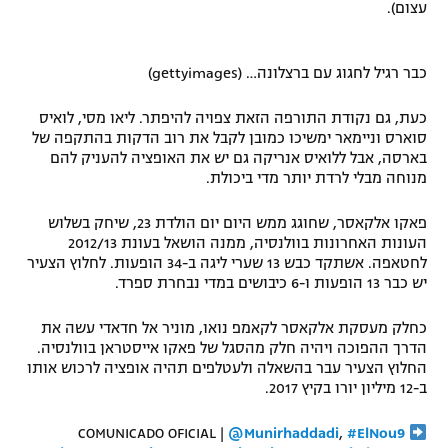
עצום).
רשיון להקרנה פומבית לבית עסק
הצטרפות לחבילת הערוצים
כבר רגיל לחגוג עם ברצלונה… (gettyimages)
כעת, גם נקודת התורפה הזאת צפויה להיפתר. ליאו מסי, לואיס
לוח דרושים – ג'ובנט
סוארס וניימאר ימשיכו כמובן לקבל את רוב הדקות בהתקפה של
בארסה, אבל ללואיס אנריקה גם יש את האופציה להעניק להם
תגיות
מנוחה מבלי לרדת יותר מדי ביכולת.
המגזין
פאקו אלקאסר, שחוגג ממש היום יום הולדת 23, שיחק בשלוש
העונות האחרונות בוולנסיה, ממנה הושאל בעונת 2012/13
לחטאפה. אשתקד כבש 13 שערי ליגה ב-34 הופעות. לחלוץ הצעיר
יש כבר 13 הופעות ו-6 כיבושים במדי נבחרת ספרד.
כחלק מעסקת אלקאסר לקאמפ נואו, מוניר אל חדאדי עשה את
הדרך ההפוכה ויהיה חלק מהסגל של פאקו אייסטראן בוולנסיה.
החלוץ הצעיר עבר בהשאלה ולעטלפים תהיה אופציה לרכוש אותו
ב-12 מיליון יורו בקיץ 2017.
COMUNICADO OFICIAL |
@Munirhaddadi
,
#ElNou9