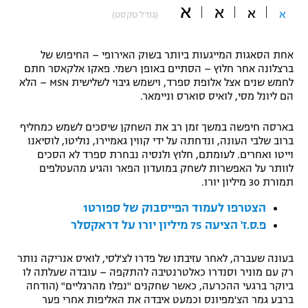
א
א
א
א
(גודל טקסט)
"מחצית בשכונה" – פודקאסט
אופניים
אחת הסאגות המייגעות ביותר בשוק האירופי – החיפוש של
ספורט מוטורי
משתתפים וזוכים בפרסים
ברצלונה אחר חלוץ – הסתיים באופן רשמי. פאקו אלקאסר חתם
לחמש שנים אצל אלופת ספרד, וישמש גיבוי לשלישית MSN – הלא
כדורמים
הם ליונל מסי, לואיס סוארס וניימאר.
תקנון משתתפים וזוכים בפרסים
טניס
פוטבול אמריקאי NFL
בארסה חיפשה במשך זמן רב את השחקן שיסכים לשמש כמחליף
תקנון עבור פעילות אלקטרה
ברוב שלבי העונה, ונדחתה על ידי קווין גאמיירו, נוליטו, לוסיאנו
וייטו ואחרים. לעומתם, חלוץ ולנסיה נבחרת ספרד לא הסכים
גיימינג E-Sports
בייסבול MLB
לוותר על האפשרות לשחק במועדון הפאר והגיע מהעטלפים
תקנון עבור פעילות ספורט 1 – "מרלן"
תמורת 30 מיליון יורו.
ספורט אתגרי ואקסטרים
תנאי שימוש
הצטרפו לעמוד הפייסבוק של ספורט1
פ.ס.ז' הציעה 75 מיליון יורו על דראקסלר
אומנויות לחימה
מדיניות פרטיות
בעונה שעברה, לאחר עזיבתו של פדרו לצ'לסי, לואיס אנריקה נותר
גיימינג E-Sports
רק עם מוניר וסנדרו כאלטרנטיבה להתקפה – עובדה שעלתה לו
ביוקר ברגעי ההכרעה, כאשר שחקנים "נפלו מהרגליים" (הודחה
תקנון פעילות ספורט 1
ברבע גמר הצ'מפיונס וכמעט איבדה את האליפות אחרי פער