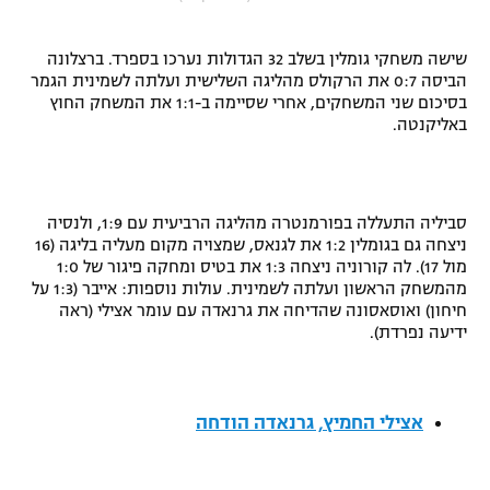
"מחצית בשכונה" – פודקאסט
אופניים
שישה משחקי גומלין בשלב 32 הגדולות נערכו בספרד. ברצלונה
הביסה 0:7 את הרקולס מהליגה השלישית ועלתה לשמינית הגמר
ספורט מוטורי
משתתפים וזוכים בפרסים
בסיכום שני המשחקים, אחרי שסיימה ב-1:1 את המשחק החוץ
באליקנטה.
כדורמים
תקנון משתתפים וזוכים בפרסים
טניס
פוטבול אמריקאי NFL
תקנון עבור פעילות אלקטרה
סביליה התעללה בפורמנטרה מהליגה הרביעית עם 1:9, ולנסיה
ניצחה גם בגומלין 1:2 את לגנאס, שמצויה מקום מעליה בליגה (16
גיימינג E-Sports
בייסבול MLB
מול 17). לה קורוניה ניצחה 1:3 את בטיס ומחקה פיגור של 1:0
תקנון עבור פעילות ספורט 1 – "מרלן"
מהמשחק הראשון ועלתה לשמינית. עולות נוספות: אייבר (1:3 על
ספורט אתגרי ואקסטרים
חיחון) ואוסאסונה שהדיחה את גרנאדה עם עומר אצילי (ראה
תנאי שימוש
ידיעה נפרדת).
אומנויות לחימה
מדיניות פרטיות
גיימינג E-Sports
אצילי החמיץ, גרנאדה הודחה
תקנון פעילות ספורט 1