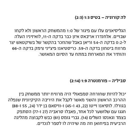
לה קורוניה – בטיס 1:3 (2:3)
הגליסיאנים עלו עם פיגור של 1:0 מהמשחק הראשון ולא לקחו
שבויים. אלחנדרו אריבאס איזן כבר בדקה ה-11, לואיזיניו העלה
ל-0:2 בדקה ה-54 וריאן באבל שהוזכר בהקשר של בשיקטאש יצר
מרווח ביטחון בדקה ה-59. כריסטיאנו פיצ'יני צימק בדקה ה-66
והותיר את המארחת במתח עד הסיום המאושר.
סביליה – פורמנטרה 1:9 (2:14)
יכול להיות שחורחה סמפאולי היה מרוויח יותר ממשחק בין
ההרכב הראשון והשני מאשר לקבל את היריבה הקיקיונית שנפלה
בגורלו. לוסיאנו וייטו (22, 43 ו-45) ו-וויסאם בן ידר (24, 55 ו-88)
חגגו עם שלושער לכל אחד, פאבלו סראביה (27 ו-77) הסתפק
בצמד וגאנסו השלים (14). גברי גומס (61) כבש לקבוצה מהליגה
הרביעית בפיחואן וזה מה שיהיה לו לספר לנכדים.