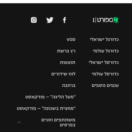
כדורגל ישראלי
VOD
כדורגל עולמי
רץ ברשת
ליגת העל
כדורסל ישראלי
תוצאות
ליגת
ליגה לאומית
האלופות
כדורסל עולמי
לוח שידורים
ליגת ווינר
סל
גביע הטוטו
ענפים נוספים
ברחבה
ליגה
NBA
אירופית
"מעל הליגה" – פודקאסט
ליגה לאומית
ליגיונרים
טניס
יורוליג
ליגה אנגלית
"מחצית בשכונה" – פודקאסט
כדורסל נשים
גביע המדינה
כדוריד
יורוקאפ
ליגה גרמנית
משתתפים וזוכים
בפרסים
מכבי תל
נבחרת
כדורעף
אביב
ישראל