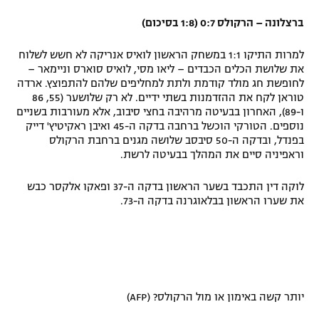
רשיון להקרנה פומבית לבית עסק
ברצלונה – הרקולס 0:7 (1:8 בסיכום)
הצטרפות לחבילת הערוצים
למרות התיקו 1:1 במשחק הראשון לואיס אנריקה לא חשש לשלוח
את שלושת הכלים הכבדים – ליאו מסי, לואיס סוארס וניימאר –
לחופשת חג מולד קודמת ולתת למחליפים שלהם להתפוצץ. ארדה
לוח דרושים – ג'ובנט
טוראן לקח את ההזדמנות בשתי ידיים. לא רק שלושער (55, 86
ו-89), האחרון בבעיטה מרהיבה בחצי סיבוב, אלא מעורבות בשניים
תגיות
נוספים. הטורקי הוכשל ברחבה בדקה ה-45 ואיבן ראקיטיץ' דייק
בפנדל, ובדקה ה-50 סיבסב שלושה מגנים ברחבת הרקולס
המגזין
וראפיניה סיים את המהלך בבעיטה לרשת.
לוקה דין התכבד בשער הראשון בדקה ה-37 ופאקו אלקסר כבש
את שערו הראשון בבלאוגרנה בדקה ה-73.
יותר קשה באימון או מול הרקולס? (AFP)