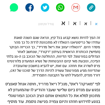
"מחצית בשכונה" – פודקאסט
אופניים
ספורט מוטורי
א
משתתפים וזוכים בפרסים
א
א
א
(גודל טקסט)
כדורמים
תקנון משתתפים וזוכים בפרסים
טניס
זה הפך להיות נושא קבוע בכל קיץ, ונראה שגם השנה סאגת
עתידו של כריסטיאנו רונאלדו לא מתכוונת לרדת כל כך מהר
פוטבול אמריקאי NFL
תקנון עבור פעילות אלקטרה
מסדר היום. "רונאלדו יעזוב את ריאל מדריד", כך הכריזה הבוקר
(חמישי) הכותרת הראשית בעיתון "רקורד", שנחשב לאחר
גיימינג E-Sports
בייסבול MLB
הגדולים בפורטוגל. לפי הדיווח, ההחלטה של הכוכב בן ה-33 בלתי
תקנון עבור פעילות ספורט 1 – "מרלן"
הפיכה, ונובעת מאי קיום ההבטחות של נשיא המועדון פלורנטינו
ספורט אתגרי ואקסטרים
פרס לשדרג את חוזהו. עם זאת, יש להביא בחשבון שהעובדה
תנאי שימוש
שהדיווח מגיע מפורטוגל עשויה להיות הדרך של סוכנו של CR7,
ז'ורז' מנדס, להפעיל לחץ על הקבוצה הספרדית.
אומנויות לחימה
לפי "מארקה" ו"אס", מנכ"ל ריאל מדריד, חוסה אנחל סאנצ'ס
מדיניות פרטיות
גיימינג E-Sports
נפגש עם מנדס ביום שלישי שעבר והודיע לו שהמועדון לא
מתכוון למלא את כל התנאים אותם הציב הכוכב הפורטוגלי
תקנון פעילות ספורט 1
בנוגע לחידוש חוזהו והיום צפויה פגישה נוספת. עוד מוסיף