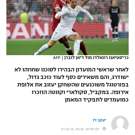
כדורסל נשים
נבחרת ישראל
יורוליג
ליגה ספרדית
טניס
VOD
מכבי תל אביב
מכבי חיפה
יורוקאפ
ליגה איטלקית
כדוריד
הפועל חולון
בית"ר ירושלים
רץ ברשת
ליגה צרפתית
כדורעף
הפועל ירושלים
מכבי תל אביב
ליגה הולנדית
כריסטיאנו רונאלדו מול דיאן לוברן
|
AFP
שחייה
תוצאות
דני אבדיה
הפועל תל אביב
לאחר שראשי המועדון הבהירו לסוכנו שחוזהו לא
ליגה טורקית
ג'ודו
ישודרג, והם משאירים כסף לעוד כוכב גדול,
הפועל חיפה
לוח שידורים
בפורטוגל משוכנעים שהשחקן יעזוב את אלופת
ליגה סינית
אגרוף
אירופה. במקביל, סקולארי וקונטה הוזכרו
הפועל באר שבע
כמועמדים לתפקיד המאמן
ליגה ברזילאית
ברחבה
ספורט אולימפי
מכבי נתניה
ליגות נוספות
UFC
יעקב זיו
"מעל הליגה" – פודקאסט
בני יהודה
יום חמישי, 09:36, 07.06.18
היאבקות WWE