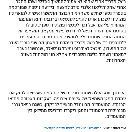
ריאל מדריד אחרי שהוא לא אמור להמשיך בצ'לסי ושמו הוזכר
אחרי שמסימיליאנו אלגרי סירב להצעה. בידיעה נוספת שפורסמה
בספרד נטען שחלק משחקני הקבוצה התקשרו אישית למואריסיו
פוצ'טינו לשכנע אותו להגיע לסנטיאגו ברנבאו והוא המועמד
המועדף עליהם, אבל נכון לעכשיו פוצ'טינו טען שטוב לו
בטוטנהאם והיו"ר דניאל לוי דורש פיצוי ענק אם הוא ייפר על
החוזה החדש שחתם עליו לחמש שנים נוספות. המועמדים
ל"תוכנית ב'" של ריאל מדריד בעמדת המאמן הם שני כוכבי העבר
של המועדון, מיכאל לאודרופ ומיצ'ל גונסאלס, שנחשבו בעבר
למאמני העתיד בליגה הספרדית אך לא חוו הצלחות בשנים
האחרונות.
העיתון ABC העלה שמות חדשים של שחקנים שעשויים לחזק את
עמדת המגן השמאלי של אלופת אירופה, בעקבות האכזבה מתיאו
הרננדז. המועמדים הם וונדל מבאייר לברקוזן, כשגם רפאל גררו
מבורוסיה דורטמונד והמגן ריקרדו רודריגס ממילאן בין
המועמדים.
עוד באותו נושא:
כריסטיאנו רונאלדו
,
לואיס פליפה סקולארי