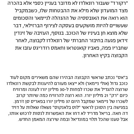
"רקורד" שעבור רונאלדו לא מדובר בעניין כספי אלא בהכרה
רשיון להקרנה פומבית לבית עסק
מצד המועדון שלא מילא את ההבטחות שלו, כשבמקביל
הוא רואה את האובססיה של ההנהלה לניימאר והסכומים
הצטרפות לחבילת הערוצים
שעשויים להיות מושקעים בעסקה לצירוף הברזילאי, דבר
שלא מוצא חן בעיניו של הכוכב. בנוסף, העזיבה של זינדין
לוח דרושים – ג'ובנט
זידאן פגעה בחיבור החברתי של רונאלדו לקבוצה, לאחר
שחבריו פפה, פאביו קואנטראו וחאמס רודריגס עזבו את
תגיות
הקבוצה בקיץ האחרון.
המגזין
ב"אס" נכתב שראשי הקבוצה הבהירו שהם משאירים מקום לעוד
כוכב גדול (אולי ניימאר) ולא ייצאו מעורם להיענות לבקשת רונאלדו
שרוצה להגדיל את שכרו לפחות ל-30 מיליון יורו לעונה ומרוויח
כיום "רק" 21 מיליון יורו. הוא רוצה להרוויח כמה שיותר קרוב
לשכרו של ניימאר שמקבל היום 37 מיליון יורו בפאריס סן ז'רמן.
בפגישה בין הסוכן לראשי "לוס בלאנקוס" נשאלו שאלות על דויד
דה חאה. בריאל מדריד לא דחו את האפשרות לנסות לרכוש אותו,
אבל טענו שהכל תלוי במונדיאל ובמה שירצה המאמן החדש.