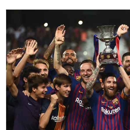
ל אביב
ליגה טורקית
תל אביב
ליגה סינית
חיפה
ליגה ברזילאית
באר שבע
ליגות נוספות
תניה
דה