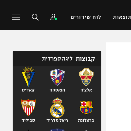
וצאות
לוח שידורים
כדורסל עולמי
ענפים נוספים
קבוצות
ליגה ספרדית
NBA
טניס
יורוליג
כדוריד
יורוקאפ
כדורעף
שחייה
אלצ'ה
הואסקה
קאדיס
ג'ודו
אגרוף
ספורט אולימפי
ברצלונה
ריאל מדריד
סביליה
UFC