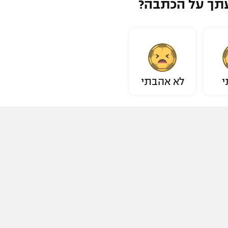
תך על הכתבה?
י
לא אהבתי