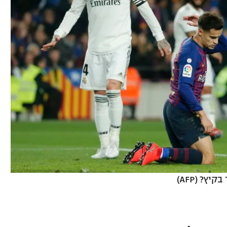
ץ? (AFP)