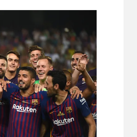
משתתפים וזוכים בפרסים
מכבי ת
הפועל 
תקנון משתתפים וזוכים בפרסים
הפועל 
תקנון עבור פעילות אלקטרה
הפועל 
תקנון עבור פעילות ספורט 1 – "מרלן"
מכבי נ
טניס
בני יהו
גיימינג E-Sports
תנאי שימוש
מדיניות פרטיות
תקנון פעילות ספורט 1
רשיון להקרנה פומבית לבית עסק
הצטרפות לחבילת הערוצים
לוח דרושים – ג'ובנט
תגיות