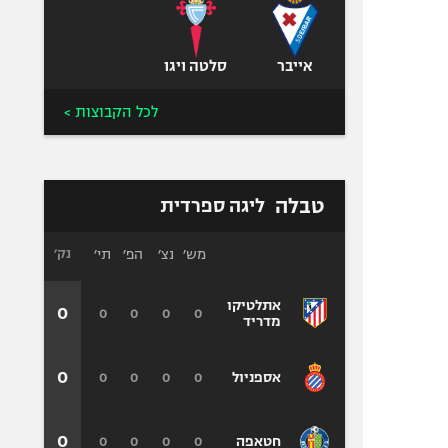
אייבר
סלטה ויגו
לכל הקבוצות >
טבלה
ליגה ספרדית
מש׳
נצ׳
הפ׳
תי׳
נק׳
אתלטיקו
0
0
0
0
0
מדריד
0
0
0
0
0
אספניול
0
0
0
0
0
חטאפה