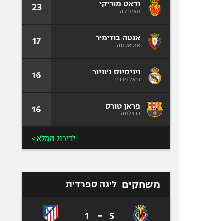
ודאט מוריקי
23
מאיורקה
אנטה בודימיר
17
אוסאסונה
ויניסיוס ג׳וניור
16
ריאל מדריד
פראן טורס
16
ברצלונה
לדירוג המלא >
משחקים
ליגה ספרדית
1
-
5