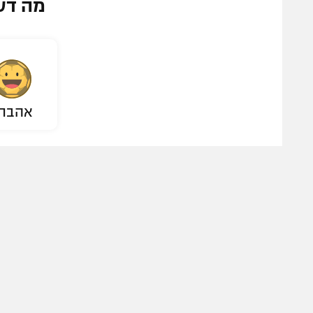
מה דע
אהבת