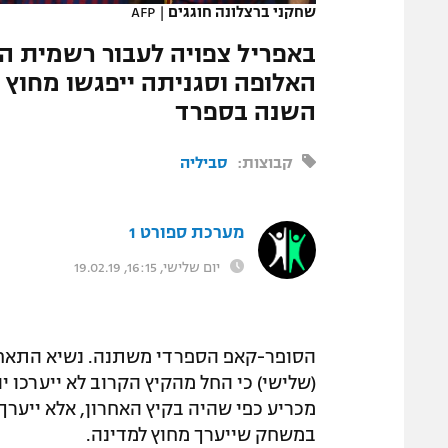
שחקני ברצלונה חוגגים
|
AFP
המגזין
באפריל צפויה לעבור רשמית הה
האלופה וסגניתה ייפגשו מחוץ
השנה בספרד
קבוצות:
סביליה
מערכת ספורט 1
יום שלישי, 16:15, 19.02.19
הסופר-קאפ הספרדי משתנה. נשיא התאחדו
(שלישי) כי החל מהקיץ הקרוב לא ייערכו 
מכריע כפי שהיה בקיץ האחרון, אלא ייער
במשחק שייערך מחוץ למדינה.