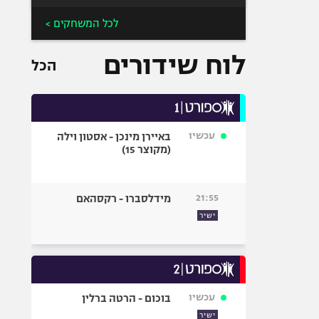
לכל המשחקים >
לוח שידורים
הכל
עכשיו
באיירן מינכן - אסטון וילה
(מקוצר 15)
21:55
מידלסברו - רקסהאם
ישיר
עכשיו
בוכום - הרטה ברלין
ישיר