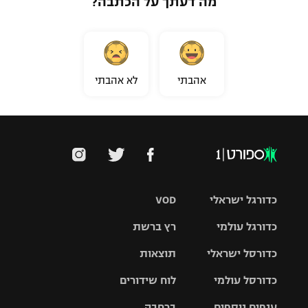
מה דעתך על הכתבה?
אהבתי
לא אהבתי
כדורגל ישראלי
VOD
כדורגל עולמי
רץ ברשת
ליגת העל
כדורסל ישראלי
תוצאות
ליגת
ליגה לאומית
האלופות
כדורסל עולמי
לוח שידורים
ליגת ווינר
סל
גביע הטוטו
ענפים נוספים
ברחבה