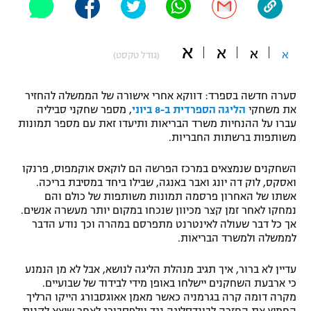
"מחצית בשכונה" – פודקאסט
אופניים
א
א
א
א
(גודל טקסט)
ספורט מוטורי
משתתפים וזוכים בפרסים
כדורמים
סערה חדשה בספרד: דווקא אחרי אישורה של הממשלה להחזיר
תקנון משתתפים וזוכים בפרסים
את משחקי
הליגה הספרדית ב-8 ביוני
, מספר שחקני סביליה
טניס
עברו על ההנחיות משרד הבריאות ותיעדו זאת עם מספר תמונות
פוטבול אמריקאי NFL
משותפות ברשתות החבריות.
תקנון עבור פעילות אלקטרה
גיימינג E-Sports
בייסבול MLB
השחקנים שנמצאים במרכז הפרשה הם לוקאס אוקמפוס, פרנקו
תקנון עבור פעילות ספורט 1 – "מרלן"
ואסקס, לוק דה יונג ואבר באנגה, שבילו ביחד במסיבת בריכה.
ספורט אתגרי ואקסטרים
אשתו של האחרון פרסמה תמונות משותפות של כולם והם
תנאי שימוש
נמחקו לאחר זמן קצר מכיוון שנכחו במקום יותר מעשרה אנשים.
אך כל דבר שעולה לאינטרנט מתפרסם במהרה וכך נודע הדבר
אומנויות לחימה
לממשלה ולמשרד הבריאות.
מדיניות פרטיות
גיימינג E-Sports
עדיין לא ברור, איך תגיב מנהלת הליגה לנושא, אבל לא מן הנמנע
כי ארבעת השחקנים יישלחו באופן מידי לבידוד של שבועיים.
תקנון פעילות ספורט 1
מקרה דומה קרה בגרמניה כאשר מאמן אאוגסבורג הייקו הרליך