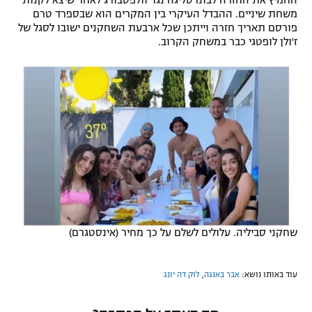
החמיץ את החזרה לבונדסליגה נגד וולפסבורג לאחר שיצא לקנות
משחת שיניים. ההבדל העיקרי בין המקרים הוא שבספרד טרם
רשיון להקרנה פומבית לבית עסק
פורסם תאריך חזרה וייתכן שכל ארבעת השחקנים ישובו לסגל של
ז'ולן לופטגי כבר במשחק הקרוב.
הצטרפות לחבילת הערוצים
לוח דרושים – ג'ובנט
תגיות
המגזין
שחקני סביליה. עלולים לשלם על כך מחיר (אינסטגרם)
עוד באותו נושא:
אבר באנגה
,
לוק דה יונג