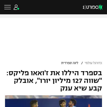
כדורגל ישראלי
ליגת העל
כדורגל עולמי
/
כדורגל עולמי
ליגה ספרדית
ליגה לאומית
בספרד היללו את ז'ואאו פליקס:
ליגת האלופות
כדורסל ישראלי
גביע הטוטו
"שווה 127 מיליון יורו", אובלק
ליגה אירופית
קבע שיא ענק
ליגת ווינר סל
ליגיונרים
כדורסל עולמי
ליגה אנגלית
ליגה לאומית
גביע המדינה
NBA
ליגה גרמנית
ענפים נוספים