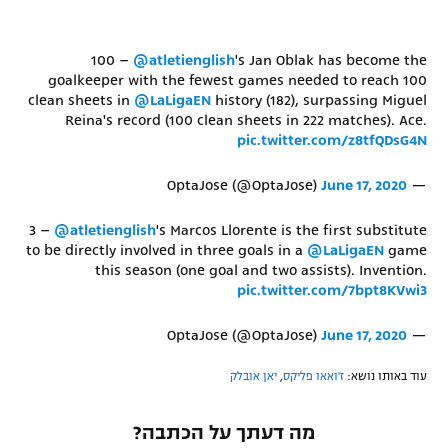
100 –
@atletienglish
's Jan Oblak has become the
goalkeeper with the fewest games needed to reach 100
clean sheets in
@LaLigaEN
history (182), surpassing Miguel
Reina's record (100 clean sheets in 222 matches). Ace.
pic.twitter.com/z8tfQDsG4N
June 17, 2020
— OptaJose (@OptaJose)
3 –
@atletienglish
's Marcos Llorente is the first substitute
to be directly involved in three goals in a
@LaLigaEN
game
this season (one goal and two assists). Invention.
pic.twitter.com/7bpt8KVwi3
June 17, 2020
— OptaJose (@OptaJose)
עוד באותו נושא:
ז'ואאו פליקס
,
יאן אובלק
מה דעתך על הכתבה?