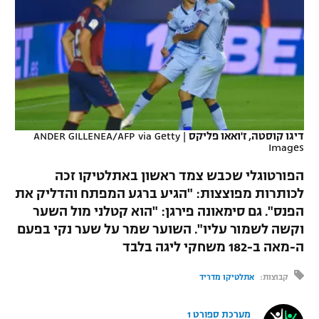
כדורסל נשים
נבחרת ישראל
יורוליג
ליגה ספרדית
טניס
VOD
מכבי תל אביב
מכבי חיפה
יורוקאפ
ליגה איטלקית
כדוריד
הפועל חולון
בית"ר ירושלים
רץ ברשת
ליגה צרפתית
כדורעף
הפועל ירושלים
מכבי תל אביב
ליגה הולנדית
דיגו קוסטה, ז'ואאו פליקס
|
ANDER GILLENEA/AFP via Getty
שחייה
תוצאות
Images
דני אבדיה
הפועל תל אביב
ליגה טורקית
הפורטוגלי שכבש צמד ראשון באתלטיקו זכה
ג'ודו
הפועל חיפה
לוח שידורים
לכותרות מפוצצות: "הגיע ברגע המפתח והדליק את
ליגה סינית
הפנס". גם סימאונה פירגן: "הוא קטלני מול השער
אגרוף
הפועל באר שבע
וקשה לשמור עליו". השוער שמר על שער נקי בפעם
ליגה ברזילאית
ברחבה
ה-מאה ב-182 משחקי ליגה בלבד
ספורט אולימפי
מכבי נתניה
ליגות נוספות
קבוצות:
אתלטיקו מדריד
UFC
"מעל הליגה" – פודקאסט
בני יהודה
היאבקות WWE
מערכת ספורט 1