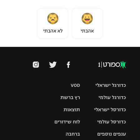
אהבתי
לא אהבתי
כדורגל ישראלי
VOD
כדורגל עולמי
רץ ברשת
ליגת העל
כדורסל ישראלי
תוצאות
ליגת
ליגה לאומית
האלופות
כדורסל עולמי
לוח שידורים
ליגת ווינר
סל
גביע הטוטו
ענפים נוספים
ברחבה
ליגה
NBA
אירופית