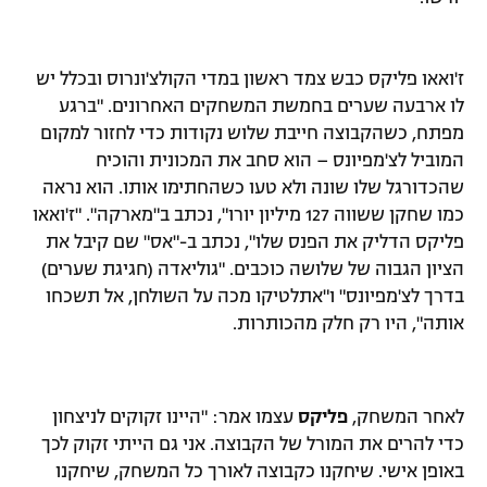
רשיון להקרנה פומבית לבית עסק
ז'ואאו פליקס כבש צמד ראשון במדי הקולצ'ונרוס ובכלל יש
הצטרפות לחבילת הערוצים
לו ארבעה שערים בחמשת המשחקים האחרונים. "ברגע
לוח דרושים – ג'ובנט
מפתח, כשהקבוצה חייבת שלוש נקודות כדי לחזור למקום
המוביל לצ'מפיונס – הוא סחב את המכונית והוכיח
תגיות
שהכדורגל שלו שונה ולא טעו כשהחתימו אותו. הוא נראה
כמו שחקן ששווה 127 מיליון יורו", נכתב ב"מארקה". "ז'ואאו
המגזין
פליקס הדליק את הפנס שלו", נכתב ב-"אס" שם קיבל את
הציון הגבוה של שלושה כוכבים. "גוליאדה (חגיגת שערים)
בדרך לצ'מפיונס" ו"אתלטיקו מכה על השולחן, אל תשכחו
אותה", היו רק חלק מהכותרות.
לאחר המשחק,
פליקס
עצמו אמר: "היינו זקוקים לניצחון
כדי להרים את המורל של הקבוצה. אני גם הייתי זקוק לכך
באופן אישי. שיחקנו כקבוצה לאורך כל המשחק, שיחקנו