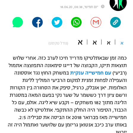
"מחצית בשכונה" – פודקאסט
יום חמישי, 08:38, 18.06.20
אופניים
ספורט מוטורי
משתתפים וזוכים בפרסים
א
כדורמים
א
א
א
(גודל טקסט)
תקנון משתתפים וזוכים בפרסים
טניס
פוטבול אמריקאי NFL
כמה זמן שבאתלטיקו מדריד חיכו לערב כזה. אחרי שלוש
תקנון עבור פעילות אלקטרה
תוצאות תיקו, הקבוצה של דייגו סימאונה התפוצצה אתמול
גיימינג E-Sports
בייסבול MLB
(רביעי)
עם חמישייה ענקית
במשחק החוץ נגד אוססונה
תקנון עבור פעילות ספורט 1 – "מרלן"
והעפילה לפחות זמנית למקום הרביעי המוליך לליגת
ספורט אתגרי ואקסטרים
האלופות. יאן אובלק, כרגיל, סיפק את הסחורה בין הקורות
תנאי שימוש
ורשם ציון דרך כששמר על שער נקי בפעם המאה במסגרת
אומנויות לחימה
הליגה מתוך 182 משחקים – וקבע שיא ליגה. אולם, עם כל
מדיניות פרטיות
הכבוד, הסיפור היה החלק ההתקפי. אתלטיקו לא כבשה
גיימינג E-Sports
חמישייה מאז פברואר 2018 אז הביסה את סביליה 2:5.
באותו ערב כיכב אנטואן גריזמן עם שלושער ואתמול היה זה
תקנון פעילות ספורט 1
יורשו.