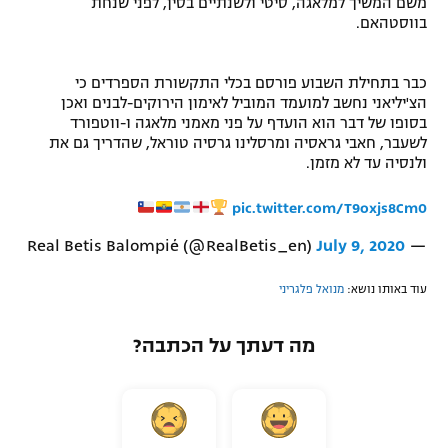
משם המשיך למלאגה, סיטי ולשנתיים בסין, לפני שנחת
בווסטהאם.
רשיון להקרנה פומבית לבית עסק
הצטרפות לחבילת הערוצים
כבר בתחילת השבוע פורסם בכלי התקשורת הספרדים כי
הצ'יליאני נחשב למועמד המוביל לאימון הירוקים-לבנים ואכן
לוח דרושים – ג'ובנט
בסופו של דבר הוא הועדף על פני מאמני מלאגה ו-ווטפורד
לשעבר, חאבי גראסיה ומרסלינו גרסיה טוראל, שהדריך גם את
ולנסיה עד לא מזמן.
תגיות
pic.twitter.com/T9oxjs8Cm0
המגזין
July 9, 2020
— Real Betis Balompié (@RealBetis_en)
עוד באותו נושא:
מנואל פלגריני
מה דעתך על הכתבה?