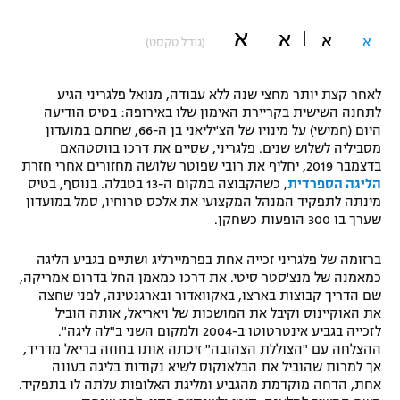
"מחצית בשכונה" – פודקאסט
א
א
אופניים
א
א
(גודל טקסט)
ספורט מוטורי
משתתפים וזוכים בפרסים
לאחר קצת יותר מחצי שנה ללא עבודה, מנואל פלגריני הגיע
לתחנה השישית בקריירת האימון שלו באירופה: בטיס הודיעה
כדורמים
היום (חמישי) על מינויו של הצ'יליאני בן ה-66, שחתם במועדון
תקנון משתתפים וזוכים בפרסים
טניס
מסביליה לשלוש שנים. פלגריני, שסיים את דרכו בווסטהאם
פוטבול אמריקאי NFL
בדצמבר 2019, יחליף את רובי שפוטר שלושה מחזורים אחרי חזרת
תקנון עבור פעילות אלקטרה
הליגה הספרדית
, כשהקבוצה במקום ה-13 בטבלה. בנוסף, בטיס
מינתה לתפקיד המנהל המקצועי את אלכס טרוחיו, סמל במועדון
גיימינג E-Sports
בייסבול MLB
שערך בו 300 הופעות כשחקן.
תקנון עבור פעילות ספורט 1 – "מרלן"
ספורט אתגרי ואקסטרים
ברזומה של פלגריני זכייה אחת בפרמיירליג ושתיים בגביע הליגה
תנאי שימוש
כמאמנה של מנצ'סטר סיטי. את דרכו כמאמן החל בדרום אמריקה,
אומנויות לחימה
שם הדריך קבוצות בארצו, באקוואדור ובארגנטינה, לפני שחצה
את האוקיינוס וקיבל את המושכות של ויאריאל, אותה הוביל
מדיניות פרטיות
לזכייה בגביע אינטרטוטו ב-2004 ולמקום השני ב"לה ליגה".
גיימינג E-Sports
ההצלחה עם "הצוללת הצהובה" זיכתה אותו בחוזה בריאל מדריד,
אך למרות שהוביל את הבלאנקוס לשיא נקודות בליגה בעונה
תקנון פעילות ספורט 1
אחת, הדחה מוקדמת מהגביע ומליגת האלופות עלתה לו בתפקיד.