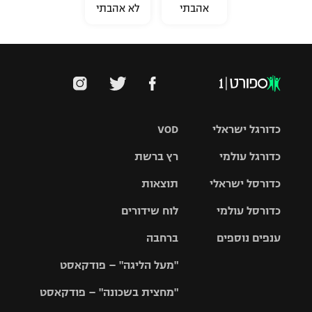
אהבתי
לא אהבתי
כדורגל ישראלי
VOD
כדורגל עולמי
רץ ברשת
ליגת העל
כדורסל ישראלי
תוצאות
ליגת
ליגה לאומית
האלופות
כדורסל עולמי
לוח שידורים
ליגת ווינר
סל
גביע הטוטו
ענפים נוספים
ברחבה
ליגה
NBA
אירופית
"מעל הליגה" – פודקאסט
ליגה לאומית
ליגיונרים
טניס
יורוליג
ליגה אנגלית
"מחצית בשכונה" – פודקאסט
כדורסל נשים
גביע המדינה
כדוריד