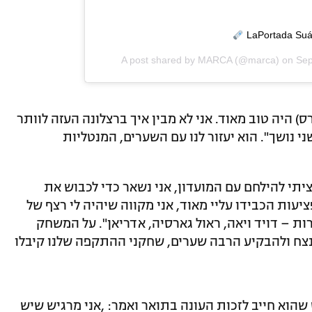
A post shared by
MARCA
(@marca) on
Sep
ס) היה טוב מאוד. אני לא מבין איך ברצלונה העזה לוותר
ני נושך". הוא יעזור לנו עם השערים, המנטליות
יתי להילחם עם המועדון, אני נשאר כדי לכבוש את
יעות הכבידו עליי מאוד, אני מקווה שיהיה לי רצף של
ת – דויד ויאה, ראול גארסיה, אדריאן". על המשחק
צח ולהבקיע הרבה שערים, שחקני ההתקפה שלנו קיבלו
שהוא חייב לזכות העונה בתואר ואמר: ,אני מרגיש שיש