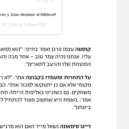
#LaPortada Suárez y Joao desatan al Atlético
 27, 2020 at 2:40pm PDT
קוסטה
עצמו פרגן ואמר בחיוך: "הוא (סואר
עליו. אנחנו נהיה צמד טוב – אחד מכה והש
המנצחת שלו והרעב לתארים".
על התחרות ומעמדו בקבוצה
אמר: "לא רצ
מקומי אלא אם כן יתעקשו למכור אותי. הפצ
משחקים. גם כשזכינו באליפות הייתה תחרו
אמר: ,האמת היא שחשוב מאוד להתחיל לנ
ביטחון".
דייגו סימאונה
נשאל מייד האם הוא מרגיש 