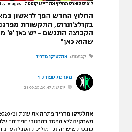
לואיס סוארס מחליף את דייגו קוסטה
|
tty Images
המגזין
בקולצ'ונרוס, התקשורת מפרגנת
הקבוצ
שהוא כאן"
קבוצות:
אתלטיקו מדריד
מערכת ספורט 1
יום שני, 20:47, 28.09.20
אתלטיקו מדריד
כובשת שישייה נגד מוליכת הטבלה ערב ה