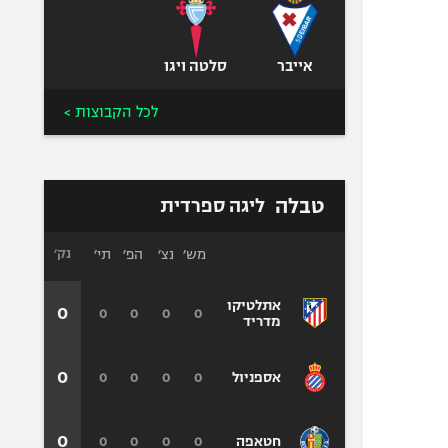
אייבר
סלטה ויגו
לכל הקבוצות >
טבלה
ליגה ספרדית
מש׳
נצ׳
הפ׳
תי׳
נק׳
אתלטיקו
0
0
0
0
0
מדריד
0
0
0
0
0
אספניול
0
0
0
0
0
חטאפה