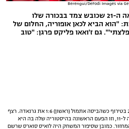
Berengui/DeFodi Images via Ge
החלוץ החדש הפך לראשון במאה ה-21 שכובש צמד בבכורה שלו
: "הוא הביא לכאן אופוריה, החלום של
ה התגשם - יש כאן '9' מפלצתי'". גם ז'ואאו פליקס פרגן: "טוב
פתחה את עונת 2020/21 בטירוף כשהביסה אתמול (ראשון) 1:6 את גרנאדה. רצף
משחקיה ללא הפסד במחזורי הפתיחה עלה ל-11, וזו הפעם הראשונה בהיסטוריה שלה בה היא
מחזור. כמובן שסיפור המשחק היה לואיס סוארס שרשם