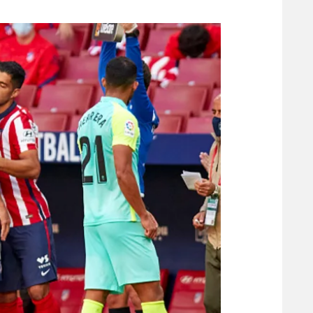
משתתפים וזוכים בפרסים
מכבי ת
הפועל 
תקנון משתתפים וזוכים בפרסים
הפועל 
תקנון עבור פעילות אלקטרה
הפועל 
תקנון עבור פעילות ספורט 1 – "מרלן"
מכבי נ
טניס
בני יהו
גיימינג E-Sports
תנאי שימוש
מדיניות פרטיות
תקנון פעילות ספורט 1
רשיון להקרנה פומבית לבית עסק
הצטרפות לחבילת הערוצים
לוח דרושים – ג'ובנט
תגיות