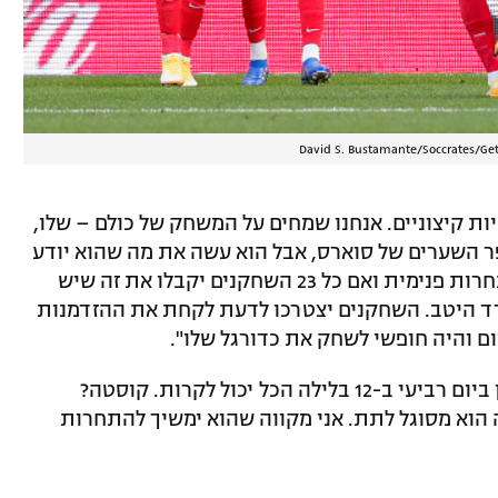
David S. Bustamante/Soccrates/Ge
היות קיצוניים. אנחנו שמחים על המשחק של כולם – שלו,
פר השערים של סוארס, אבל הוא עשה את מה שהוא יודע
– לשחק כחלק מקבוצה. הגעתו מייצרת תחרות פנימית ואם כל 23 השחקנים יקבלו את זה שיש
ד היטב. השחקנים יצטרכו לדעת לקחת את ההזדמנות
ם והיה חופשי לשחק את כדורגל שלו".
: "עד סגירת החלון ביום רביעי ב-12 בלילה הכל יכול לקרות. קוסטה?
 הוא מסוגל לתת. אני מקווה שהוא ימשיך להתחרות