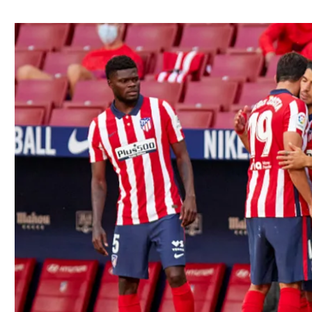
ל אביב
ליגה טורקית
תל אביב
ליגה סינית
חיפה
ליגה ברזילאית
באר שבע
ליגות נוספות
תניה
דה