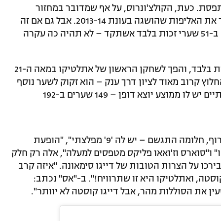
פסת. כעת, הקולצ'ונרוס, על אף שמדובר במחזור
הפתיחה, חדורי אמונה שהם יכולים לשחזר את האליפות שהושגה בעונת 2013-14. אבל גם אם זה
לא יקרה, אין ספק שההתקפה שהסתפקה ב-51 שערי זכות בלבד אשתקד – לא תהיה כה עקרה
סוארס כבש צמד ובישל, כל זה תוך 24 דקות בלבד, והפך לשחקן הראשון של אתלטיקו במאה ה-21
וץ קרוב מאוד לציון דרך ענק – הוא זקוק לשער נוסף
כדי להגיע ל-150 בליגה הספרדית, כשבינתיים יש לו ממוצע יוצא דופן – 149 שערים ב-192
"סוארס הכניס את אתלטיקו לאופוריה וטירוף, חלומה התגשם – יש לה '9' מפלצתי", "הופעת
 ו"סוארס וז'ואאו פליקס מטפסים למעלה", אלה רק חלק
כו על הצרות הטובות של דייגו סימאונה. "איזה קרב
סטה, ואתלטיקו היא זו שתרוויח!". ב-"אס" נכתב:
 את הסוללות מהר, אבל דייגו קוסטה לא יוותר".