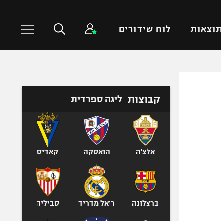
וצאות
לוח שידורים
כדורסל עולמי
ענפים נוספים
קבוצות
ליגה ספרדית
NBA
טניס
יורוליג
כדוריד
יורוקאפ
כדורעף
שחייה
אלצ'ה
הואסקה
קאדיס
ג'ודו
אגרוף
ספורט אולימפי
ברצלונה
ריאל מדריד
סביליה
UFC