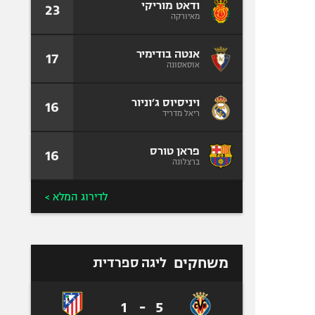
ודאט מוריקי
23
מאיורקה
אנטה בודימיר
17
אוסאסונה
ויניסיוס ג׳וניור
16
ריאל מדריד
פראן טורס
16
ברצלונה
לדירוג המלא >
משחקים
ליגה ספרדית
1
-
5