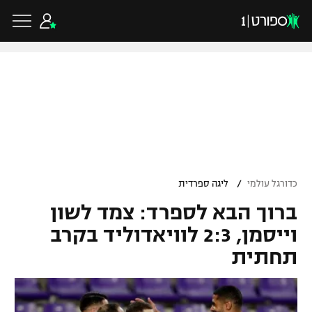
כדורגל ישראלי
ליגת העל
כדורגל עולמי
/
כדורגל עולמי
ליגה ספרדית
ליגה לאומית
ברוך הבא לספרד: צמד לשון
ליגת האלופות
כדורסל ישראלי
גביע הטוטו
וייסמן, 2:3 לוויאדוליד בקרב
ליגה אירופית
תחתית
ליגת ווינר סל
ליגיונרים
כדורסל עולמי
ליגה אנגלית
ליגה לאומית
גביע המדינה
NBA
ליגה גרמנית
ענפים נוספים