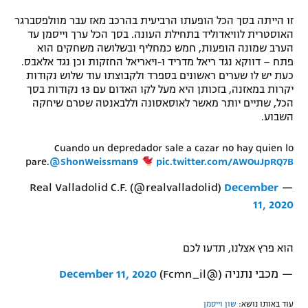
זו הייתה בסך הכל הופעתו הרביעית בהרכב מאז עבר מוולפסברגר
האוסטרית לוויאדוליד בתחילת העונה. בסך הכל ערך וייסמן עד
הערב שמונה הופעות, חמש כמחליף ובשלושה משחקים הוא
פתח – דווקא נגד ריאל מדריד ו-ויאריאל החזקות וכן נגד אלאבס.
כעת יש לו שערים ראשונים בספרד ולקבוצתו עוד שלוש נקודות
יקרות במאזנה, בזכותן היא מעל לקו האדום עם 13 נקודות בסך
הכל, שתיים יותר מאשר לאוסאסונה וללבאנטה שטרם שיחקה
השבוע.
Cuando un depredador sale a cazar no hay quien lo
pare.
@ShonWeissman9
pic.twitter.com/AWOuJpRQ7B
December
— Real Valladolid C.F. (@realvalladolid)
11, 2020
הוא פרץ אצלנו, תדעו לכם
— מכבי נתניה (@Fcmn_il)
December 11, 2020
עוד באותו נושא:
שון וייסמן