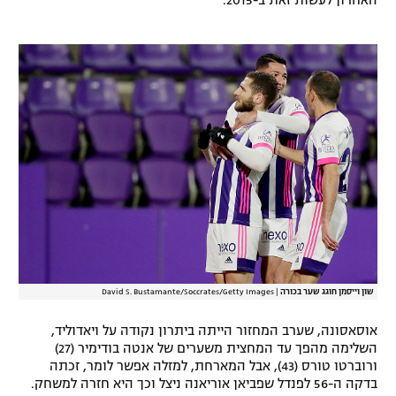
האחרון לעשות זאת ב-2015.
רשיון להקרנה פומבית לבית עסק
הצטרפות לחבילת הערוצים
לוח דרושים – ג'ובנט
תגיות
המגזין
שון וייסמן חוגג שער בכורה
|
David S. Bustamante/Soccrates/Getty Images
אוסאסונה, שערב המחזור הייתה ביתרון נקודה על ויאדוליד,
השלימה מהפך עד המחצית משערים של אנטה בודימיר (27)
ורוברטו טורס (43), אבל המארחת, למזלה אפשר לומר, זכתה
בדקה ה-56 לפנדל שפביאן אוריאנה ניצל וכך היא חזרה למשחק.