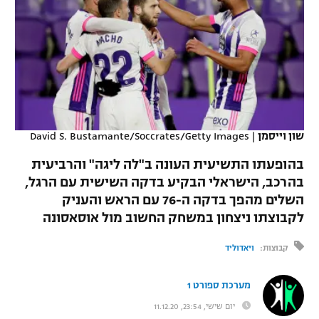
כדורסל נשים
נבחרת ישראל
יורוליג
ליגה ספרדית
טניס
VOD
מכבי תל אביב
מכבי חיפה
יורוקאפ
ליגה איטלקית
כדוריד
הפועל חולון
בית"ר ירושלים
רץ ברשת
ליגה צרפתית
כדורעף
הפועל ירושלים
מכבי תל אביב
ליגה הולנדית
שון וייסמן
|
David S. Bustamante/Soccrates/Getty Images
שחייה
תוצאות
דני אבדיה
הפועל תל אביב
בהופעתו התשיעית העונה ב"לה ליגה" והרביעית
ליגה טורקית
ג'ודו
בהרכב, הישראלי הבקיע בדקה השישית עם הרגל,
הפועל חיפה
לוח שידורים
השלים מהפך בדקה ה-76 עם הראש והעניק
ליגה סינית
אגרוף
לקבוצתו ניצחון במשחק החשוב מול אוסאסונה
הפועל באר שבע
ליגה ברזילאית
ברחבה
ספורט אולימפי
קבוצות:
ויאדוליד
מכבי נתניה
ליגות נוספות
UFC
מערכת ספורט 1
"מעל הליגה" – פודקאסט
בני יהודה
יום שישי, 23:54, 11.12.20
היאבקות WWE