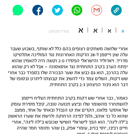
"מחצית בשכונה" – פודקאסט
אופניים
ספורט מוטורי
משתתפים וזוכים בפרסים
א
א
א
א
(גודל טקסט)
כדורמים
תקנון משתתפים וזוכים בפרסים
טניס
אחרי שלושה משחקים רצופים בהם כלל לא שותף, בשבוע שעבר
עלה שון וייסמן ל-28 הדקות האחרונות נגד המוליכה אתלטיקו
פוטבול אמריקאי NFL
תקנון עבור פעילות אלקטרה
מדריד. ויאדוליד והישראלי הפסידו 2:0 וקשה היה להאמין שהוא
יפתח הערב בקרב התחתית נגד אוסאסונה – אבל לא רק שהוא
גיימינג E-Sports
בייסבול MLB
עלה בהרכב, הוא גם כבש את שער הבכורה שלו בספרד כבר אחרי
תקנון עבור פעילות ספורט 1 – "מרלן"
שש דקות, השלים צמד כדי להשיב את קבוצתו ליתרון ובסופו של
ספורט אתגרי ואקסטרים
דבר הוא גיבור הניצחון 2:3 בקרב התחתית.
תנאי שימוש
כאמור, כבר אחרי שש דקות בקרב התחתית הצליח וייסמן
אומנויות לחימה
להשתחרר מהשומר שלו וביצע תנועה טובה, קיבל מסירת עומק
מדיניות פרטיות
של אוסקר פלאנו, הקדים את קו הנבדל ובאחד על אחד, ממצב
גיימינג E-Sports
שהוא כל כך אוהב, גלגל לפינה הרחוקה ולרשת את שערו הראשון
ב"לה ליגה". הוא הפך לישראלי השישי שכובש ב"לה ליגה", אחרי
תקנון פעילות ספורט 1
חיים רביבו, יוסי בניון, עומרי אפק, בן שהר ותומר חמד שהיה