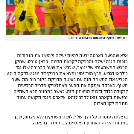
רשיון להקרנה פומבית לבית עסק
הצטרפות לחבילת הערוצים
לוח דרושים – ג'ובנט
יש ניצחון. פרנקי דה יונג חוגג עם החבר'ה
|
רויטרס
תגיות
אלא שהפעם בארסה ידעה להיות יעילה ולהשיג את הנקודות
בזכות הגנה יעילה והברקה לקראת הסיום. פראן טורס, שחקן
המגזין
הרכש המשמעותי של ינואר, שכבש את שער הבכורה שלו נגד
בילבאו בגביע, פרץ מצד ימין ומצא את פרנקי דה יונג שבדקה ה-87
הכריע את המשחק הזה עם בעיטה מדויקת בקור רוח מול שער
חשוף. בארסה צימקה את הפער מאתלטיקו מדריד הרביעית
לנקודה בלבד בזכות הניצחון הזה, כאשר במחזור הבא השתיים
נפגשות בקאמפ נואו לקרב לוהט. אלאבס מנגד תקועה עמוק
מתחת לקו האדום.
ברצלונה עומדת על רצף של שלושה משחקים ללא ניצחון, שכן
במחזור הליגה האחרון היא סיימה ב-1:1 נגד גרנאדה.