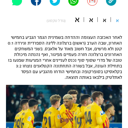
"מחצית בשכונה" – פודקאסט
אופניים
א
א
א
א
(גודל טקסט)
ספורט מוטורי
משתתפים וזוכים בפרסים
לאחר האכזבה העצומה וההדחה בשמינית הגמר הגביע בחמישי
כדורמים
האחרון, שבה הערב (ראשון) ברצלונה לליגה הספרדית וגירדה 0:1
תקנון משתתפים וזוכים בפרסים
טניס
קטן ולא מרשים, אבל חשוב מאוד על אלאבס. בשני המשחקים
פוטבול אמריקאי NFL
האחרונים ברצלונה חזרה פעמיים מפיגור, ואף נהנתה מיכולת
תקנון עבור פעילות אלקטרה
טובה של פדרי שסוף סוף נכנס לעניינים אחרי הפציעות שפגעו בו
גיימינג E-Sports
בתחילת העונה, אבל בשורה התחתונה הקטלאנים נוצחו 3:2
בייסבול MLB
תקנון עבור פעילות ספורט 1 – "מרלן"
בקלאסיקו בסופרקופה ובחמישי הודחו מהגביע עם הפסד
לאתלטיק בילבאו באותה תוצאה.
ספורט אתגרי ואקסטרים
תנאי שימוש
אומנויות לחימה
מדיניות פרטיות
גיימינג E-Sports
תקנון פעילות ספורט 1