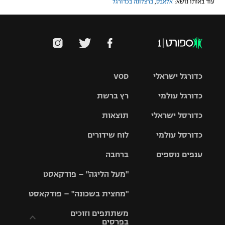
עוד באותו נושא:
אלאבס
,
ברצלונה בכדורגל
כדורגל ישראלי
VOD
כדורגל עולמי
רץ ברשת
ליגת העל
כדורסל ישראלי
תוצאות
ליגת
ליגה לאומית
האלופות
כדורסל עולמי
לוח שידורים
ליגת ווינר
סל
גביע הטוטו
ענפים נוספים
ברחבה
ליגה
NBA
אירופית
"מעל הליגה" – פודקאסט
ליגה לאומית
ליגיונרים
טניס
יורוליג
ליגה אנגלית
"מחצית בשכונה" – פודקאסט
כדורסל נשים
גביע המדינה
כדוריד
יורוקאפ
ליגה גרמנית
משתתפים וזוכים
בפרסים
מכבי תל
נבחרת