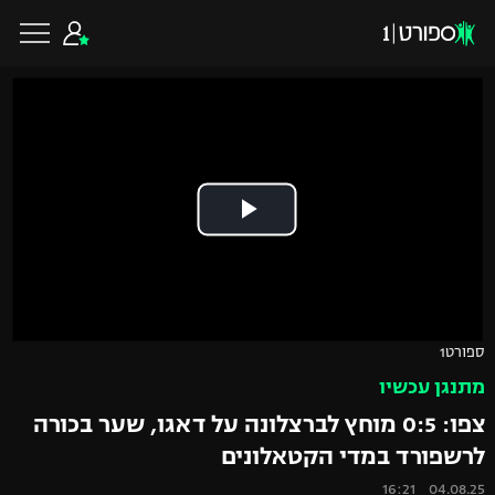
כדורגל ישראלי
ליגת העל
כדורגל עולמי
ליגה לאומית
ליגת האלופות
כדורסל ישראלי
ספורט1
גביע הטוטו
מתנגן עכשיו
ליגה אירופית
ליגת ווינר סל
ליגיונרים
כדורסל עולמי
צפו: 0:5 מוחץ לברצלונה על דאגו, שער בכורה
ליגה אנגלית
לרשפורד במדי הקטאלונים
ליגה לאומית
גביע המדינה
NBA
04.08.25 16:21
ליגה גרמנית
ענפים נוספים