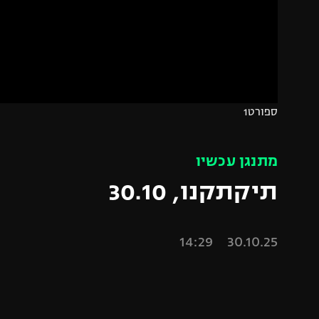
הפועל 
תקנון משתתפים וזוכים בפרסים
הפועל 
תקנון עבור פעילות אלקטרה
הפועל 
תקנון עבור פעילות ספורט 1 – "מרלן"
מכבי נ
טניס
בני יהו
ספורט1
גיימינג E-Sports
תנאי שימוש
מתנגן עכשיו
מדיניות פרטיות
תיקתקנו, 30.10
תקנון פעילות ספורט 1
רשיון להקרנה פומבית לבית עסק
30.10.25 14:29
הצטרפות לחבילת הערוצים
לוח דרושים – ג'ובנט
תגיות
המגזין