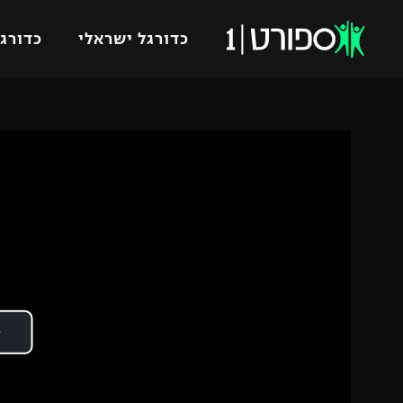
כדורגל ישראלי
כדורגל
VOD
כדורג
רץ ברשת
ליגת ה
ליגה ל
תוצאות
גביע הט
לוח שידורים
ליגיונר
ברחבה
גביע ה
נבחרת 
"מעל הליגה" – פודקאסט
מכבי ח
"מחצית בשכונה" – פודקאסט
בית"ר י
משתתפים וזוכים בפרסים
מכבי ת