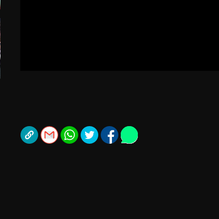
תל אביב
ליגה סינית
חיפה
ליגה ברזילאית
באר שבע
ליגות נוספות
תניה
דה