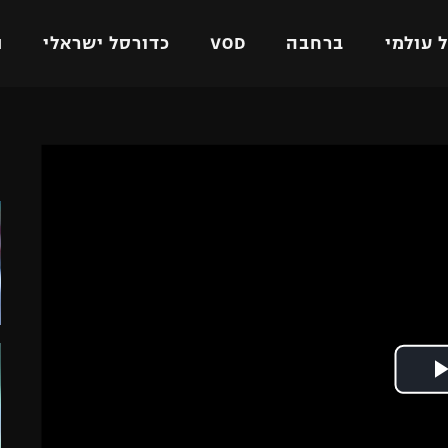
 עולמי
ברחבה
VOD
כדורסל ישראלי
ת
ל ישראלי
כדורגל עולמי
כדורסל ישראלי
ה
על
ליגת האלופות
ליגת ווינר סל
אומית
ליגה אירופית
ליגה לאומית
וטו
ליגה אנגלית
כדורסל נשים
ים
ליגה גרמנית
מכבי תל אביב
מדינה
ליגה ספרדית
הפועל חולון
ישראל
ליגה איטלקית
הפועל ירושלים
יפה
ליגה צרפתית
דני אבדיה
רושלים
ליגה הולנדית
ל אביב
ליגה טורקית