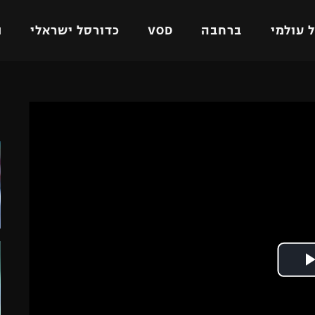
 עולמי
ברחבה
VOD
כדורסל ישראלי
ת
ל ישראלי
כדורגל עולמי
כדורסל ישראלי
ה
על
ליגת האלופות
ליגת ווינר סל
אומית
ליגה אירופית
ליגה לאומית
וטו
ליגה אנגלית
כדורסל נשים
ים
ליגה גרמנית
מכבי תל אביב
מדינה
ליגה ספרדית
הפועל חולון
ישראל
ליגה איטלקית
הפועל ירושלים
יפה
ליגה צרפתית
דני אבדיה
רושלים
ליגה הולנדית
ל אביב
ליגה טורקית