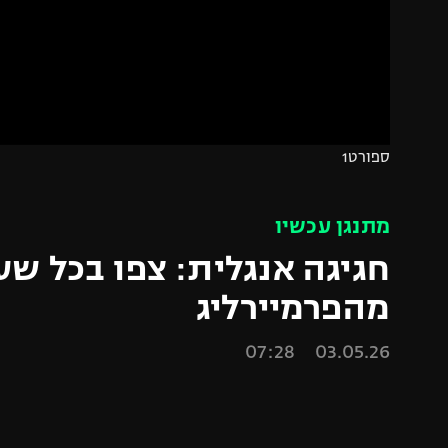
הפועל 
תקנון משתתפים וזוכים בפרסים
הפועל 
תקנון עבור פעילות אלקטרה
הפועל 
תקנון עבור פעילות ספורט 1 – "מרלן"
מכבי נ
טניס
בני יהו
ספורט1
גיימינג E-Sports
תנאי שימוש
מתנגן עכשיו
מדיניות פרטיות
חגיגה אנגלית: צפו בכל שע
תקנון פעילות ספורט 1
מהפרמיירליג
רשיון להקרנה פומבית לבית עסק
03.05.26 07:28
הצטרפות לחבילת הערוצים
לוח דרושים – ג'ובנט
תגיות
המגזין