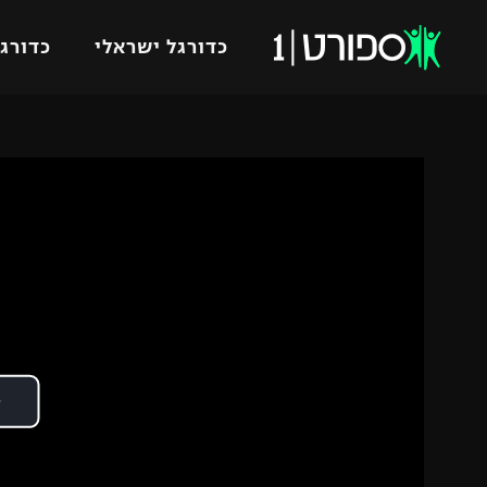
כדורגל ישראלי
כדורגל
VOD
כדורג
רץ ברשת
ליגת ה
ליגה ל
תוצאות
גביע הט
לוח שידורים
ליגיונר
ברחבה
גביע ה
נבחרת 
"מעל הליגה" – פודקאסט
מכבי ח
"מחצית בשכונה" – פודקאסט
בית"ר י
משתתפים וזוכים בפרסים
מכבי ת