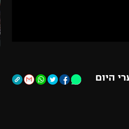
תל אביב
ליגה סינית
חיפה
ליגה ברזילאית
באר שבע
ליגות נוספות
תניה
דה
רי היום