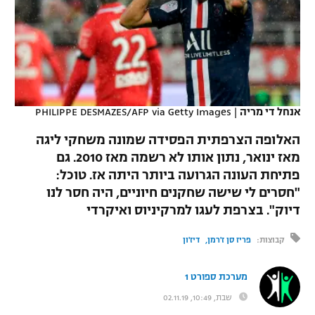
כדורסל נשים
נבחרת ישראל
יורוליג
ליגה ספרדית
טניס
VOD
מכבי תל אביב
מכבי חיפה
יורוקאפ
ליגה איטלקית
כדוריד
הפועל חולון
בית"ר ירושלים
רץ ברשת
ליגה צרפתית
כדורעף
אנחל די מריה
|
PHILIPPE DESMAZES/AFP via Getty Images
הפועל ירושלים
מכבי תל אביב
ליגה הולנדית
האלופה הצרפתית הפסידה שמונה משחקי ליגה
שחייה
תוצאות
דני אבדיה
הפועל תל אביב
מאז ינואר, נתון אותו לא רשמה מאז 2010. גם
ליגה טורקית
פתיחת העונה הגרועה ביותר היתה אז. טוכל:
ג'ודו
הפועל חיפה
לוח שידורים
"חסרים לי שישה שחקנים חיוניים, היה חסר לנו
ליגה סינית
אגרוף
דיוק". בצרפת לעגו למרקיניוס ואיקרדי
הפועל באר שבע
ליגה ברזילאית
ברחבה
קבוצות:
פריז סן ז'רמן
דיז'ון
ספורט אולימפי
מכבי נתניה
ליגות נוספות
UFC
מערכת ספורט 1
"מעל הליגה" – פודקאסט
בני יהודה
שבת, 10:49, 02.11.19
היאבקות WWE