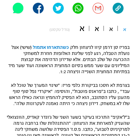
"מחצית בשכונה" – פודקאסט
אופניים
א
ספורט מוטורי
א
משתתפים וזוכים בפרסים
א
א
(גודל טקסט)
כדורמים
תקנון משתתפים וזוכים בפרסים
בפריז סן ז'רמן קיוו לניצחון חלק
כשהתארחו אתמול
(שישי) אצל
טניס
נועלת הטבלה, רגע לפני שליגת האלופות חוזרת למשחקי
פוטבול אמריקאי NFL
ההכרעה של שלב הבתים. אלא שדיז'ון הדהימה את קבוצת
תקנון עבור פעילות אלקטרה
המיליונים עם שער ממש בסיום המחצית הראשונה ועוד שער מיד
גיימינג E-Sports
בייסבול MLB
בפתיחת המחצית השנייה וניצחה 1:2.
תקנון עבור פעילות ספורט 1 – "מרלן"
ספורט אתגרי ואקסטרים
בצרפת לא חסכו בביקורת כלפי פריז: "שינוי המערך של טוכל לא
תנאי שימוש
עבד" , כתבו ב"פראנס פוטבול", והוסיפו: "איקרדי נפל סוף סוף
מהענן עליו הסתובב, הוא לא הפסיק להחמיץ ונראה כאילו הראש
אומנויות לחימה
שלו לא במשחק. דיז'ון ניצחה כי היתה נאמנה לעקרונות שלה".
מדיניות פרטיות
גיימינג E-Sports
ב"ל'אקיפ" התרכזו בעיקר בשער השני של ג'ונדר קאדיס, הוונצואלי
שהעניק למארחת את הניצחון: "ההתנהלות שלו ברחבה גרמה
תקנון פעילות ספורט 1
למרקיניוס לטבוע", כתבו. פ.ס.ז' הפסידה שלושה משחקי ליגה
ב-12 המחזורים הראשונים של העונה, לראשונה מאז 2010/11.