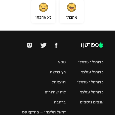
אהבתי
לא אהבתי
כדורגל ישראלי
VOD
כדורגל עולמי
רץ ברשת
ליגת העל
כדורסל ישראלי
תוצאות
ליגת
ליגה לאומית
האלופות
כדורסל עולמי
לוח שידורים
ליגת ווינר
סל
גביע הטוטו
ענפים נוספים
ברחבה
ליגה
NBA
אירופית
"מעל הליגה" – פודקאסט
ליגה לאומית
ליגיונרים