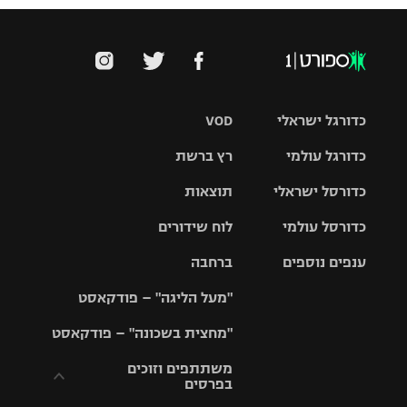
כדורגל ישראלי
VOD
כדורגל עולמי
רץ ברשת
ליגת העל
כדורסל ישראלי
תוצאות
ליגת
ליגה לאומית
האלופות
כדורסל עולמי
לוח שידורים
ליגת ווינר
סל
גביע הטוטו
ענפים נוספים
ברחבה
ליגה
NBA
אירופית
"מעל הליגה" – פודקאסט
ליגה לאומית
ליגיונרים
טניס
יורוליג
ליגה אנגלית
"מחצית בשכונה" – פודקאסט
כדורסל נשים
גביע המדינה
כדוריד
יורוקאפ
ליגה גרמנית
משתתפים וזוכים
בפרסים
מכבי תל
נבחרת
כדורעף
אביב
ישראל