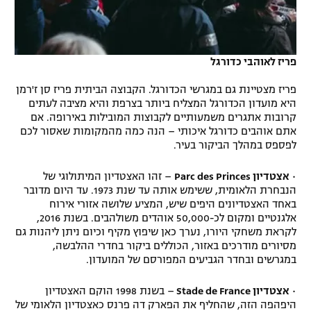
פריז לאוהבי כדורגל
פריז מצטיינת גם במגרשי הכדורגל. הקבוצה הביתית פריז סן ז'רמן
היא מועדון הכדורגל המצליח ביותר בצרפת והיא מציבה לעתים
קרובות אתגרים משמעותיים לקבוצות המובילות באירופה. אם
אתם אוהבים כדורגל איכותי – הנה כמה מהמקומות שאסור לכם
לפספס במהלך הביקור בעיר.
•
אצטדיון Parc des Princes
– זהו האצטדיון המיתולוגי של
הנבחרת הלאומית, ששימש אותה עד שנת 1973. עד היום מדובר
באחד האצטדיונים היפים שיש, המציע שלושה אזורי אירוח
אלגנטיים ומקום לכ-50,000 אוהדים משולהבים. בשנת 2016,
לקראת משחקי היורו, נערך כאן שיפוץ מקיף וכיום ניתן ליהנות גם
מסיורים מודרכים באזור, הכוללים ביקור בחדרי ההלבשה,
במגרשים ובחדר הגביעים המפורסם של המועדון.
•
אצטדיון Stade de France
– בשנת 1998 הוקם האצטדיון
היפהפה הזה, שהחליף את הפארק דה פרנס כאצטדיון הלאומי של