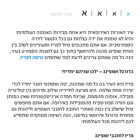
"מחצית בשכונה" – פודקאסט
א
א
אופניים
א
א
(גודל טקסט)
ספורט מוטורי
משתתפים וזוכים בפרסים
עיר האורות האירופאית היא אחת מבירות האופנה העולמיות
והיא לא טומנת את ידה בצלחת גם בכל הקשור לזירה
כדורמים
הספורטיבית. אם אתם מתכננים טיול לפריז ומעוניינים לשלב בין
תקנון משתתפים וזוכים בפרסים
טניס
חווית שופינג מהנה ולהיחשף בתוך כך גם לסצנת הספורט בעיר,
הנה כל מה שאתם צריכים לדעת לפני שתזמינו
טיסה לפריז
.
פוטבול אמריקאי NFL
תקנון עבור פעילות אלקטרה
גיימינג E-Sports
כדורגל ושופינג – ילכו שניהם יחדיו?
בייסבול MLB
תקנון עבור פעילות ספורט 1 – "מרלן"
פריז היא העיר בה כל מה שמהנה, יפה ואסתטי חובר יחדיו לכדי
ספורט אתגרי ואקסטרים
יצירה אחת שלמה. היא מציעה לתייריה שילוב מדהים בין קולינריה
תנאי שימוש
מובילה, אופנה מהממת, שכיות חמדה ארכיטקטוניות שאין כמותן
אומנויות לחימה
וגם חוויה ספורטיבית מהמובילות באירופה. אם אתם מחפשים
טיול שישלב בין כמה מאתרי החובה לחובבי השופינג וליהנות גם
מדיניות פרטיות
מחווית כדורגל אירופאי במיטבו, הנה רשימה ממוקדת שתסייע
גיימינג E-Sports
לכם ליהנות מכל העולמות!
תקנון פעילות ספורט 1
פריז לחובבי שופינג