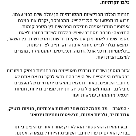
כלבו יוקרתיות.
חנויות הכלבו הפריזאיות המסורתיות הן עולם שלם בפני עצמו.
מרגע בו תפסעו אל הגלרי לפייט המפורסם, יקבלו את פניכם
אינספור מותגי אופנה מובילים הפרושים בין מספר קומות.
התוצאה: מבחר מסחרר שאפשר ללכת לאיבוד בתוכו ולצאת
מספר שעות לאחר מכן עם שקיות חדשות ומרשרשות. בין השאר,
תמצאו בגלרי לפייט מותגי אופנה יוקרתיים לצד רשתות
בינלאומיות, דוכני אוכל גורמה, תכשיטים, קוסמטיקה, מוצרים
לעיצוב הבית ועוד.
אזור הוסמן ושדרות גורדנס מאופיינים גם בחנויות בוטיק הפזורות
בפסאז'ים היפהפיים של העיר בהם כדאי לבקר גם אם אתם לא
מחובבי השופינג. באזור תמצאו בוטיקים יוקרתיים של מעצבים
מובילים, דוגמת ז'אן פול גוטייה, חנויות ספרים נדירות, חנויות
וינטאג' מהממות, עתיקות ועוד.
• המארה – מה מחכה לכם שם? רשתות איכותיות, חנויות בוטיק,
עבודות יד, גלריות אמנות, תכשיטים וחנויות וינטאג'.
רובע המארה ההיסטורי הוא לא רק אחד האזורים היפים ביותר
בפריז, הוא גם גן עדן לחובבי השופינג הייחודי. במארה, אמנם,