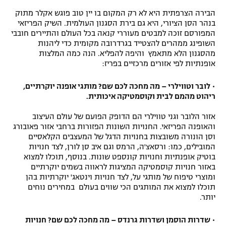
רשיון להקרנה פומבית לבית עסק
הבירה הצרפתית היא לא רק המקום בו יין טוב פוגש אקלר מתוק
בנהר הסן הציורי, היא גם בירת הסגנון העולמית. השיק הפריזאי
המפורסם זוכה למבטים מעוררי קנאה בכל העולם והתיירים חובבי
הצטרפות לחבילת הערוצים
השופינג ממהרים להצטייד בגרדרובה מקומית כדי ליהנות
מהסגנון הלא מתאמץ והיפה להפליא. הנה כמה המלצות
לוח דרושים – ג'ובנט
אופנתיות לפי אזורים מרכזיים בפריז:
תגיות
• לובר וטווילרי – מה מחכה לכם שם? מותגי אופנה יוקרתיים,
ריהוט מהמם לבית וקוסמטיקה איכותית.
המגזין
אזור הלובר וגני טווילרי הם הדופק הפועם של עולם העיצוב
והאופנה הפריזאי. החנויות השונות הפזורות ברחבי אזור פאובורג
וסן הונורה משובצות בחנויות הדגל של המעצבים הקלאסיים
המובילים, כמו: ורסאצ'ה, הרמס וגם איב סן לורן, לצד חנויות
בוטיק אופנתיות וחנויות קונספט שונות. בנוסף, תוכלו למצוא
באזור חנויות קוסמטיקה המציגות לראווה בשמים יוקרתיים
ומוצרי טיפוח של מותגי על, לצד חנויות וינטאג' יוקרתיות בהן
תוכלו למצוא את המותגים הכי שווים בעולם במחירים נוחים
יותר.
• שדרות הוסמן ושדרות גרנדס – מה מחכה לכם שם? חנויות