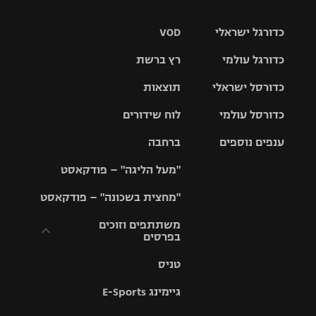
כדורגל ישראלי
VOD
כדורגל עולמי
רץ ברשת
ליגת העל
כדורסל ישראלי
תוצאות
ליגת
ליגה לאומית
האלופות
כדורסל עולמי
לוח שידורים
ליגת ווינר
סל
גביע הטוטו
ענפים נוספים
ברחבה
ליגה
NBA
אירופית
"מעל הליגה" – פודקאסט
ליגה לאומית
ליגיונרים
טניס
יורוליג
ליגה אנגלית
"מחצית בשכונה" – פודקאסט
כדורסל נשים
גביע המדינה
כדוריד
יורוקאפ
ליגה גרמנית
משתתפים וזוכים
בפרסים
מכבי תל
נבחרת
כדורעף
אביב
ישראל
ליגה
טניס
ספרדית
תקנון משתתפים
שחייה
הפועל חולון
מכבי חיפה
וזוכים בפרסים
גיימינג E-Sports
ליגה
איטלקית
ג'ודו