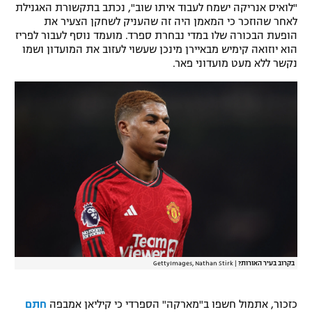
"לואיס אנריקה ישמח לעבוד איתו שוב", נכתב בתקשורת האגנילת
רשיון להקרנה פומבית לבית עסק
לאחר שהוזכר כי המאמן היה זה שהעניק לשחקן הצעיר את
הופעת הבכורה שלו במדי נבחרת ספרד. מועמד נוסף לעבור לפריז
הוא יוזואה קימיש מבאיירן מינכן שעשוי לעזוב את המועדון ושמו
הצטרפות לחבילת הערוצים
נקשר ללא מעט מועדוני פאר.
לוח דרושים – ג'ובנט
תגיות
המגזין
בקרוב בעיר האורות?
|
GettyImages, Nathan Stirk
כזכור, אתמול חשפו ב"מארקה" הספרדי כי קיליאן אמבפה
חתם