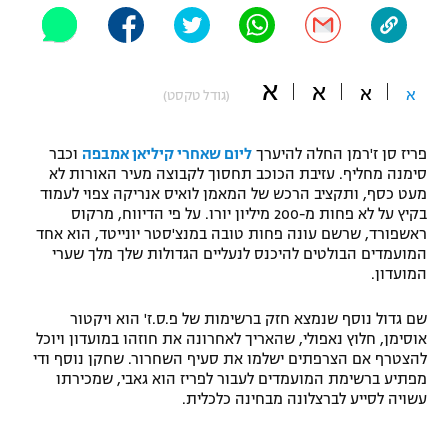
"מחצית בשכונה" – פודקאסט
אופניים
א
א
ספורט מוטורי
א
משתתפים וזוכים בפרסים
א
(גודל טקסט)
כדורמים
תקנון משתתפים וזוכים בפרסים
פריז סן ז'רמן החלה להיערך
ליום שאחרי קיליאן אמבפה
וכבר
טניס
סימנה מחליף. עזיבת הכוכב תחסוך לקבוצה מעיר האורות לא
פוטבול אמריקאי NFL
מעט כסף, ותקציב הרכש של המאמן לואיס אנריקה צפוי לעמוד
תקנון עבור פעילות אלקטרה
בקיץ על לא פחות מ-200 מיליון יורו. על פי הדיווח, מרקוס
גיימינג E-Sports
בייסבול MLB
ראשפורד, שרשם עונה פחות טובה במנצ'סטר יונייטד, הוא אחד
תקנון עבור פעילות ספורט 1 – "מרלן"
המועמדים הבולטים להיכנס לנעליים הגדולות שלך מלך שערי
המועדון.
ספורט אתגרי ואקסטרים
תנאי שימוש
שם גדול נוסף שנמצא חזק ברשימות של פ.ס.ז' הוא ויקטור
אומנויות לחימה
אוסימן, חלוץ נאפולי, שהאריך לאחרונה את חוזהו במועדון ויוכל
להצטרף אם הצרפתים ישלמו את סעיף השחרור. שחקן נוסף ודי
מדיניות פרטיות
גיימינג E-Sports
מפתיע ברשימת המועמדים לעבור לפריז הוא גאבי, שמכירתו
עשויה לסייע לברצלונה מבחינה כלכלית.
תקנון פעילות ספורט 1