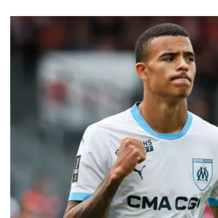
ל אביב
ליגה טורקית
תל אביב
ליגה סינית
חיפה
ליגה ברזילאית
באר שבע
ליגות נוספות
תניה
דה