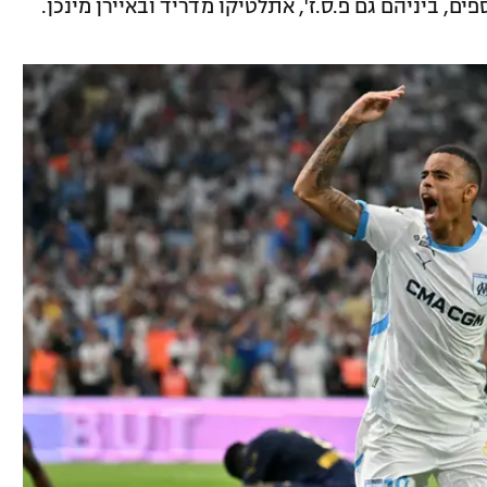
ם, ביניהם גם פ.ס.ז', אתלטיקו מדריד ובאיירן מינכן.