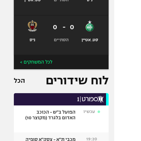
ניס
סט. אטיין
0
-
0
הסתיים
סט. אטיין
ניס
לכל המשחקים >
לוח שידורים
הכל
עכשיו
הפועל ב"ש - הכוכב
האדום בלגרד (מקוצר 10)
19:20
מכבי ת"א - צסק"א סופיה