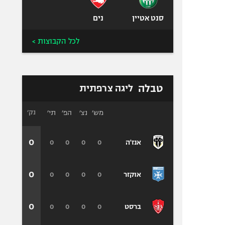
סנט אטיין
נים
לכל הקבוצות >
טבלה
ליגה צרפתית
מש׳
נצ׳
הפ׳
תי׳
נק׳
0
0
0
0
0
אנז'ה
0
0
0
0
0
אוקזר
0
0
0
0
0
ברסט