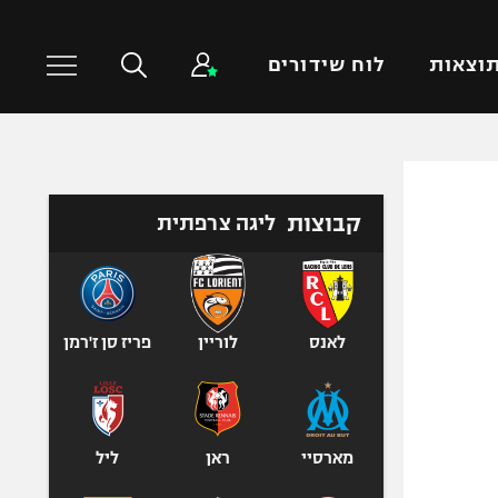
וצאות
לוח שידורים
כדורסל עולמי
ענפים נוספים
קבוצות
ליגה צרפתית
NBA
טניס
יורוליג
כדוריד
יורוקאפ
כדורעף
שחייה
לאנס
לוריין
פריז סן ז'רמן
ג'ודו
אגרוף
ספורט אולימפי
מארסיי
ראן
ליל
UFC