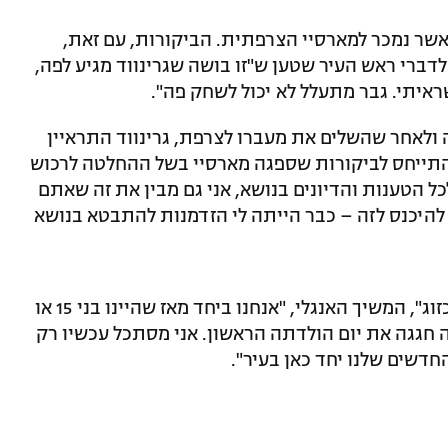
אשר נמכר למארסיי הצרפתית. הביקורות, עם זאת,
דברי ראש העיר שטען ש"זו בושה שגרינווד מגיע לפה,
איתי. גבר מתעלל לא יכול לשחק פה".
ולאחר שהשלים את מעברו לצרפת, גרינווד התראיין
התייחס לביקורות שספגה מארסיי בשל ההחלטה לרכוש
: "אני מודע לכל הטענות והדיונים בנושא, אני גם מבין את זה שאתם
ב להיכנס לזה – כבר הייתה לי הזדמנות להתבטא בנושא
"אני ובת הזוג שלי בנינו את עצמנו מחדש כזוג", המשיך האנגלי, "אנחנו ביחד מאז שהיינו בני 15 או
ונה חגגה את יום הולדתה הראשון. אני מסתכל עכשיו רק
חדשים שלנו יחד כאן בעיר".