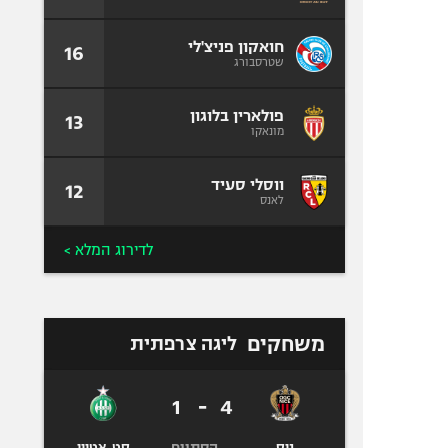
חואקון פניצ'לי
16
שטרסבורג
פולארין בלוגון
13
מונאקו
ווסלי סעיד
12
לאנס
לדירוג המלא >
משחקים
ליגה צרפתית
1
-
4
הסתיים