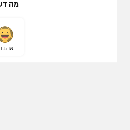
מה דע
אהבת