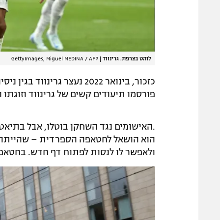
לוהט בצרפת. גרינווד
|
GettyImages, Miguel MEDINA / AFP
כזכור, בינואר 2022 נעצר גר
פורסמו תיעודים קשים של גרינווד וזוגתו ו
.האישומים נגד השחקן בוטלו, אבל בתיאט
הוא הושאל לחטאפה הספרדית – שהייתה מ
ולאפשר לו לנסות לפתוח דף חדש. בחטאפה