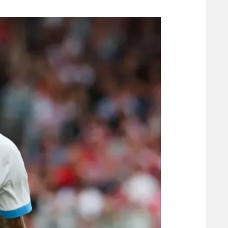
משתתפים וזוכים בפרסים
מכבי ת
הפועל 
תקנון משתתפים וזוכים בפרסים
הפועל 
תקנון עבור פעילות אלקטרה
הפועל 
תקנון עבור פעילות ספורט 1 – "מרלן"
מכבי נ
טניס
בני יהו
גיימינג E-Sports
תנאי שימוש
מדיניות פרטיות
תקנון פעילות ספורט 1
רשיון להקרנה פומבית לבית עסק
הצטרפות לחבילת הערוצים
לוח דרושים – ג'ובנט
תגיות