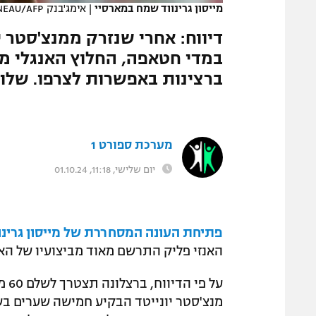
מייסון גרינווד שמח במארסיי
|
אימג'בנק GettyImages, FRED TANNEAU/AFP
המגזין
דיווח: אחרי שנזרק ממנצ'סטר י
במדי חטאפה, החלוץ האנגלי מכ
ברצינות באפשרות לצרפו. שלוש
מערכת ספורט 1
יום שלישי, 11:18, 01.10.24
פתיחת העונה המסחררת של מייסון גרינו
האנזי פליק התרשם מאוד מביצועיו של האנג
מנצ'סטר יונייטד הבקיע חמישה שערים ב