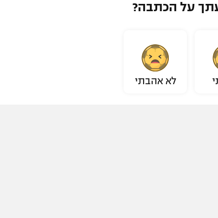
תך על הכתבה?
י
לא אהבתי