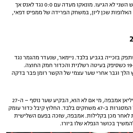
ניצחה 0:2 את ברסט אך הבשורות מהמגרש השני לא הגיעו. מונאקו מעדה עם 0:0 נגד לאנס אך
האלופות שכן ליון, במשחק הפרידה של ממפיס דפאי,
תפק בזכייה בגביע בלבד. ניימאר, שנעדר מהגמר נגד
מונאקו, שב ל-11 אך החמיץ פנדל בדקה ה-19 כשסיפק בעיטה רשלנית והכדור חמק החוצה.
 הלך וגבר אחרי שער עצמי של הקשר רומן פבר בדקה
היתרון הדחוק נשמר עד לדקה ה-71, אז קיליאן אמבפה, מי אם לא הוא, הבקיע שער נוסף – ה-27
שלו בליגה, יותר מכל אחד אחר וה-42 בכל המסגרות ב-47 משחקים בלבד. החלוץ קיבל כדור עומק
ת לאחר מכן בקלילות. אמבפה, שזכה בפעם השלישית
המשיך בכושר הנפלא שלו ביורו.