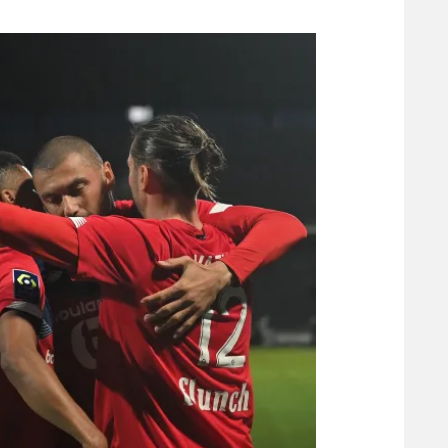
משתתפים וזוכים בפרסים
מכבי ת
הפועל 
תקנון משתתפים וזוכים בפרסים
הפועל 
תקנון עבור פעילות אלקטרה
הפועל 
תקנון עבור פעילות ספורט 1 – "מרלן"
מכבי נ
טניס
בני יהו
גיימינג E-Sports
תנאי שימוש
מדיניות פרטיות
תקנון פעילות ספורט 1
רשיון להקרנה פומבית לבית עסק
הצטרפות לחבילת הערוצים
לוח דרושים – ג'ובנט
תגיות