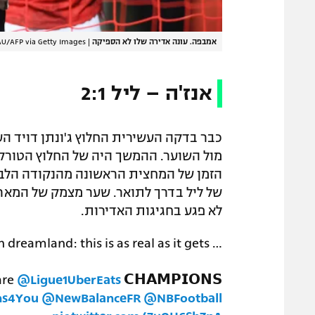
אמבפה. עונה אדירה שלו לא הספיקה
|
U/AFP via Getty Images
אנז'ה – ליל 2:1
כבר בדקה העשירית החלוץ ג'ונתן דויד ה
מול השוער. ההמשך היה של החלוץ הטורקי
של ליל בדרך לתואר. שער מצמק של המארח
לא פגע בחגיגות האדירות.
n dreamland: this is as real as it gets …
are
@Ligue1UberEats
𝗖𝗛𝗔𝗠𝗣𝗜𝗢𝗡𝗦
ns4You
@NewBalanceFR
@NBFootball