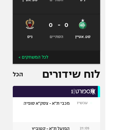
ניס
סט. אטיין
0
-
0
הסתיים
סט. אטיין
ניס
לכל המשחקים >
לוח שידורים
הכל
עכשיו
מכבי ת"א - צסק"א סופיה
21:05
הפועל ת"א - קטוביץ