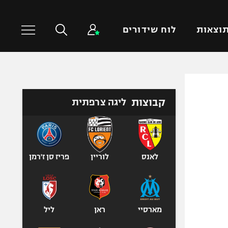
וצאות
לוח שידורים
כדורסל עולמי
ענפים נוספים
קבוצות
ליגה צרפתית
NBA
טניס
יורוליג
כדוריד
יורוקאפ
כדורעף
שחייה
לאנס
לוריין
פריז סן ז'רמן
ג'ודו
אגרוף
ספורט אולימפי
מארסיי
ראן
ליל
UFC