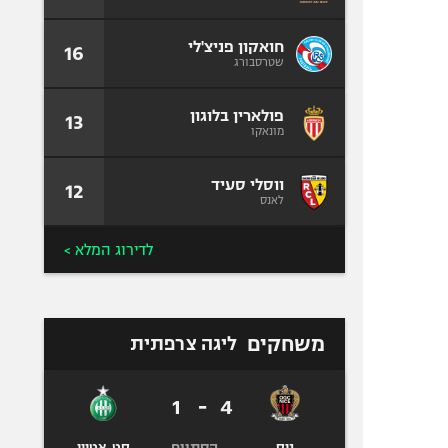
חואקון פניצ'לי
16
שטרסבורג
פולארין בלוגון
13
מונאקו
ווסלי סעיד
12
לאנס
לדירוג המלא >
משחקים
ליגה צרפתית
1
-
4
הסתיים