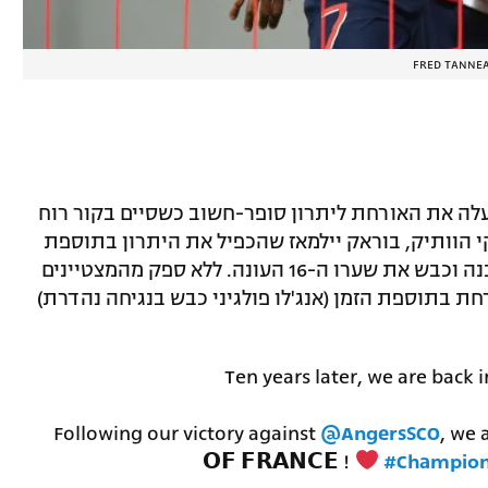
FRED TANNEA
עלה את האורחת ליתרון סופר-חשוב כשסיים בקור רוח
 הוותיק, בוראק יילמאז שהכפיל את היתרון בתוספת
הזמן של המחצית הראשונה מהנקודה הלבנה וכבש את שערו ה-16 העונה. ללא ספק מהמצטיינים
ת בתוספת הזמן (אנג'לו פולגיני כבש בנגיחה נהדרת)
Ten years later, we are back i
Following our victory against
@AngersSCO
, we 
𝗢𝗙 𝗙𝗥𝗔𝗡𝗖𝗘 !
#Champio