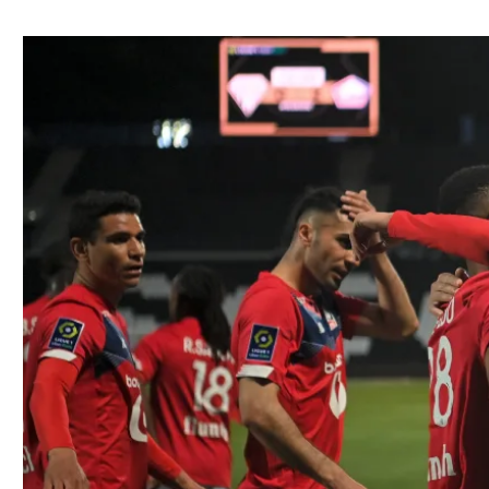
ל אביב
ליגה טורקית
תל אביב
ליגה סינית
חיפה
ליגה ברזילאית
באר שבע
ליגות נוספות
תניה
דה