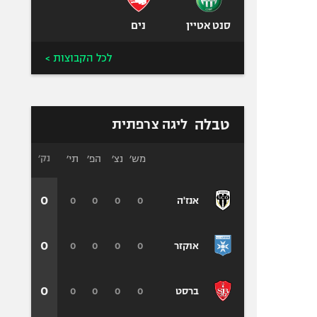
סנט אטיין
נים
לכל הקבוצות >
טבלה
ליגה צרפתית
מש׳
נצ׳
הפ׳
תי׳
נק׳
0
0
0
0
0
אנז'ה
0
0
0
0
0
אוקזר
0
0
0
0
0
ברסט