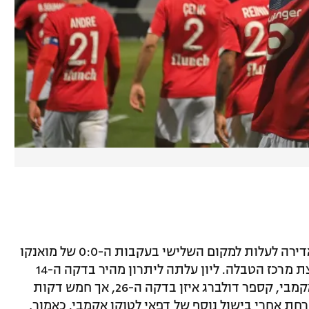
הקבוצה של רודי גרסיה קיבלה הזדמנות אדירה לעלות למקום השלישי בעקבות ה-0:0 של מואנקו
מול לאנס, אך ברגע האמת קרסה מול קבוצת מרכז הטבלה. ליון עלתה ליתרון מהיר בדקה ה-14
לאחר בישול של ממפיס דפאי לקרל טוקו אקמבי, קספר דולברג איזן בדקה ה-26, אך חמש דקות
חת אחרי בישול נוסף של דפאי לטוקו אקמבי. כאמור,