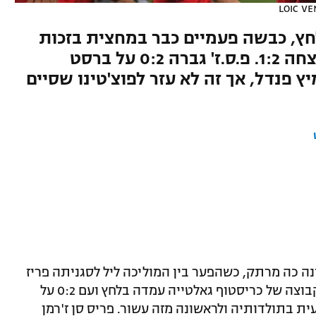
LOIC VE
ץ, כבשה פעמיים כבר במחצית בזכות
ג'ונתן דייויד ובוראק יילמאז וניצחה 1:2. פ.ס.ז' גברה 0:2 על ברסט
 פנדל, אך זה לא עזר לפוצ'טינו שסיים
נה כה מרתק, כשהפער בין המוליכה ליל לסגניתה פריז
סן ז'רמן צומצם לנקודה. בסופו של דבר הקבוצה של כריסטוף גאלטייה עמדה בלחץ ועם 0:2 על
ת בתולדותיה ולראשונה מזה עשור. פריס סן ז'רמן