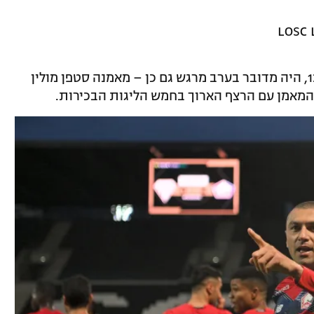
עבור אנז'ה שסיימה את העונה במקום ה-13, היה מדובר בערב מרגש גם כן – מאמנה סטפן מולין
המאמן עם הרצף הארוך בחמש הליגות הבכירות.