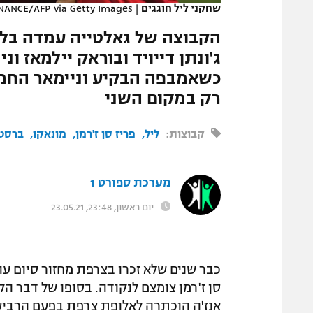
שחקני ליל חוגגים
|
NANCE/AFP via Getty Images
המגזין
הקבוצה של גאלטייה עמדה בלח
כשאמבפה הבקיע וניימאר החמיץ
רק במקום השני
קבוצות:
ליל
פריז סן ז'רמן
מונאקו
ברסט
מערכת ספורט 1
יום ראשון, 23:48, 23.05.21
כבר שנים שלא זכרו בצרפת מחזור סיום עו
אנז'ה הוכתרה לאלופת צרפת בפעם הרביעי