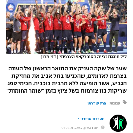
כדורסל נשים
נבחרת ישראל
יורוליג
ליגה ספרדית
טניס
VOD
מכבי תל אביב
מכבי חיפה
יורוקאפ
ליגה איטלקית
כדוריד
הפועל חולון
בית"ר ירושלים
רץ ברשת
ליגה צרפתית
כדורעף
הפועל ירושלים
מכבי תל אביב
ליגה הולנדית
ליל חוגגת זכייה בסופרקאפ הצרפתי
|
דני מרון
שחייה
תוצאות
דני אבדיה
הפועל תל אביב
שער של שקה העניק את התואר הראשון של העונה
ליגה טורקית
ג'ודו
בצרפת לאדומים, שהכניעו בתל אביב את מחזיקת
הפועל חיפה
לוח שידורים
הגביע, אשר הופיעה ללא מרבית כוכביה. חכימי ספג
ליגה סינית
אגרוף
שריקות בוז צורמות בשל ציוץ בזמן "שומר החומות"
הפועל באר שבע
ליגה ברזילאית
ברחבה
ספורט אולימפי
קבוצות:
פריז סן ז'רמן
מכבי נתניה
ליגות נוספות
UFC
מערכת ספורט 1
"מעל הליגה" – פודקאסט
בני יהודה
יום ראשון, 22:57, 01.08.21
היאבקות WWE