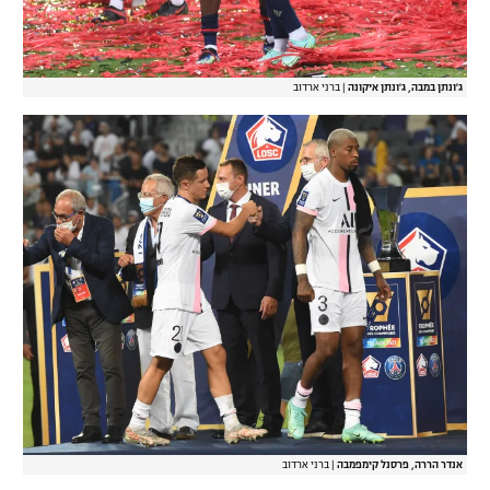
ג'ונתן במבה, ג'ונתן איקונה
|
ברני ארדוב
אנדר הררה, פרסנל קימפמבה
|
ברני ארדוב