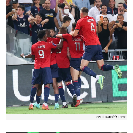
שחקני ליל חוגגים
|
דני מרון