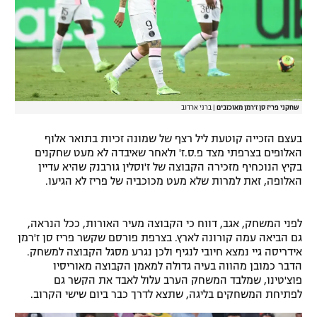
שחקני פריז סן ז'רמן מאוכזבים
|
ברני ארדוב
בעצם הזכייה קוטעת ליל רצף של שמונה זכיות בתואר אלוף
האלופים בצרפתי מצד פ.ס.ז' ולאחר שאיבדה לא מעט שחקנים
בקיץ הנוכחיף מזכירה הקבוצה של ז'וסלין גורבנק שהיא עדיין
האלופה, זאת למרות שלא מעט מכוכביה של פריז לא הגיעו.
לפני המשחק, אגב, דווח כי הקבוצה מעיר האורות, ככל הנראה,
גם הביאה עמה קורונה לארץ. בצרפת פורסם שקשר פריז סן ז'רמן
אידריסה גיי נמצא חיובי לנגיף ולכן נגרע מסגל הקבוצה למשחק.
הדבר כמובן מהווה בעיה גדולה למאמן הקבוצה מאוריסיו
פוצ'טינו, שמלבד המשחק הערב עלול לאבד את הקשר גם
לפתיחת המשחקים בליגה, שתצא לדרך כבר ביום שישי הקרוב.