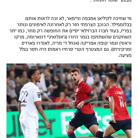
מבצע "שומר חומות".
רשיון להקרנה פומבית לבית עסק
מי שחיכה לקיליאן אמבפה וניימאר, לא זכה לראות אותם
הצטרפות לחבילת הערוצים
בבלומפילד. הכוכב הצרפתי חזר רק לאחרונה לאימונים ונותר
בפריז, בעוד חברו הברזילאי יסיים את החופשה רק מחר, כמו יתר
השחקנים שהשתתפו בגמר היורו (ג'אנלואיג'י דונארומה, מרקו
לוח דרושים – ג'ובנט
וראטי) וגמר קופה אמריקה (אנחל די מריה, לאנדרו פארדס
ומרקיניוס). גם המצטרף הטרי סרחיו ראמוס היה חסר בגלל
תגיות
פציעה.
המגזין