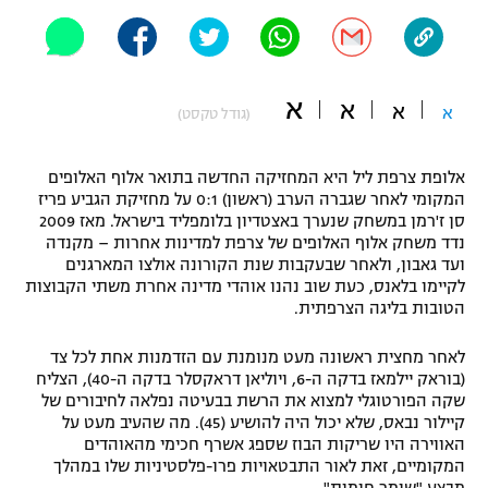
"מחצית בשכונה" – פודקאסט
אופניים
ספורט מוטורי
משתתפים וזוכים בפרסים
א
א
א
א
(גודל טקסט)
כדורמים
תקנון משתתפים וזוכים בפרסים
טניס
אלופת צרפת ליל היא המחזיקה החדשה בתואר אלוף האלופים
המקומי לאחר שגברה הערב (ראשון) 0:1 על מחזיקת הגביע פריז
פוטבול אמריקאי NFL
תקנון עבור פעילות אלקטרה
סן ז'רמן במשחק שנערך באצטדיון בלומפליד בישראל. מאז 2009
נדד משחק אלוף האלופים של צרפת למדינות אחרות – מקנדה
גיימינג E-Sports
בייסבול MLB
ועד גאבון, ולאחר שבעקבות שנת הקורונה אולצו המארגנים
תקנון עבור פעילות ספורט 1 – "מרלן"
לקיימו בלאנס, כעת שוב נהנו אוהדי מדינה אחרת משתי הקבוצות
ספורט אתגרי ואקסטרים
הטובות בליגה הצרפתית.
תנאי שימוש
לאחר מחצית ראשונה מעט מנומנת עם הזדמנות אחת לכל צד
אומנויות לחימה
(בוראק יילמאז בדקה ה-6, ויוליאן דראקסלר בדקה ה-40), הצליח
מדיניות פרטיות
שקה הפורטוגלי למצוא את הרשת בבעיטה נפלאה לחיבורים של
גיימינג E-Sports
קיילור נבאס, שלא יכול היה להושיע (45). מה שהעיב מעט על
האווירה היו שריקות הבוז שספג אשרף חכימי מהאוהדים
תקנון פעילות ספורט 1
המקומיים, זאת לאור התבטאויות פרו-פלסטיניות שלו במהלך