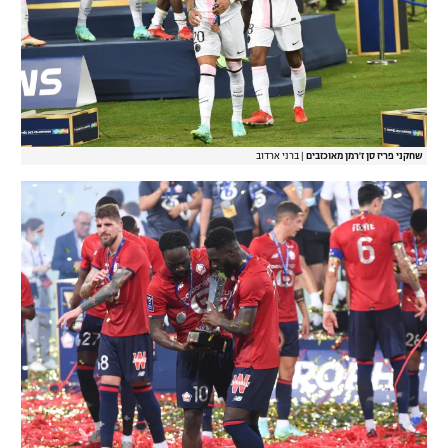
שחקני פריז סן ז'רמן מאוכזבים
|
ברני ארדוב