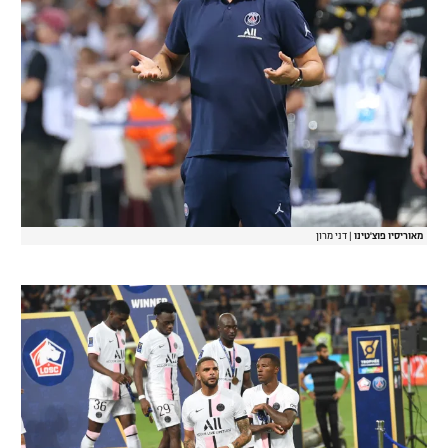
מאוריסיו פוצ'טינו
|
דני מרון