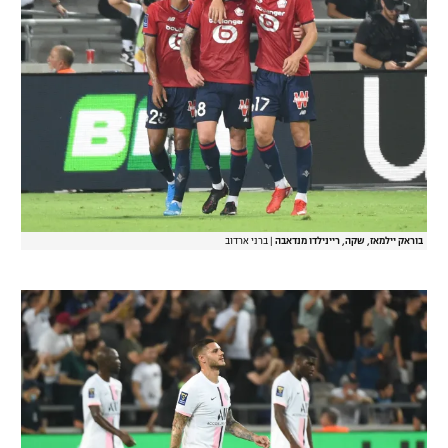
בוראק יילמאז, שקה, ריינילדו מנדאבה
|
ברני ארדוב