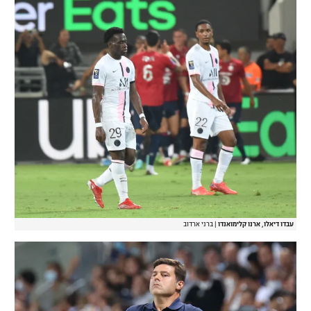
עבדו דיאלו, ארנו קלימואנדו
|
ברני ארדוב