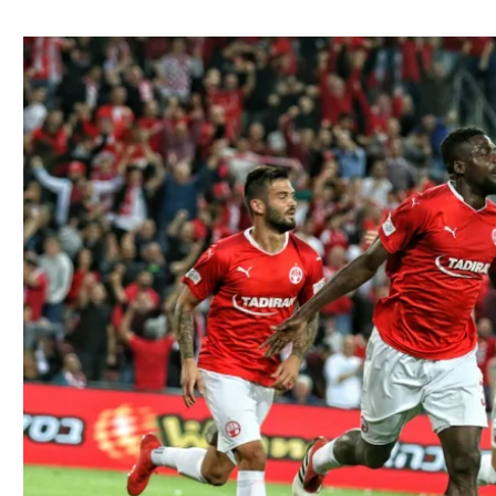
ל אביב
ליגה טורקית
תל אביב
ליגה סינית
חיפה
ליגה ברזילאית
באר שבע
ליגות נוספות
תניה
דה