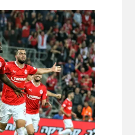
משתתפים וזוכים בפרסים
מכבי ת
הפועל 
תקנון משתתפים וזוכים בפרסים
הפועל 
תקנון עבור פעילות אלקטרה
הפועל 
תקנון עבור פעילות ספורט 1 – "מרלן"
מכבי נ
טניס
בני יהו
גיימינג E-Sports
תנאי שימוש
מדיניות פרטיות
תקנון פעילות ספורט 1
רשיון להקרנה פומבית לבית עסק
הצטרפות לחבילת הערוצים
לוח דרושים – ג'ובנט
תגיות