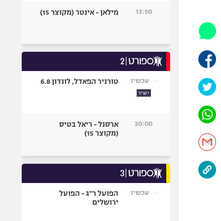
היאבקות WWE
13:50
מילאן - אינטר (מקוצר 15)
אופניים
ספורט מוטורי
כדורמים
פוטבול אמריקאי NFL
בייסבול MLB
עכשיו
טורניר הפאדל, לונדון 6.8
ספורט אתגרי
ישיר
ואקסטרים
אומנויות לחימה
20:00
ארסנל - ריאל בטיס
גיימינג E-Sports
(מקוצר 15)
עכשיו
הפועל ר"ג - הפועל
ירושלים