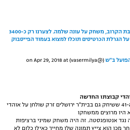
כשאומרים משחק עונה מתכוונים ליום שבת הקרוב, משחק על עונה שלמה. לצערנו רק כ-3400
על הגרלת הכרטיסים תוכלו למצוא בעמוד הפייסבוק
הפועל ב"ש
(@vasermilya) on
Apr 29, 2018 at
סבסטיאן אבראו המכונה "אל לוקו" בן ה-41 ששיחק גם בבית"ר ירושלים זרק שולחן על אוהדי
 היו מרוצים ממשחקו
בוצתם שסיימה ב-0:0 בליגה נגד אנטופגסטה. זה היה משחק שמיני ברציפות
ר מכן הוא צייץ תמונה שלו מחייך כאילו כלום לא