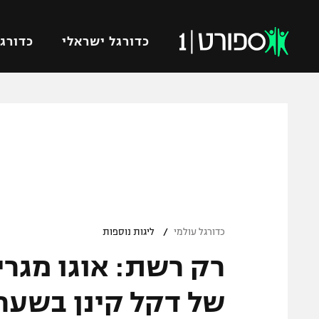
כדורגל ישראלי
כדורגל
VOD
כדורג
רץ ברשת
ליגת ה
ליגה ל
תוצאות
גביע הט
לוח שידורים
ליגיונר
ברחבה
/
גביע ה
כדורגל עולמי
ליגות נוספות
נבחרת 
רק רשת: אוגו מגרי
"מעל הליגה" – פודקאסט
מכבי ח
"מחצית בשכונה" – פודקאסט
של דקל קינן בשער 
בית"ר י