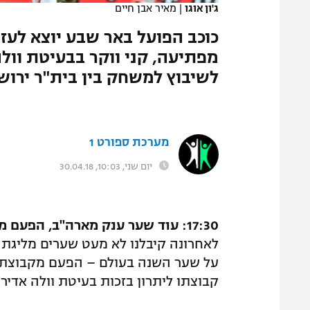
ג'ון אוגו
|
מאיר אבן חיים
המגזין
כוכב הפועל באר שבע יוצא לע
לשיבוץ למשחק בין בית"ר ירוש
מערכת ספורט 1
יום שני, 10:03, 30.04.18
17:30: עוד שער ענק מארה"ב, הפעם מקבוצתו של דקל קינן
על שער השנה בעולם – הפעם מקבוצת ס
קבוצתו ליתרון בזכות בעיטת וולה אדירה מ-50 