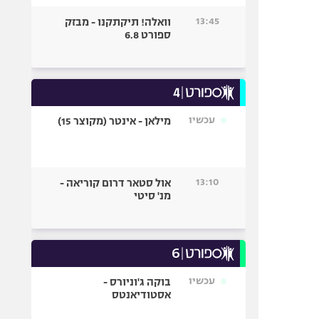
13:45
וואלה! תיקתקנו - מבזק
ספורט 6.8
עכשיו
מילאן - אינטר (מקוצר 15)
13:10
אול סטאר דרום קוריאה -
מנ' סיטי
עכשיו
בוקה ג'וניורס -
אסטודיאנטס