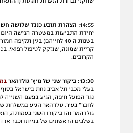
שחקני נבחרת הנערות חוגגות (ההתאחד
14:55: הצהרת תובע כנגד שלושה חשודים בגין תקיפה חמורה באצטדיון סמי עופר
יחידת התביעות במשטרה הגישה היום ה
בשנות ה 40 לחייהם) בגין תקיפ
קריית שמונה, שנזקק לטיפול רפואי. בכ
הקרובים.
13:30: ביקור שני של מיץ' גולדהאר
במו
בעלי מכבי תל אביב נחת בישראל בסוף 
נגד הפועל חיפה, הגיע בפעם השנייה למ
לחבר" בעיר. גולדהאר הגיע במשלחת של
גולדהאר זהו ביקורו השני בעמותה, הוא 
בשלבים הראשונים של בנייתו וכבר אז ה