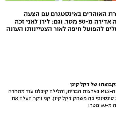
זרת האוהדים באינסטגרם עם הצעה
מפתיעה, קני ווקר בבעיטת וולה אדירה מ-50 מטר. וגם: לירן לאני זכה
לים להפועל חיפה לאור הצטיינותו העונה
לאחרונה קיבלנו לא מעט שערים מליגת ה-MLS בארצות הברית, והלילה קיבלנו עוד מתחרה
ינסינטי בה משחק דקל קינן. קני ווקר העלה את
מטר!