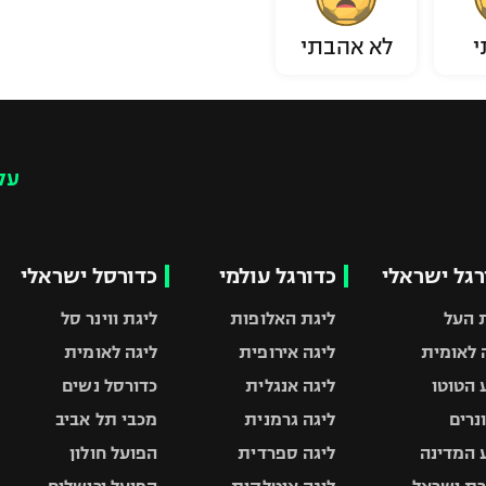
י
לא אהבתי
עק
רגל ישראלי
כדורגל עולמי
כדורסל ישראלי
 העל
ליגת האלופות
ליגת ווינר סל
 לאומית
ליגה אירופית
ליגה לאומית
 הטוטו
ליגה אנגלית
כדורסל נשים
ונרים
ליגה גרמנית
מכבי תל אביב
 המדינה
ליגה ספרדית
הפועל חולון