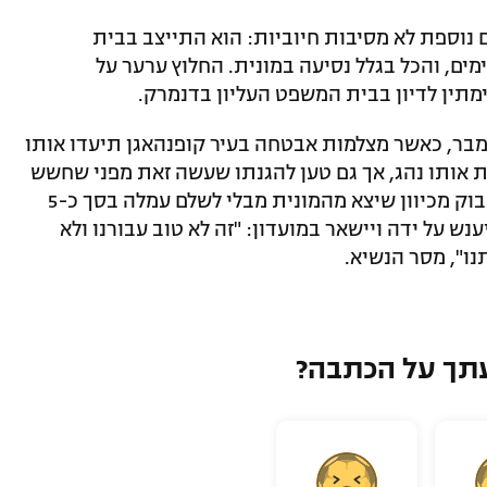
 נוספת לא מסיבות חיוביות: הוא התייצב בבית
משפט ונגזר עליו מאסר בפועל למשך 50 ימים, והכל בגלל נסיעה במונית. החלוץ ערער על
מתין לדיון בבית המשפט העליון בדנמרק.
בר, כאשר מצלמות אבטחה בעיר קופנהאגן תיעדו אותו
את אותו נהג, אך גם טען להגנתו שעשה זאת מפני שחשש
מהנהג שלטענת בנדטנר השליך לעברו בקבוק מכיוון שיצא מהמונית מבלי לשלם עמלה בסך כ-5
יענש על ידה ויישאר במועדון: "זה לא טוב עבורנו ולא
נו", מסר הנשיא.
תך על הכתבה?