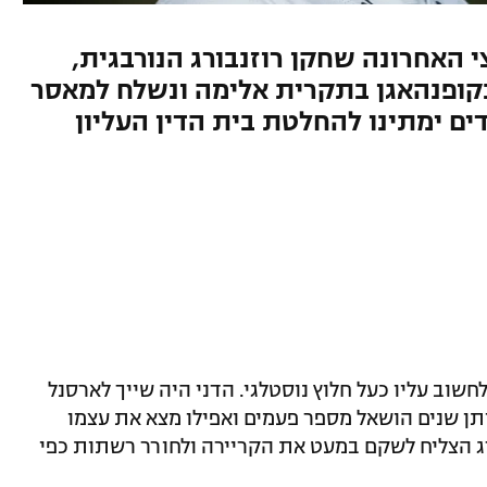
ה-30, בשנה וחצי האחרונה שחקן רוזנבורג הנורבגית,
קופנהאגן בתקרית אלימה ונשלח למאסר
הצדדים ימתינו להחלטת בית הדין העליון
3 וכבר קשה שלא לחשוב עליו כעל חלוץ נוסטלגי. הדני היה שייך לארסנל
 שנים, מ-2005 ועד 2014, ובאותן שנים הושאל מספר פעמים ואפילו מצא את עצמו
רג הצליח לשקם במעט את הקריירה ולחורר רשתות כפי