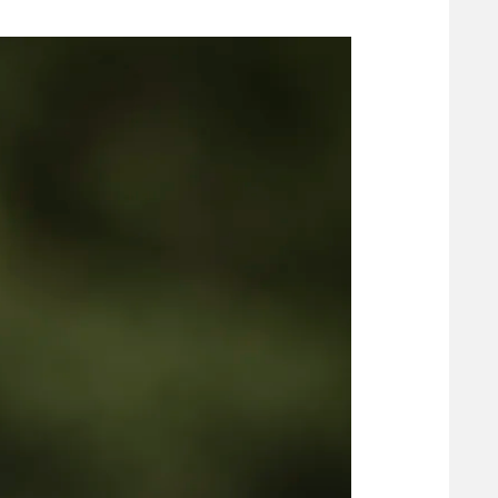
משתתפים וזוכים בפרסים
מכבי ת
הפועל 
תקנון משתתפים וזוכים בפרסים
הפועל 
תקנון עבור פעילות אלקטרה
הפועל 
תקנון עבור פעילות ספורט 1 – "מרלן"
מכבי נ
טניס
בני יהו
גיימינג E-Sports
תנאי שימוש
מדיניות פרטיות
תקנון פעילות ספורט 1
רשיון להקרנה פומבית לבית עסק
הצטרפות לחבילת הערוצים
לוח דרושים – ג'ובנט
תגיות