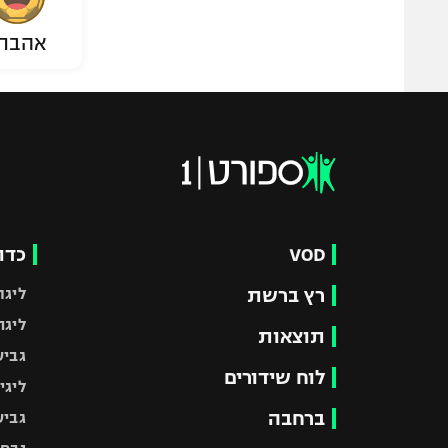
אהבת
VOD
כדו
רץ ברשת
ליגת
ליגה
תוצאות
גביע
לוח שידורים
ליגי
ברחבה
גביע