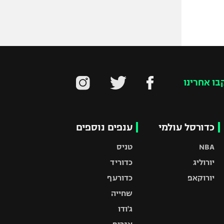
בו אחרינו
כדורסל עולמי
ענפים נוספים
NBA
טניס
יורוליג
כדוריד
יורוקאפ
כדורעף
שחייה
ג'ודו