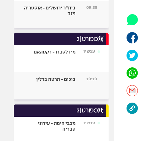
היאבקות WWE
09:35
בית"ר ירושלים - אוסטריה
אופניים
וינה
ספורט מוטורי
כדורמים
פוטבול אמריקאי NFL
בייסבול MLB
עכשיו
מידלסברו - רקסהאם
ספורט אתגרי
ואקסטרים
אומנויות לחימה
10:10
בוכום - הרטה ברלין
גיימינג E-Sports
עכשיו
מכבי חיפה - עירוני
טבריה