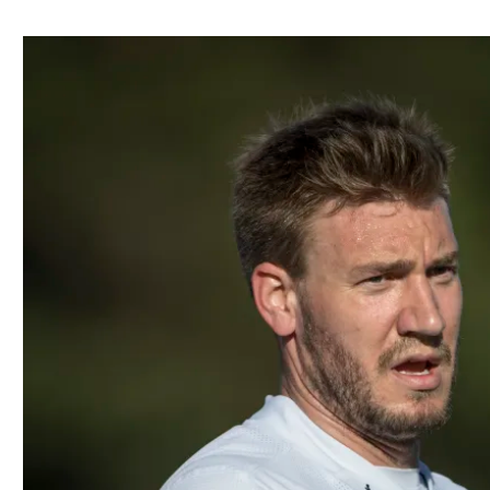
ל אביב
ליגה טורקית
תל אביב
ליגה סינית
חיפה
ליגה ברזילאית
באר שבע
ליגות נוספות
תניה
דה