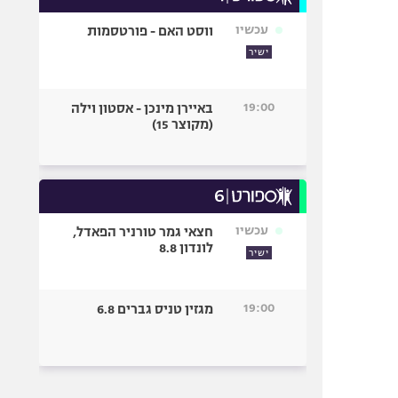
עכשיו
ווסט האם - פורטסמות
ישיר
19:00
באיירן מינכן - אסטון וילה
(מקוצר 15)
עכשיו
חצאי גמר טורניר הפאדל,
לונדון 8.8
ישיר
19:00
מגזין טניס גברים 6.8