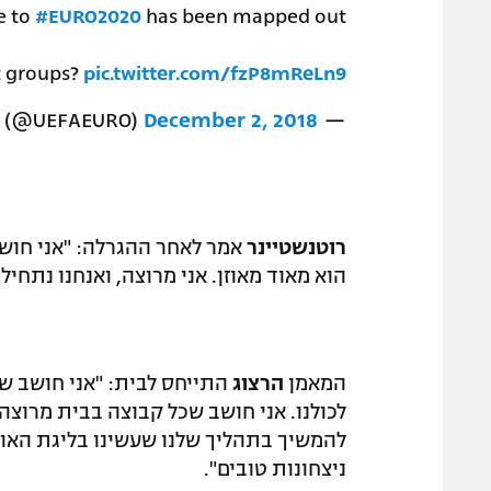
e to
#EURO2020
has been mapped out! ️
t groups?
pic.twitter.com/fzP8mReLn9
December 2, 2018
— UEFA EURO 2020 (@UEFAEURO)
רוטנשטיינר
אמר לאחר ההגרלה: "אני חושב
הוא מאוד מאוזן. אני מרוצה, ואנחנו נתח
המאמן
הרצוג
התייחס לבית: "אני חושב שז
לכולנו. אני חושב שכל קבוצה בבית מרוצה.
להמשיך בתהליך שלנו שעשינו בליגת האומ
ניצחונות טובים".