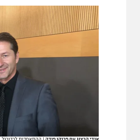
הפועל 
תקנון משתתפים וזוכים בפרסים
הפועל 
תקנון עבור פעילות אלקטרה
הפועל 
תקנון עבור פעילות ספורט 1 – "מרלן"
מכבי נ
טניס
בני יהו
גיימינג E-Sports
תנאי שימוש
מדיניות פרטיות
תקנון פעילות ספורט 1
רשיון להקרנה פומבית לבית עסק
הצטרפות לחבילת הערוצים
לוח דרושים – ג'ובנט
תגיות
אנדי הרצוג עם פרנקו פודה
|
ההתאחדות לכדורגל
המגזין