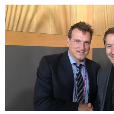
תל אביב
ליגה סינית
חיפה
ליגה ברזילאית
באר שבע
ליגות נוספות
תניה
דה