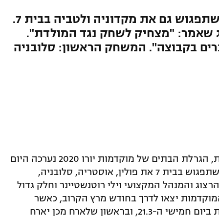
הגרלה סבירה לנבחרת ישראל שתפגוש גם את מקדוניה ולטביה בבית 7.
ג שאמר: "מצחיק לשחק נגד המולדת".
ים בקבוצה". המשחק הראשון: סלובניה
אחרי סיום שלב הבתים של ליגת האומות, הגרלת הבתים של מוקדמות יורו 2020 נערכה היום
(ראשון) וזימנה בית נוח יחסית לישראל שתפגוש בבית 7 את פולין, אוסטריה, סלובניה,
רצוג והמנהל המקצועי וילי רוטנשטיינר וחלק גדול
מוקדמות יצאו לדרך בחודש מרץ הקרוב, כאשר
המשחק הראשון יהיה נגד סלובניה בבית ביום חמישי ה-21.3, ובראשון שלארח מכן יארח