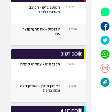
אופניים
עכשיו
הפועל ב"ש - הכוכב
האדום בלגרד
ספורט מוטורי
כדורמים
פוטבול אמריקאי NFL
17:50
יובנטוס - אינטר (מקוצר
15)
בייסבול MLB
ספורט אתגרי
ואקסטרים
אומנויות לחימה
גיימינג E-Sports
עכשיו
מכבי ת"א - צסק"א סופיה
17:35
באיירן מינכן - אסטון וילה
(מקוצר 15)