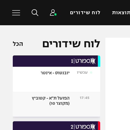
וצאות
לוח שידורים
לוח שידורים
כדורסל עולמי
ענפים נוספים
הכל
NBA
טניס
יורוליג
כדוריד
יורוקאפ
כדורעף
עכשיו
יובנטוס - אינטר
שחייה
ג'ודו
17:45
הפועל ת"א - קטוביץ
אגרוף
(מקוצר 10)
ספורט אולימפי
UFC
היאבקות WWE