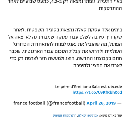
באיי התעלה. גופתו נמצאה רק ב-4.2, כמעט שבועיים לאחר
רשיון להקרנה פומבית לבית עסק
ההתרסקות.
הצטרפות לחבילת הערוצים
בימים אלה עסקת סאלה נמצאת בסוגיה משפטית, לאחר
לוח דרושים – ג'ובנט
שקרדיף סירבה לשלם עבור עסקה שמבחינתה לא יצאה אל
הפועל, מה שהוביל את נאנט לפנות להתאחדות הכדורגל
תגיות
העולמית ולדרוש את קבלת הסכום עבור הארגנטיני, שכבר
חתם בקבוצתו החדשה, הוצג ולמעשה חזר לצרפת רק כדי
המגזין
לארוז את חפציו ולהיפרד.
Le père d'Emiliano Sala est décédé
https://t.co/UvRfKbhOcd
April 26, 2019
— france football (@francefootball)
עוד באותו נושא:
אמיליאנו סאלה
,
התרסקות המטוס