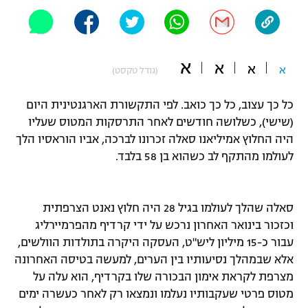
"מחצית בשכונה" – פודקאסט
אופניים
ספורט מוטורי
א
משתתפים וזוכים בפרסים
א
א
א
(גודל טקסט)
כדורמים
כל כך עצוב, כל כך כואב. לפי התקשורת הארגנטינית היום
תקנון משתתפים וזוכים בפרסים
טניס
(שישי), כשלושה חודשים לאחר התרסקות המטוס שעליו
פוטבול אמריקאי NFL
תקנון עבור פעילות אלקטרה
היה החלוץ אמיליאנו סאלה זכרונו לברכה, אביו הוראסיו הלך
לעולמו מהתקף לב כשהוא בן 58 בלבד.
גיימינג E-Sports
בייסבול MLB
תקנון עבור פעילות ספורט 1 – "מרלן"
ספורט אתגרי ואקסטרים
תנאי שימוש
סאלה שהלך לעולמו בגיל 28 היה חלוץ נאנט הצרפתית
וכזכור בינואר האחרון נרכש על ידי קרדיף מהפרמיירליג
אומנויות לחימה
עבור כ-15 מיליון ליש"ט, העסקה היקרה בתולדות הוולשים,
מדיניות פרטיות
גיימינג E-Sports
אלא שבמהלך נסיעותיו בין הערים, למעשה בטיסה האחרונה
מצרפת לקראת אימון הבכורה שלו בקרדיף, הוא עלה על
תקנון פעילות ספורט 1
מטוס פרטי שעקבותיו נעלמו ונמצאו רק לאחר כעשרה ימים