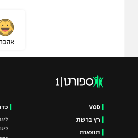
אהבת
VOD
כדו
רץ ברשת
ליגת
ליגה
תוצאות