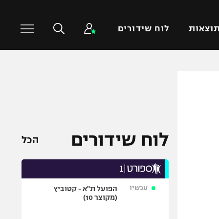
וצאות
לוח שידורים
כדורסל עולמי
ענפים נוספים
NBA
טניס
יורוליג
כדוריד
יורוקאפ
כדורעף
לוח שידורים
הכל
שחייה
ג'ודו
אגרוף
עכשיו
הפועל ת"א - קטוביץ
ספורט אולימפי
(מקוצר 10)
UFC