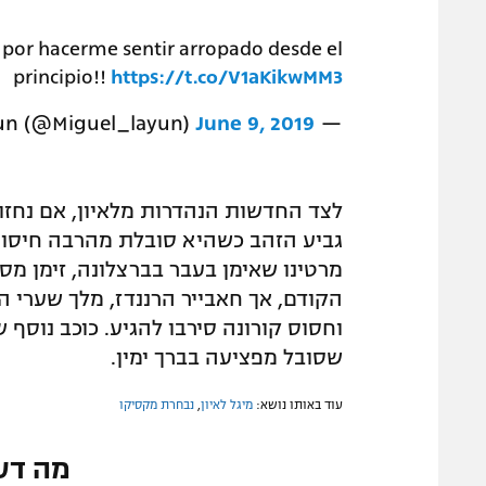
 por hacerme sentir arropado desde el
principio!!
https://t.co/V1aKikwMM3
June 9, 2019
— Miguel Layun (@Miguel_layun)
לצד החדשות הנהדרות מלאיון, אם נחזו
גביע הזהב כשהיא סובלת מהרבה חיסורי
מרטינו שאימן בעבר בברצלונה, זימן מס
הקודם, אך חאבייר הרננדז, מלך שערי ה
וחסוס קורונה סירבו להגיע. כוכב נוסף 
שסובל מפציעה בברך ימין.
עוד באותו נושא:
מיגל לאיון
,
נבחרת מקסיקו
מה דע