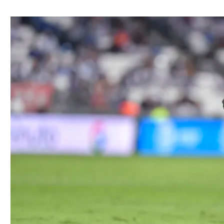
ל אביב
ליגה טורקית
תל אביב
ליגה סינית
חיפה
ליגה ברזילאית
באר שבע
ליגות נוספות
תניה
דה