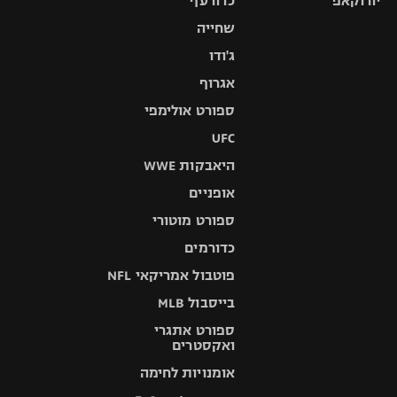
יורוקאפ
כדורעף
שחייה
ג'ודו
אגרוף
ספורט אולימפי
UFC
היאבקות WWE
אופניים
ספורט מוטורי
כדורמים
פוטבול אמריקאי NFL
בייסבול MLB
ספורט אתגרי
ואקסטרים
אומנויות לחימה