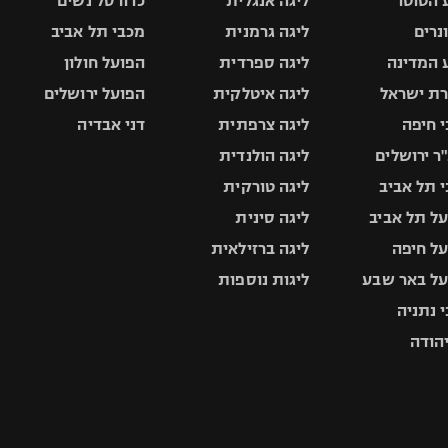
 הטוטו
ליגה אנגלית
כדורסל נשים
ונרים
ליגה גרמנית
מכבי תל אביב
 המדינה
ליגה ספרדית
הפועל חולון
ת ישראל
ליגה איטלקית
הפועל ירושלים
 חיפה
ליגה צרפתית
דני אבדיה
ר ירושלים
ליגה הולנדית
 תל אביב
ליגה טורקית
ל תל אביב
ליגה סינית
ל חיפה
ליגה ברזילאית
ל באר שבע
ליגות נוספות
 נתניה
יהודה