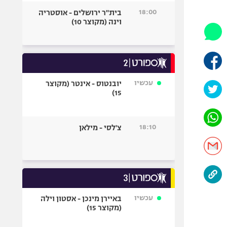
היאבקות WWE
18:00
בית"ר ירושלים - אוסטריה
אופניים
וינה (מקוצר 10)
ספורט מוטורי
כדורמים
פוטבול אמריקאי NFL
בייסבול MLB
עכשיו
יובנטוס - אינטר (מקוצר
15)
ספורט אתגרי
ואקסטרים
אומנויות לחימה
18:10
צ'לסי - מילאן
גיימינג E-Sports
עכשיו
באיירן מינכן - אסטון וילה
(מקוצר 15)