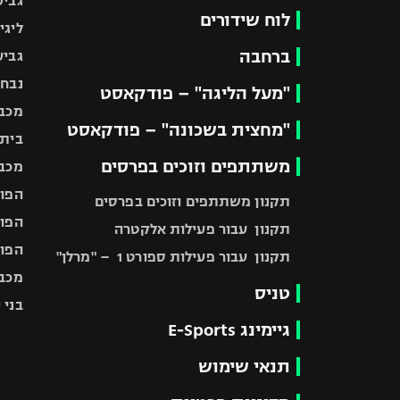
גביע
לוח שידורים
ליגי
ברחבה
גביע
נבחר
"מעל הליגה" – פודקאסט
מכבי
"מחצית בשכונה" – פודקאסט
בית"
משתתפים וזוכים בפרסים
מכבי
הפוע
תקנון משתתפים וזוכים בפרסים
הפוע
תקנון עבור פעילות אלקטרה
הפוע
תקנון עבור פעילות ספורט 1 – "מרלן"
מכבי
טניס
בני 
גיימינג E-Sports
תנאי שימוש