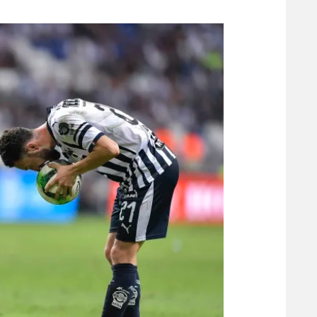
משתתפים וזוכים בפרסים
מכבי ת
הפועל 
תקנון משתתפים וזוכים בפרסים
הפועל 
תקנון עבור פעילות אלקטרה
הפועל 
תקנון עבור פעילות ספורט 1 – "מרלן"
מכבי נ
טניס
בני יהו
גיימינג E-Sports
תנאי שימוש
מדיניות פרטיות
תקנון פעילות ספורט 1
רשיון להקרנה פומבית לבית עסק
הצטרפות לחבילת הערוצים
לוח דרושים – ג'ובנט
תגיות