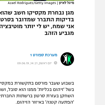
מיגל לאיון
|
Azael Rodriguez/Getty Images
המגזין
מגן נבחרת מקסיקו חשב שהוא 
בדיקות התברר שמדובר בסרטן מ
אני שמח, יש לי יותר מוטיבציה
מגביע הזהב
מערכת ספורט 1
יום ראשון, 14:21, 09.06.19
בשבוע שעבר פורסם בתקשורת במקסיקו 
בשל 'זיהום בכליות' ממנו הוא סובל, וש
השחקן בעזרת סרטון ברשתות החברתיות
'הפתעה קטנה' באיזור הזיהום.