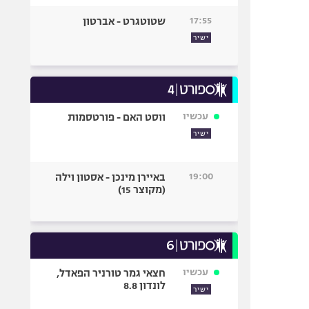
17:55
שטוטגרט - אברטון
ישיר
עכשיו
ווסט האם - פורטסמות
ישיר
19:00
באיירן מינכן - אסטון וילה
(מקוצר 15)
עכשיו
חצאי גמר טורניר הפאדל,
לונדון 8.8
ישיר