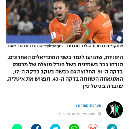
כדורסל נשים
נבחרת ישראל
יורוליג
ליגה ספרדית
טניס
VOD
מכבי תל אביב
מכבי חיפה
יורוקאפ
ליגה איטלקית
כדוריד
הפועל חולון
בית"ר ירושלים
רץ ברשת
ליגה צרפתית
כדורעף
שחקניות נבחרת הולנד חוגגות
|
DAMIEN MEYER/Gettyimages
הפועל ירושלים
מכבי תל אביב
ליגה הולנדית
היפניות, שהגיעו לגמר בשני המונדיאלים האחרונים,
שחייה
תוצאות
דני אבדיה
הפועל תל אביב
הודחו כבר בשמינית בשל פנדל מוצלח של מרטנס
ליגה טורקית
בדקה ה-91. החלוצה גם כבשה בעקב בדקה ה-17,
ג'ודו
הפועל חיפה
לוח שידורים
האסגאווה השוותה בדקה ה-43. תפגוש את איטליה,
ליגה סינית
אגרוף
שגברה 0:2 על סין
הפועל באר שבע
ליגה ברזילאית
ברחבה
ספורט אולימפי
מכבי נתניה
מערכת ספורט 1
ליגות נוספות
UFC
יום שלישי, 20:55, 25.06.19
"מעל הליגה" – פודקאסט
בני יהודה
היאבקות WWE