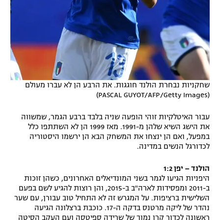
שחקניות נבחרת הולנד חוגגות. את הרבע הן לא עברו מעולם
(PASCAL GUYOT/AFP/Getty Images)
עבור האיטלקיות זוהי הופעה שניה בלבד ברבע הגמר, שמשווה
את הישג השיא שלהן מ-1991. מאז 1999 הן לא השתתפו כלל
במפעל, ואם הן ינצחו את המשחק הבא הן ירשמו היסטוריה
לכדורגל הנשים במדינה.
הולנד – יפן 1:2
היפניות הגיעו לגמר בשני המונדיאלים האחרונים, כשהן זוכות
ב-2011 ומפסידות לארה"ב ב-2015, והן רוצות להגיע לשם בפעם
השלישית ברציפות. על המגרש זה לא התחיל טוב עבורן, עם שער
נהדר של ליקה מרטנס בדקה ה-17. כוכבת ברצלונה הגיעה
ראשונה לכדור קרן נמוך של שרידה ספיטסה ועם העקב הסיטה