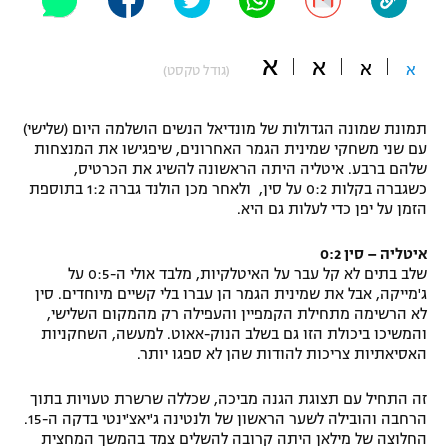
"מחצית בשכונה" – פודקאסט
אופניים
א
א
א
א
(גודל טקסט)
ספורט מוטורי
משתתפים וזוכים בפרסים
תמונת שמונה הגדולות של מונדיאל הנשים הושלמה היום (שלישי)
כדורמים
עם שני משחקי שמינית הגמר האחרונים, שיפגישו את המנצחות
תקנון משתתפים וזוכים בפרסים
טניס
שלהם ברבע. איטליה היתה הראשונה להשיג את הכרטיס,
פוטבול אמריקאי NFL
כשגברה בקלות 0:2 על סין, ולאחר מכן הולנד גברה 1:2 בתוספת
תקנון עבור פעילות אלקטרה
הזמן על יפן כדי לעלות גם היא.
גיימינג E-Sports
בייסבול MLB
תקנון עבור פעילות ספורט 1 – "מרלן"
איטליה – סין 0:2
שלב בתים לא קל עבר על האיטלקיות, מלבד אולי ה-0:5 על
ספורט אתגרי ואקסטרים
ג'מייקה, אבל את שמינית הגמר הן עברו בלי קשיים מיוחדים. סין
תנאי שימוש
לא הרשימה מתחילת הקמפיין והעפילה רק מהמקום השלישי,
אומנויות לחימה
והמשיכו ביכולת הזו גם בשלב הנוק-אאוט. למעשה, השחקניות
האסיאתיות צריכות להודות שהן לא ספגו יותר.
מדיניות פרטיות
גיימינג E-Sports
זה התחיל עם תצוגת הגנה מביכה, שכללה שרשרת טעויות בתוך
הרחבה והובילה לשער הראשון של ולנטינה ג'יאצ'ינטי בדקה ה-15.
תקנון פעילות ספורט 1
החלוצה של מילאן היתה קרובה להשלים צמד בהמשך המחצית