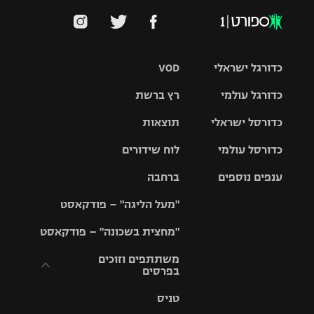
כדורגל ישראלי
VOD
כדורגל עולמי
רץ ברשת
ליגת העל
כדורסל ישראלי
תוצאות
ליגת
ליגה לאומית
האלופות
כדורסל עולמי
לוח שידורים
ליגת ווינר
סל
גביע הטוטו
ענפים נוספים
ברחבה
ליגה
NBA
אירופית
"מעל הליגה" – פודקאסט
ליגה לאומית
ליגיונרים
טניס
יורוליג
ליגה אנגלית
"מחצית בשכונה" – פודקאסט
כדורסל נשים
גביע המדינה
כדוריד
יורוקאפ
ליגה גרמנית
משתתפים וזוכים
בפרסים
מכבי תל
נבחרת
כדורעף
אביב
ישראל
ליגה
טניס
ספרדית
תקנון משתתפים