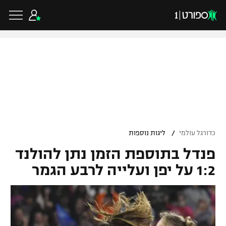
כדורגל ישראלי
ליגת העל
כדורגל עולמי
/
כדורגל עולמי
ליגות נוספות
ליגה לאומית
פנדל בתוספת הזמן נתן להולנד
ליגת האלופות
כדורסל ישראלי
1:2 על יפן ועלייה לרבע הגמר
גביע הטוטו
ליגה אירופית
ליגת ווינר סל
ליגיונרים
כדורסל עולמי
ליגה אנגלית
ליגה לאומית
גביע המדינה
NBA
ליגה גרמנית
ענפים נוספים