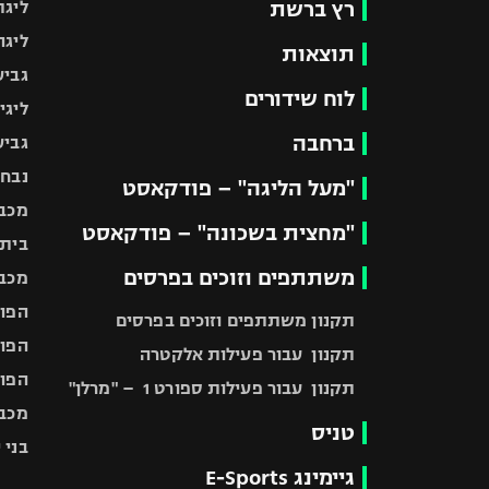
רץ ברשת
ליגת
ליגה
תוצאות
גביע
לוח שידורים
ליגי
ברחבה
גביע
נבחר
"מעל הליגה" – פודקאסט
מכבי
"מחצית בשכונה" – פודקאסט
בית"
משתתפים וזוכים בפרסים
מכבי
הפוע
תקנון משתתפים וזוכים בפרסים
הפוע
תקנון עבור פעילות אלקטרה
הפוע
תקנון עבור פעילות ספורט 1 – "מרלן"
מכבי
טניס
בני 
גיימינג E-Sports