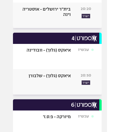
20:20
בית"ר ירושלים - אוסטריה
וינה
ישיר
עכשיו
איאקס (גלוך) - וובודינה
20:50
איאקס (גלוך) - שלבורן
ישיר
עכשיו
מיורקה - פ.ס.ז'