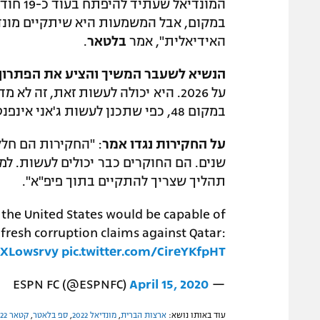
המונדיא
במקום, אבל המשמעות היא שיתקיים מונדיא
האידיאלית", אמר
בלטאר
.
הנשיא לשעבר המשיך והציע את הפתרון 
במקום 48, כפי שתכנן לעשות ג'אני אינפנטינו".
על החקירות נגדו אמר
: "החקירות הם חלק
שנים. הם החוקרים כבר יכולים לעשות. למ
תהליך שצריך להתקיים בתוך פיפ"א".
 the United States would be capable of
fresh corruption claims against Qatar:
FcXLowsrvy
pic.twitter.com/CireYKfpHT
April 15, 2020
— ESPN FC (@ESPNFC)
עוד באותו נושא:
ארצות הברית
,
מונדיאל 2022
,
ספ בלאטר
,
קטאר 2022