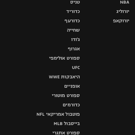
NBA
טניס
יורוליג
כדוריד
יורוקאפ
כדורעף
שחייה
ג'ודו
אגרוף
ספורט אולימפי
UFC
היאבקות WWE
אופניים
ספורט מוטורי
כדורמים
פוטבול אמריקאי NFL
בייסבול MLB
ספורט אתגרי