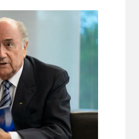
משתתפים וזוכים בפרסים
מכבי ת
הפועל 
תקנון משתתפים וזוכים בפרסים
הפועל 
תקנון עבור פעילות אלקטרה
הפועל 
תקנון עבור פעילות ספורט 1 – "מרלן"
מכבי נ
טניס
בני יהו
גיימינג E-Sports
תנאי שימוש
מדיניות פרטיות
תקנון פעילות ספורט 1
רשיון להקרנה פומבית לבית עסק
הצטרפות לחבילת הערוצים
לוח דרושים – ג'ובנט
תגיות