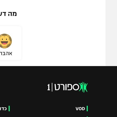
מה דע
אהבת
VOD
כדו