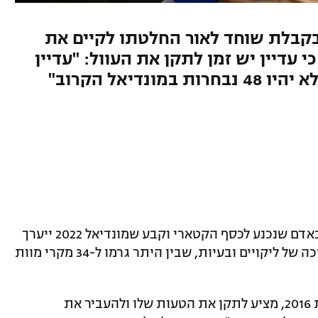
קבלת שוחד לאור החלטתו לקיים את
 עדיין יש זמן לתקן את העוול: "עדיין
דיאל הקרוב"
נשיא פיפ"א לשעבר ספ בלאטר ייזכר לעד כאדם שנכנע לכסף הקטארי וקבע שמונדיאל 2022 ייערך
בקטאר לראשונה בחורף, למרות שורה ארוכה של ליקויים ובעיות, שבין היתר גרמו ל-34 מקרי מוות
וכעת, השוויצרי שלא נמצא בתפקיד משנת 2016, מציע לתקן את הטעות שלו ולהעביר את