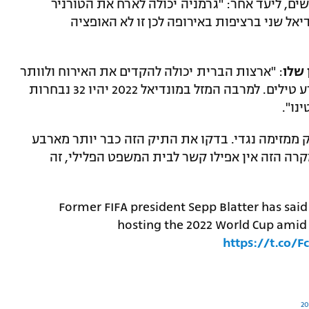
ל שעתיד להיפתח בעוד כ-19 חודשים, ליעד אחר: "גרמניה יכולה לארח את הטורניר
ל שני ברציפות באירופה לכן זו לא האופציה
שלו
: "ארצות הברית יכולה להקדים את האירוח ולוותר
על 2026. היא יכולה לעשות זאת, זה לא מדע טילים. למרבה המזל במונדיאל 2022 יהיו 32 נבחרות
 ממזימה נגדי. בדקו את התיק הזה כבר יותר מארבע
קרה הזה אין אפילו קשר לבית המשפט הפלילי, זה
Former FIFA president Sepp Blatter has said
hosting the 2022 World Cup amid 
https://t.co/