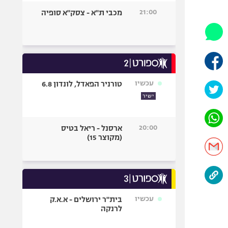
היאבקות WWE
21:00
מכבי ת"א - צסק"א סופיה
אופניים
ספורט מוטורי
כדורמים
פוטבול אמריקאי NFL
בייסבול MLB
עכשיו
טורניר הפאדל, לונדון 6.8
ספורט אתגרי
ישיר
ואקסטרים
אומנויות לחימה
20:00
ארסנל - ריאל בטיס
גיימינג E-Sports
(מקוצר 15)
עכשיו
בית"ר ירושלים - א.א.ק
לרנקה