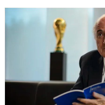
ל אביב
ליגה טורקית
תל אביב
ליגה סינית
חיפה
ליגה ברזילאית
באר שבע
ליגות נוספות
תניה
דה