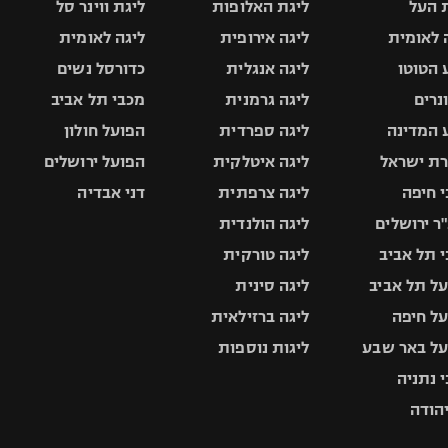
 העל
ליגת האלופות
ליגת ווינר סל
 לאומית
ליגה אירופית
ליגה לאומית
 הטוטו
ליגה אנגלית
כדורסל נשים
ונרים
ליגה גרמנית
מכבי תל אביב
 המדינה
ליגה ספרדית
הפועל חולון
ת ישראל
ליגה איטלקית
הפועל ירושלים
 חיפה
ליגה צרפתית
דני אבדיה
ר ירושלים
ליגה הולנדית
 תל אביב
ליגה טורקית
ל תל אביב
ליגה סינית
ל חיפה
ליגה ברזילאית
ל באר שבע
ליגות נוספות
 נתניה
יהודה