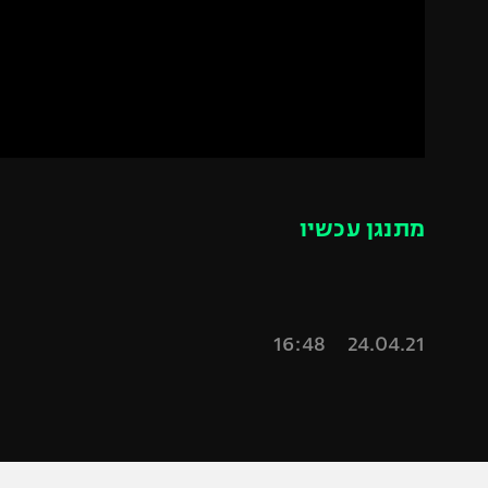
הפועל 
תקנון משתתפים וזוכים בפרסים
הפועל 
תקנון עבור פעילות אלקטרה
הפועל 
תקנון עבור פעילות ספורט 1 – "מרלן"
מכבי נ
טניס
בני יהו
גיימינג E-Sports
מתנגן עכשיו
תנאי שימוש
מדיניות פרטיות
תקנון פעילות ספורט 1
24.04.21 16:48
רשיון להקרנה פומבית לבית עסק
הצטרפות לחבילת הערוצים
לוח דרושים – ג'ובנט
תגיות
המגזין