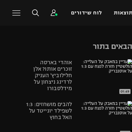
וצאות
לוח שידורים
כדורסל עולמי
ענפים נוספים
באים בתור
NBA
טניס
אוהדי בארסה
יורוליג
כדוריד
זוכרים אותו? אלן
יורוקאפ
כדורעף
חלילוביץ' העניק
לרדינג ניצחון על
שחייה
מידלסבורו
ג'ודו
01:49
אגרוף
להבים מושחזים: 1:3
ספורט אולימפי
לשפילד יונייטד על
האל בחוץ
UFC
היאבקות WWE