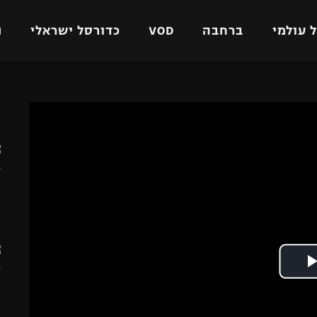
 עולמי
ברחבה
VOD
כדורסל ישראלי
ת
ל ישראלי
כדורגל עולמי
כדורסל ישראלי
ה
על
ליגת האלופות
ליגת ווינר סל
אומית
ליגה אירופית
ליגה לאומית
וטו
ליגה אנגלית
כדורסל נשים
ים
ליגה גרמנית
מכבי תל אביב
מדינה
ליגה ספרדית
הפועל חולון
ישראל
ליגה איטלקית
הפועל ירושלים
יפה
ליגה צרפתית
דני אבדיה
רושלים
ליגה הולנדית
ל אביב
ליגה טורקית