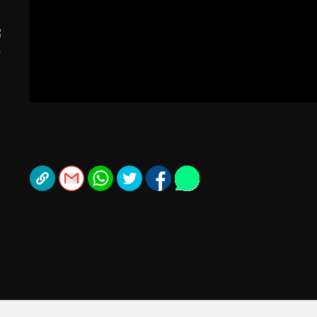
תל אביב
ליגה סינית
חיפה
ליגה ברזילאית
באר שבע
ליגות נוספות
תניה
דה