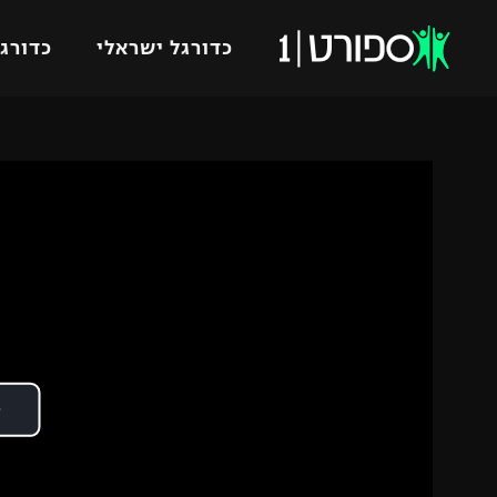
כדורגל ישראלי
כדורגל
VOD
כדורג
רץ ברשת
ליגת ה
ליגה ל
תוצאות
גביע הט
לוח שידורים
ליגיונר
ברחבה
גביע ה
נבחרת 
"מעל הליגה" – פודקאסט
מכבי ח
"מחצית בשכונה" – פודקאסט
בית"ר י
משתתפים וזוכים בפרסים
מכבי ת