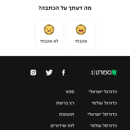
מה דעתך על הכתבה?
רשיון להקרנה פומבית לבית עסק
הצטרפות לחבילת הערוצים
לוח דרושים – ג'ובנט
אהבתי
לא אהבתי
תגיות
המגזין
כדורגל ישראלי
VOD
כדורגל עולמי
רץ ברשת
ליגת העל
כדורסל ישראלי
תוצאות
ליגת
ליגה לאומית
האלופות
כדורסל עולמי
לוח שידורים
ליגת ווינר