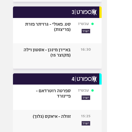
עכשיו
סט. פאולי - גרויתר פורת
(פריצות)
ישיר
16:30
באיירן מינכן - אסטון וילה
(מקוצר 15)
עכשיו
ספרטה רוטרדאם -
פיינורד
ישיר
15:25
זוולה - איאקס (גלוך)
ישיר