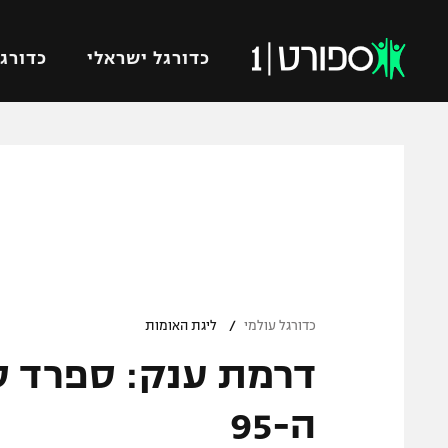
כדורגל ישראלי
כדורגל
VOD
כדורג
רץ ברשת
ליגת ה
ליגה ל
תוצאות
גביע הט
לוח שידורים
ליגיונר
ברחבה
/
גביע ה
כדורגל עולמי
ליגת האומות
נבחרת 
"מעל הליגה" – פודקאסט
מכבי ח
"מחצית בשכונה" – פודקאסט
ה-95
בית"ר י