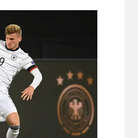
משתתפים וזוכים בפרסים
מכבי ת
הפועל 
תקנון משתתפים וזוכים בפרסים
הפועל 
תקנון עבור פעילות אלקטרה
הפועל 
תקנון עבור פעילות ספורט 1 – "מרלן"
מכבי נ
טניס
בני יהו
גיימינג E-Sports
תנאי שימוש
מדיניות פרטיות
תקנון פעילות ספורט 1
רשיון להקרנה פומבית לבית עסק
הצטרפות לחבילת הערוצים
לוח דרושים – ג'ובנט
תגיות