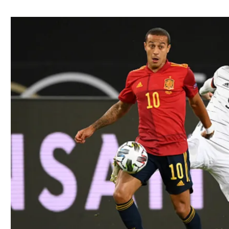
ל אביב
ליגה טורקית
תל אביב
ליגה סינית
חיפה
ליגה ברזילאית
באר שבע
ליגות נוספות
תניה
דה