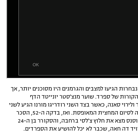
רות הגיעו למצבים והגרמנים היו מסוכנים יותר, אך
הקורות של ספרד. שוער מנצ'סטר יונייטד הדף
ולירוי סאנה, כאשר בצד השני רודריגו מורנו הגיע לשני
מצבים טובים, אך פספס בגדול, עד לשריקה לסיום המחצית המאופסת. ואז, בדקה ה-52, הסכר
נפרץ וטימו ורנר העלה את גרמניה ל-0:1. גוסנס מצא את חלוץ צ'לסי ברחבה, והסקורר בן ה-24
יד דה חאה, שכבר לא יכל להושיע את הספרדים.