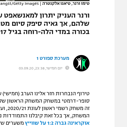
טימו ורנר, טיאגו אלקנטרה
|
Hangst/Getty Images
המגזין
ורנר העניק יתרון למאנשאפט עם
שלהם, אך גאיה סיפק סיום מטור
בכורה במדי הלה-רוחה בגיל 17 בלבד, אוקראינה ניצחה 1:2 את שווייץ
מערכת ספורט 1
יום חמישי, 23:38, 03.09.20
זה משח
המשחק, אך בכל זאת קיבלנו התמודדות נה
אוקראינה גברה 1:2 על שווייץ
משערים של א