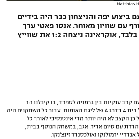
Matthias 
 ביצוע יפה והניצחון כבר היה בידיים
ף עם שוויון מאוחר. אנסו פאטי ערך
טירוף הנבחרות חזר אלינו הערב (חמישי) עם קרב ענקיות בין גרמניה לספרד, בו קיבלנו 1:1
סופר-דרמטי במשחק המשחק הראשון של בית 4 בדרג A של ליגת האומות. עבור כל השחקנים היה
ק רשמי ראשון לעונת 2020/21, ועל כן הקצב לא היה יותר מדי אינטנסיבי לאורך כל
דרת עם סיום אדיר. אגב, במשחק הנוסף בבית,
נדריי ירמולנקו ואולכסנדר זינצ'נקו.