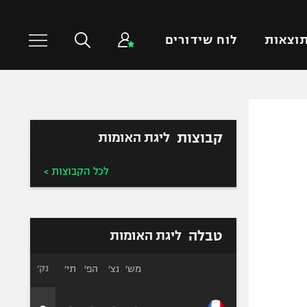
וצאות
לוח שידורים
כדורסל עולמי
ענפים נוספים
קבוצות
ליגת האומות
NBA
טניס
יורוליג
כדוריד
לכל הקבוצות >
יורוקאפ
כדורעף
שחייה
ג'ודו
טבלה
ליגת האומות
אגרוף
ספורט אולימפי
מש׳
נצ׳
הפ׳
תי׳
נק׳
UFC