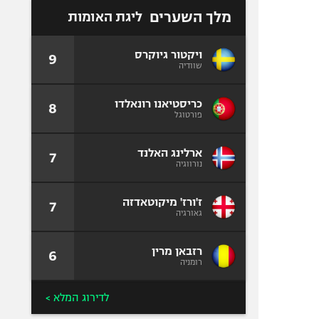
מלך השערים
ליגת האומות
ויקטור גיוקרס
9
שוודיה
כריסטיאנו רונאלדו
8
פורטוגל
ארלינג האלנד
7
נורווגיה
ז'ורז' מיקוטאדזה
7
גאורגיה
רזבאן מרין
6
רומניה
לדירוג המלא >