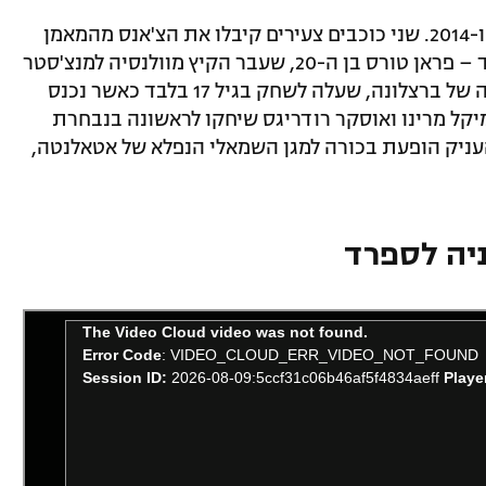
ובחזרה לקרב בין אלופות העולם של 2010 ו-2014. שני כוכבים צעירים קיבלו את הצ'אנס מהמאמן
לואיס אנריקה וערכו הופעת בכורה בספרד – פראן טורס בן ה-20, שעבר הקיץ מוולנסיה למנצ'סטר
סיטי ופתח בהרכב, וגם אנסו פאטי, שחקנה של ברצלונה, שעלה לשחק בגיל 17 בלבד כאשר נכנס
קל מרינו ואוסקר רודריגס שיחקו לראשונה בנבחרת
העניק הופעת בכורה למגן השמאלי הנפלא של אטאלנטה,