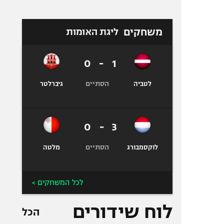
משחקים
ליגת האומות
0
-
1
הסתיים
לטביה
גיברלטר
0
-
3
הסתיים
לוקסמבורג
מלטה
לכל המשחקים >
לוח שידורים
הכל