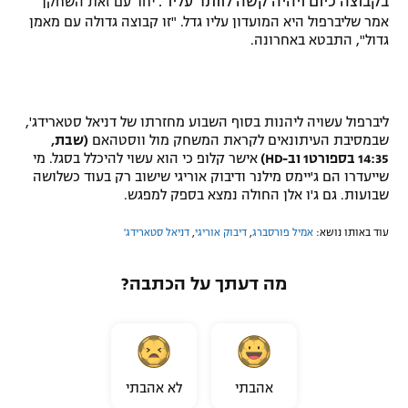
בקבוצה כיום ויהיה קשה לוותר עליו".
יחד עם זאת השחקן
אמר שליברפול היא המועדון עליו גדל. "זו קבוצה גדולה עם מאמן
גדול", התבטא באחרונה.
ליברפול עשויה ליהנות בסוף השבוע מחזרתו של דניאל סטארידג',
שבמסיבת העיתונאים לקראת המשחק מול ווסטהאם
(שבת,
14:35 בספורט1 וב-HD)
אישר קלופ כי הוא עשוי להיכלל בסגל. מי
שייעדרו הם ג'יימס מילנר ודיבוק אוריגי שישוב רק בעוד כשלושה
שבועות. גם ג'ו אלן החולה נמצא בספק למפגש.
עוד באותו נושא:
אמיל פורסברג
,
דיבוק אוריגי
,
דניאל סטארידג'
מה דעתך על הכתבה?
אהבתי
לא אהבתי