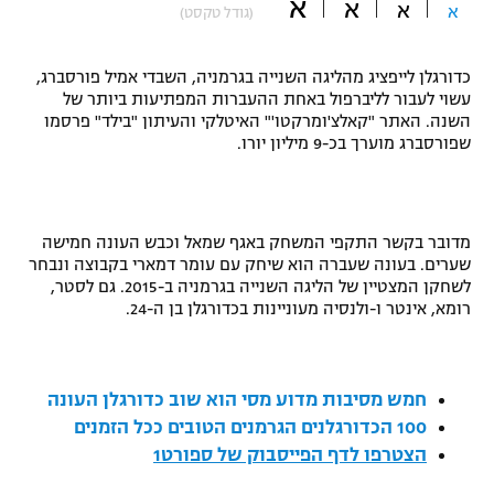
א
א
א
א
(גודל טקסט)
"מחצית בשכונה" – פודקאסט
אופניים
כדורגלן לייפציג מהליגה השנייה בגרמניה, השבדי אמיל פורסברג,
ספורט מוטורי
עשוי לעבור לליברפול באחת ההעברות המפתיעות ביותר של
משתתפים וזוכים בפרסים
השנה. האתר "קאלצ'ומרקטו'" האיטלקי והעיתון "בילד" פרסמו
שפורסברג מוערך בכ-9 מיליון יורו.
כדורמים
תקנון משתתפים וזוכים בפרסים
טניס
פוטבול אמריקאי NFL
תקנון עבור פעילות אלקטרה
מדובר בקשר התקפי המשחק באגף שמאל וכבש העונה חמישה
גיימינג E-Sports
בייסבול MLB
שערים. בעונה שעברה הוא שיחק עם עומר דמארי בקבוצה ונבחר
תקנון עבור פעילות ספורט 1 – "מרלן"
לשחקן המצטיין של הליגה השנייה בגרמניה ב-2015. גם לסטר,
רומא, אינטר ו-ולנסיה מעוניינות בכדורגלן בן ה-24.
ספורט אתגרי ואקסטרים
תנאי שימוש
אומנויות לחימה
חמש מסיבות מדוע מסי הוא שוב כדורגלן העונה
מדיניות פרטיות
גיימינג E-Sports
100 הכדורגלנים הגרמנים הטובים ככל הזמנים
הצטרפו לדף הפייסבוק של ספורט1
תקנון פעילות ספורט 1