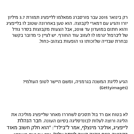
רשיון להקרנה פומבית לבית עסק
רק בינואר 2015 עבר פורסברג ממאלמו ללייפציג תמורת 3.7 מיליון
הצטרפות לחבילת הערוצים
יורו והגיע עם דמארי לקבוצה. הוא טען באחרונה שטוב לו בלייפציג
והוא חתום במועדון עד 2018, אבל הצעות מקבוצות בסדר גודל
של ליברפול יגרמו לו לעזוב עוד החורף. יש לציין כי מדובר בקשר
לוח דרושים – ג'ובנט
נבחרת שבדיה שלזכותו 13 הופעות בצהוב-כחול.
תגיות
המגזין
הגיע לליגת המשנה בגרמניה, ומשם היישר לטופ העולמי?
(Gettyimages)
לא בטוח אם רד בול תסכים לשחררו מאחר שלייפציג מוליכה את
חבר הנהלת
הליגה ורוצה לעלות לבונדסליגה בסיום העונה.
לייפציג, אוליבר מינצלף, אמר ל"בילד": "הוא חלק חשוב מאוד