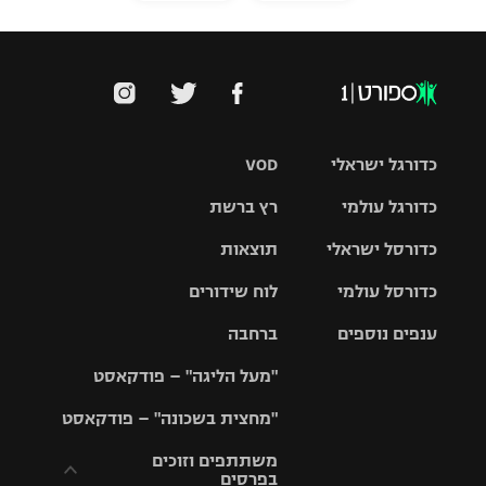
כדורגל ישראלי
VOD
כדורגל עולמי
רץ ברשת
ליגת העל
כדורסל ישראלי
תוצאות
ליגת
ליגה לאומית
האלופות
כדורסל עולמי
לוח שידורים
ליגת ווינר
סל
גביע הטוטו
ענפים נוספים
ברחבה
ליגה
NBA
אירופית
"מעל הליגה" – פודקאסט
ליגה לאומית
ליגיונרים
טניס
יורוליג
ליגה אנגלית
"מחצית בשכונה" – פודקאסט
כדורסל נשים
גביע המדינה
כדוריד
יורוקאפ
ליגה גרמנית
משתתפים וזוכים
בפרסים
מכבי תל
נבחרת