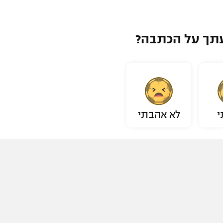
תך על הכתבה?
י
לא אהבתי