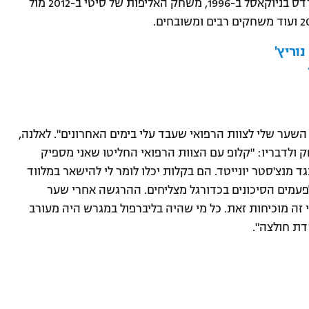
שמו ברשימה מכובדת לצד ה-3:4 של המיירטירדס בניוקאסל ב-1996, משחק האליפות של סיטי ב-2012 מול
ת השער שלי לצוות הרפואי שעבד עלי בימים האחרונים". לאלנה,
 ולדבריו: "קלופ עם הצוות הרפואי החליטו שאני מספיק
מנצ'סטר יונייטד. הם בקלות יכלו לומר לי להישאר במלווד
 לפעמים הסיכונים בכדורגל מצליחים. ההרגשה אחרי שער
 זה מוכיחות זאת. כל מי שהיה בליברפול במגרש היה מעורב
דת חולצה".