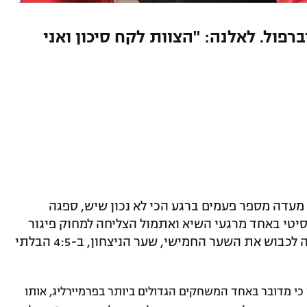
ים אחרי ה-4:5 של ליברפול. לאלנה: "הצוות לקח סיכון ואני
מעדה מספר פעמים ברגע הכי לא נכון שיש, ספגה
סיטי באחד מרגעי השיא ואתמול הצליחה למחוק פיגור
3:1, לספוג בדקה ה-90 את ה-4:4 והספיקה לכבוש את השער החמישי, שער הניצחון, ב-4:5 הבלתי
י מדובר באחד המשחקים הגדולים ביותר בפרמיירליג, אותו