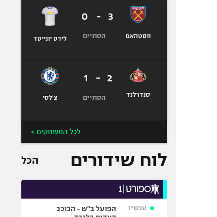
0
-
3
הסתיים
ווסטהאם
לידס יונייטד
1
-
2
סנדרלנד
הסתיים
צ'לסי
לכל המשחקים >
לוח שידורים
הכל
עכשיו
הפועל ב"ש - הכוכב