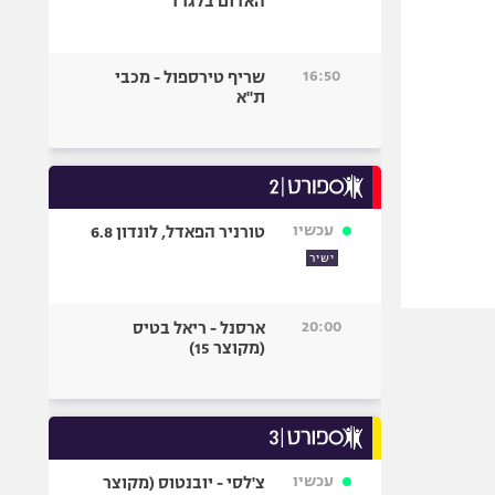
האדום בלגרד
16:50
שריף טירספול - מכבי
ת"א
עכשיו
טורניר הפאדל, לונדון 6.8
ישיר
20:00
ארסנל - ריאל בטיס
(מקוצר 15)
עכשיו
צ'לסי - יובנטוס (מקוצר