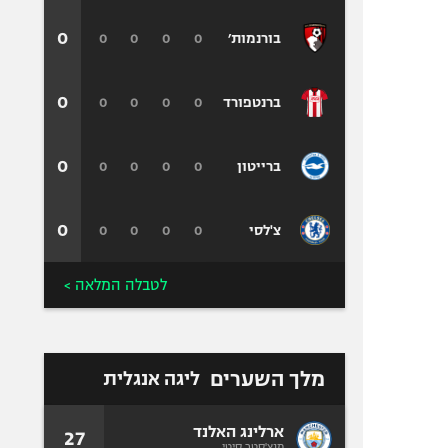
0
0
0
0
0
בורנמות׳
0
0
0
0
0
ברנטפורד
0
0
0
0
0
ברייטון
0
0
0
0
0
צ'לסי
לטבלה המלאה >
מלך השערים
ליגה אנגלית
ארלינג האלנד
27
מנצ'סטר סיטי