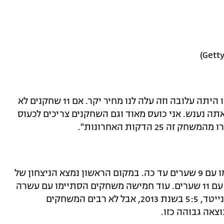
אמר בסיום: "ההגנה שלנו היתה עלובה וזה עלה לנו מחיר יקר. אם 11 שחקנים לא
אתה נענש. אני כועס מאוד וגם השחקנים צריכים לכעוס
14 משחקים בתולדות הפרמיירליג הסתיימו עם 9 שערים עד כה. במקום הראשון נמצא הניצחון של
פורטסמות על רדינג ב-2007 בתוצאה 4:7 עם 11 שערים. עוד חמישה משחקים הסתיימו עם עשרה
שערים ובהם ווסט ברומיץ' נגד מנצ'סטר יונייטד, 5:5 בשנת 2013, אבל לא רבים המשחקים
צאה גבוהה כזו.