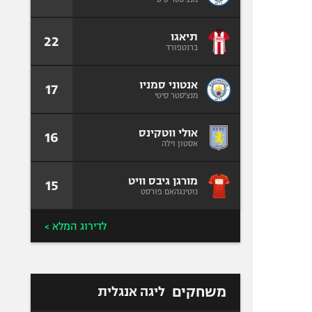
תיאגו
22
ברנטפורד
אנטוני סמניו
17
מנצ'סטר סיטי
אולי ווטקינס
16
אסטון וילה
מורגן גיבס וויט
15
נוטינגהאם פורסט
לדירוג המלא >
משחקים
ליגה אנגלית