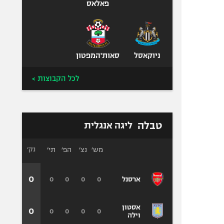
פאלאס
ניוקאסל
סאות'המפטון
לכל הקבוצות >
טבלה
ליגה אנגלית
מש׳
נצ׳
הפ׳
תי׳
נק׳
0
0
0
0
0
ארסנל
אסטון
0
0
0
0
0
וילה