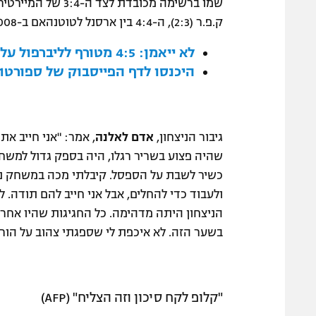
ק.פ.ר (2:3), ה-4:4 בין ארסנל לטוטנהאם ב-2008 ועוד משחקים רבים ומשובחים.
לא ייאמן: 4:5 מטורף לליברפול על נוריץ'
היכנסו לדף הפייסבוק של ספורט1
גיבור הניצחון,
אדם לאלנה
, אמר: "אני חייב א
שהיה פצוע בשריר רגלו, היה בספק גדול למשחק
כשיר לשבת על הספסל. קיבלתי מכה במשחק נגד 
ולעבוד כדי להחלים, אבל אני חייב להם תודה.
הניצחון היתה מדהימה. כל החגיגות שהיו אחרי
בשער הזה. לא איכפת לי שספגתי צהוב על הור
"קלופ לקח סיכון וזה הצליח" (AFP)