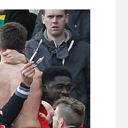
משתתפים וזוכים בפרסים
מכבי ת
הפועל 
תקנון משתתפים וזוכים בפרסים
הפועל 
תקנון עבור פעילות אלקטרה
הפועל 
תקנון עבור פעילות ספורט 1 – "מרלן"
מכבי נ
טניס
בני יהו
גיימינג E-Sports
תנאי שימוש
מדיניות פרטיות
תקנון פעילות ספורט 1
רשיון להקרנה פומבית לבית עסק
הצטרפות לחבילת הערוצים
לוח דרושים – ג'ובנט
תגיות