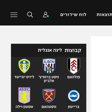
וצאות
לוח שידורים
כדורסל עולמי
ענפים נוספים
קבוצות
ליגה אנגלית
NBA
טניס
יורוליג
כדוריד
יורוקאפ
כדורעף
שחייה
פולהאם
ווסט ברומיץ'
לידס יונייטד
אלביון
ג'ודו
אגרוף
ספורט אולימפי
UFC
ברייטון
ווסטהאם
אסטון וילה