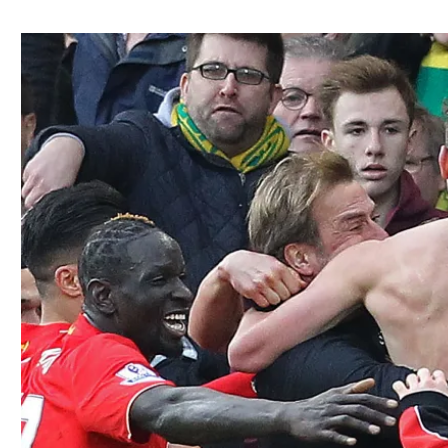
ל אביב
ליגה טורקית
תל אביב
ליגה סינית
חיפה
ליגה ברזילאית
באר שבע
ליגות נוספות
תניה
דה