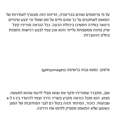
רשיון להקרנה פומבית לבית עסק
על פי פרסומים שונים בבריטניה, הדיווח הזה מצטרף לאמירות של
הצטרפות לחבילת הערוצים
המאמן לשחקנים על כך שהם חיים על זמן שאול וכי יבצע שינויים
בינואר במידה וימשיכו ביכולת הרעה. ככל הנראה מוריניו קיבל
שיק פתוח ממשפחת גלייזר והוא אכן צפוי לבצע רכישות נוספות
לוח דרושים – ג'ובנט
בחלון ההעברות.
תגיות
המגזין
איסקו. נמצא גבוה ברשימה (
gettyimages
)
אגב, מתברר שמוריניו תקף את שואו מבלי לדעת שהוא למעשה
פצוע. הוא סובל כנראה מקרע בשריר הירך וצפוי להיעדר בין 3 ל-4
שבועות. כזכור, המיוחד תהה בקול רם לגבי המחיובות של המגן
כשטען שלא התאמץ מספיק ללחוץ את היריבה.