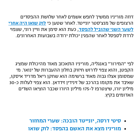
"מחצית בשכונה" – פודקאסט
אופניים
ז'וזה מוריניו ממשיך לחפש אשמים לאחר שלושת ההפסדים
הרצופים של מנצ'סטר יונייטד. לאחר שטען כי
לוק שואו היה אחרי
ספורט מוטורי
משתתפים וזוכים בפרסים
לשער השני שהוביל להפסד
, כעת הוא סימן את וויין רוני, שצפוי
לרדת לספסל לאחר שהפגין יכולת ירודה בשבועות האחרונים.
כדורמים
תקנון משתתפים וזוכים בפרסים
טניס
פוטבול אמריקאי NFL
תקנון עבור פעילות אלקטרה
לפי "המירור" באנגליה, מוריניו התאכזב מאוד מהיכולת שמציג
הקפטן, והוא צפוי לדרוש חיזוק בחלון ההעברות של ינואר. מי
גיימינג E-Sports
בייסבול MLB
שמסומן אצלו גבוה מאוד ברשימה הוא שחקן ריאל מדריד איסקו,
תקנון עבור פעילות ספורט 1 – "מרלן"
שאיבד את מקומו בהרכב של זינידין זידדאן. הוא צפוי לעלות כ-30
ספורט אתגרי ואקסטרים
מיליון יורו, שיצטרפו ל-175 מיליון היורו שכבר הוציאו השדים
תנאי שימוש
האדומים בקיץ.
אומנויות לחימה
מדיניות פרטיות
גיימינג E-Sports
סיטי דרסה, יונייטד הובכה: שערי המחזור
מוריניו מצא את האשם בהפסד: לוק שואו
תקנון פעילות ספורט 1