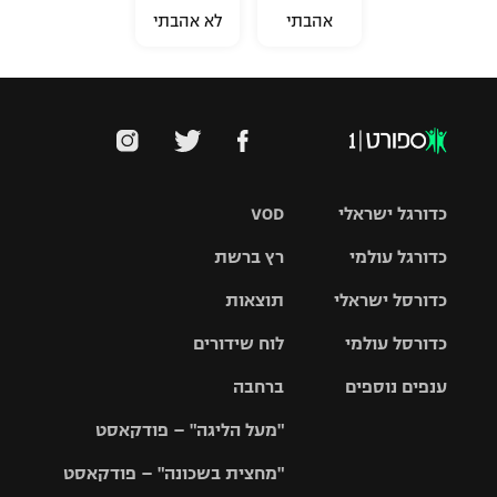
אהבתי
לא אהבתי
כדורגל ישראלי
VOD
כדורגל עולמי
רץ ברשת
ליגת העל
כדורסל ישראלי
תוצאות
ליגת
ליגה לאומית
האלופות
כדורסל עולמי
לוח שידורים
ליגת ווינר
סל
גביע הטוטו
ענפים נוספים
ברחבה
ליגה
NBA
אירופית
"מעל הליגה" – פודקאסט
ליגה לאומית
ליגיונרים
טניס
יורוליג
ליגה אנגלית
"מחצית בשכונה" – פודקאסט
כדורסל נשים
גביע המדינה