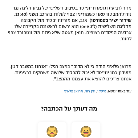
מחר (רביעי) תתארח יונייטד בסיבוב השלישי של גביע הליגה נגד
נורת'המפטון טאון כשמוריניו צפוי לעלות בהרכב משני (
21:40,
שידור ישיר בספורט1
). אגב, אם מוריניו יפסיד מול הקבוצה
מהליגה השלישית (ליג
one
) הוא ירשום לראשונה בקריירה שלו
ארבעה הפסדים רצופים. חואן מאטה שלא פתח מול ווטפורד צפוי
לחזור.
מרואן פלאיני הודה כי לא מדובר במצב רגיל: "אנחנו במשבר קטן.
מועדון כמו יונייטד לא יכול להפסיד שלושה משחקים ברציפות.
אנחנו צריכים להוציא את עצמנו מהמצב".
עוד באותו נושא:
איסקו
,
ווין רוני
,
מרואן פלאיני
מה דעתך על הכתבה?