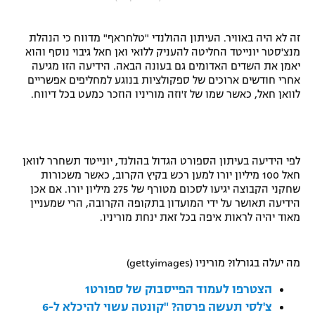
"מחצית בשכונה" – פודקאסט
אופניים
זה לא היה באוויר. העיתון ההולנדי "טלחראף" מדווח כי הנהלת
מנצ'סטר יונייטד החליטה להעניק ללואי ואן חאל גיבוי נוסף והוא
ספורט מוטורי
משתתפים וזוכים בפרסים
יאמן את השדים האדומים גם בעונה הבאה. הידיעה הזו מגיעה
אחרי חודשים ארוכים של ספקולציות בנוגע למחליפים אפשריים
לוואן חאל, כאשר שמו של ז'וזה מוריניו הוזכר כמעט בכל דיווח.
כדורמים
תקנון משתתפים וזוכים בפרסים
טניס
פוטבול אמריקאי NFL
תקנון עבור פעילות אלקטרה
גיימינג E-Sports
לפי הידיעה בעיתון הספורט הגדול בהולנד, יונייטד תשחרר לוואן
בייסבול MLB
תקנון עבור פעילות ספורט 1 – "מרלן"
חאל 100 מיליון יורו למען רכש בקיץ הקרוב, כאשר משכורות
שחקני הקבוצה יגיעו לסכום מטורף של 275 מיליון יורו. אם אכן
ספורט אתגרי ואקסטרים
הידיעה תאושר על ידי המועדון בתקופה הקרובה, הרי שמעניין
תנאי שימוש
מאוד יהיה לראות איפה בכל זאת ינחת מוריניו.
אומנויות לחימה
מדיניות פרטיות
מה יעלה בגורלו? מוריניו (gettyimages)
גיימינג E-Sports
הצטרפו לעמוד הפייסבוק של ספורט1
תקנון פעילות ספורט 1
צ'לסי תעשה פרסה? "קונטה עשוי להיכלא ל-6