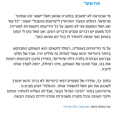
חודשים"
רשיון להקרנה פומבית לבית עסק
מי שכנראה לא יתאכזב במקרה שוואן חאל יישאר זהו אנתוני
הצטרפות לחבילת הערוצים
מרסיאל. החלוץ הצעיר התראיין ל"פראנס פוטבול" ואמר: "כל עוד
ואן חאל המאמן אני לא חושב על כל הידיעות הקשורות למוריניו.
לוח דרושים – ג'ובנט
לכל מאמן יש דברים טובים ודברים רעים. ואן חאל נתן לי המון
בטחון ואני אנסה להחזיר לו בכל יום שהוא כאן".
תגיות
על פי הדיווחים באנגליה, רומלו לוקאקו הוא השחקן המבוקש
ביותר ביונייטד והוא עשוי לעלות 70 מיליון יורו. אביו של חלוץ
המגזין
אברטון ונבחרת בלגיה גילה שיונייטד, באיירן מינכן ויובנטוס רוצות
את בנו, אבל סוכנו של השחקן, מינו ראיולה, ינסה לשדך אותו
ליובה.
בתוך כך, עתידו של ממפיס דפאי ביונייטד לא ברור והוא יצטרך
לשכנע את ואן חאל להשאיר אותו. ההולנדי הגיע מפ.ס.וו
איינדהובן בתור "הדבר הגדול הבא", אבל לא הצליח להותיר חותם
חיובי העונה ובכל מקרה משכורתו צפויה לרדת בעונה הבאה.
עוד באותו נושא:
ואן חאל
,
ז'וזה מוריניו