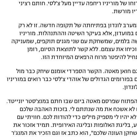
ו של מוריניו ריחפה עדיין מעל צ'לסי. חותם רציני
ו מורשת.
רב לונדון בפתיחתה של תקופה חדשה. זו לא רק
במועדון, אלא בעיקר השיטה וההתנהלות. מוריניו
שה בלמים, שמשחקת עם שני מגנים תוקפים, שמעניקה
כיחו את עצמם. ללא קשר לתוצאת הסיום, רומן
חיל להיפטר מרוח הרפאים המיוחדת הזו.
 גם חואן מאטה. הקשר הספרדי אומנם שיחק כבר מול
פורומים הגדולים של אוהדי צ'לסי כבר רואים במוריניו
נדון.
הפתוח שפרסם מאטה ביום שבו חתם במנצ'סטר יונייטד.
ם לא אשכח את מה שנתתם לי. בזכות האהבה שלכם
 יהיו לי מספיק מילים כדי להודות לכם. חוויתי עם
ע, בליגת האלופות ובליגה האירופית. תמיד אזכור את
קן העונה שלכם", הוא כתב אז וגם הזכיר את המנג'ר