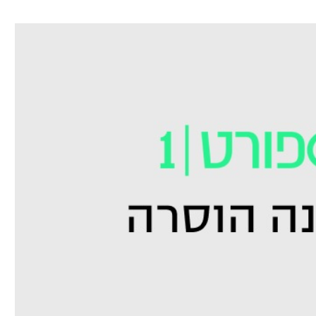
ל אביב
ליגה טורקית
תל אביב
ליגה סינית
חיפה
ליגה ברזילאית
באר שבע
ליגות נוספות
תניה
דה