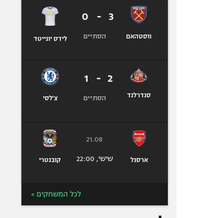
0
-
3
הסתיים
ווסטהאם
לידס יונייטד
1
-
2
סנדרלנד
הסתיים
צ'לסי
21.08
שישי, 22:00
ארסנל
קובנטרי
לכל המשחקים >