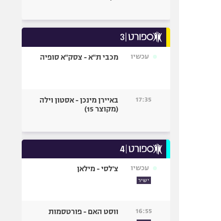
עכשיו
מכבי ת"א - צסק"א סופיה
17:35
באיירן מינכן - אסטון וילה
(מקוצר 15)
עכשיו
צ'לסי - מילאן
ישיר
16:55
ווסט האם - פורטסמות