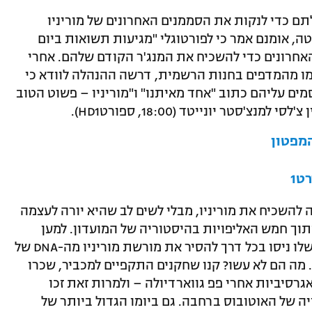
תם כדי לנקות את הסממנים האחרונים של מוריניו
נטה, אומנם אמר כי לפורטוגלי "מגיעות תשואות ביום
האחרונים כדי להשכיח את המנג'ר הקודם שלהם. אחרי
ו מהמדפים בחנות הרשמית, דרשה ההנהלה לוודא כי
ים עליהם כתוב "אחד מאיתנו" ו"מוריניו – פשוט הטוב
סטר יונייטד (18:00, ספורטHD1).
מפטון
ט1
להשכיח את מוריניו, מבלי לשים לב שהיא יורה לעצמה
ך חמש האליפויות בהיסטוריה של המועדון. למען
האמת, רומן אברמוביץ' ויועצי האחיתופל שלו ניסו בכל דרך להסיר את מורשת מוריניו מה-DNA של
המועדון כבר אחרי הפיטורים שלו ב-2007. מה הם לא עשו? קנו שחקנים התקפיים למכביר, שכרו
גרסיביות אחרי פפ גווארדיולה – ולמרות זאת זכו
ה של האוטובוס ברחבה. גם ביומו הגדול ביותר של