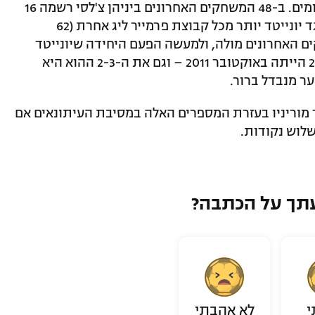
את הרקורד הטוב ביותר מול השדים האדומים. ב-48 המשחקים האחרונים ביניהן צ'לסי רשמה 16
ניצחונות ו-19 תוצאות תיקו; היא כבשה נגד יונייטד יותר מכל קבוצת פרמייר ליג אחרת (62
 האחרונים מולה, ולמעשה הפעם היחידה שיונייטד
ניצחה משחק ליגה במערב לונדון מאז 2002 הייתה באוקטובר 2011 – וגם את ה-2-3 ההוא היא
ר מנבדל ברור.
ר מוריניו בעזרת המספרים האלה במסיבת העיתונאים אם
לוש נקודות.
תך על הכתבה?
י
לא אהבתי