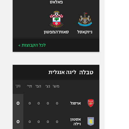
פאלאס
ניוקאסל
סאות'המפטון
לכל הקבוצות >
טבלה
ליגה אנגלית
מש׳
נצ׳
הפ׳
תי׳
נק׳
0
0
0
0
0
ארסנל
אסטון
0
0
0
0
0
וילה