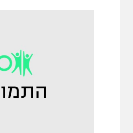
משתתפים וזוכים בפרסים
מכבי ת
הפועל 
תקנון משתתפים וזוכים בפרסים
הפועל 
תקנון עבור פעילות אלקטרה
הפועל 
תקנון עבור פעילות ספורט 1 – "מרלן"
מכבי נ
טניס
בני יהו
גיימינג E-Sports
תנאי שימוש
מדיניות פרטיות
תקנון פעילות ספורט 1
רשיון להקרנה פומבית לבית עסק
הצטרפות לחבילת הערוצים
לוח דרושים – ג'ובנט
תגיות