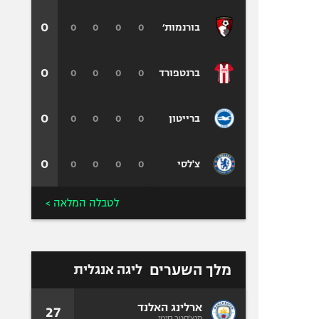
0
0
0
0
0
בורנמות׳
0
0
0
0
0
ברנטפורד
0
0
0
0
0
ברייטון
0
0
0
0
0
צ'לסי
לטבלה המלאה >
מלך השערים
ליגה אנגלית
ארלינג האלנד
27
מנצ'סטר סיטי