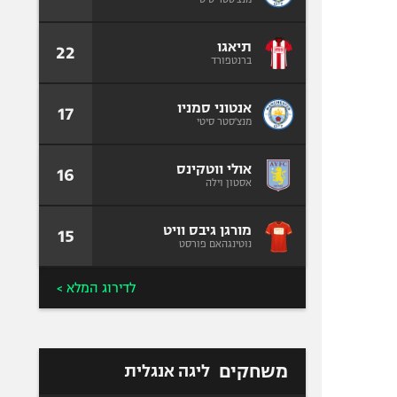
תיאגו
22
ברנטפורד
אנטוני סמניו
17
מנצ'סטר סיטי
אולי ווטקינס
16
אסטון וילה
מורגן גיבס וויט
15
נוטינגהאם פורסט
לדירוג המלא >
משחקים
ליגה אנגלית