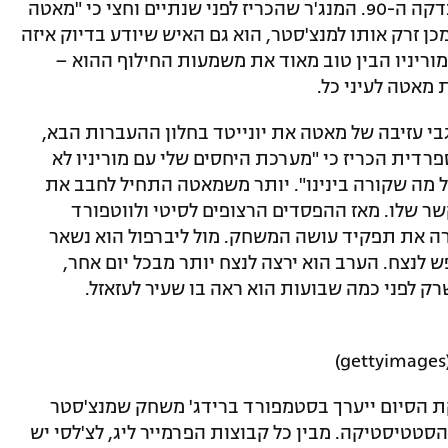
מאטה כמחליף בדקה ה-63 והחליף אותו בדקה ה-90. המנג'ר שהכריז לפני שנתיים וחצי כי "מאטה
כן זרק אותו למנצ'סטר, הוא גם האיש שיודע בדיוק איזה
וריניו הבין טוב מאוד את משמעות החילוף ההוא –
 מאטה לעיני כל.
בי עזיבה של מאטה את יונייטד בחלון ההעברות הבא,
רדית הכריז כי "מערכת היחסים שלי עם מוריניו לא
 מה שקורה בינינו". יותר משמאטה התחיל לחבב את
שר שלו. מאז ההפסדים הרצופים לסיטי ולווטפורד
זרה את תפקיד עושה המשחק. מול ליברפול הוא נשאר
ש לנצח. הערב הוא ירצה לנצח יותר מבכל יום אחר,
רק לפני כמה שבועות הוא ראה בו שעיר לעזאזל.
יקת הסיום ייערך בסטמפורד ברידג' משחק שמנצ'סטר
הסטטיסטיקה. מבין כל קבוצות הפרמייר ליג, לצ'לסי יש