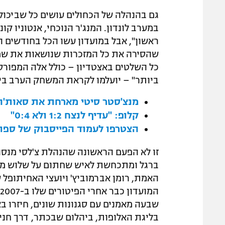
גם בהנהלה של הכחולים עושים כל שביכול
במערב לונדון. המנג'ר הנוכחי, אנטוניו קו
ראשון", אבל במועדון עשו הכל בחודשים 
שהסירה את כל המזכרות שנושאות את שמ
כל השלטים באצטדיון – כולל אלה המפורסמ
ביותר" – יועלמו לקראת המשחק הערב בין צ'לסי למנצ'
מנצ'סטר סיטי מארחת את סאות'ה
קלופ: "עדיף לנצח 1:2 ולא 0:4"
הצטרפו לעמוד הפייסבוק של ספור
זו לא הפעם הראשונה שהנהלת צ'לסי מנסה 
ברגל ומתכחשת לאיש שחתום על שלוש מתו
שבעה מאמנים עם סגנונות שונים, חיזרו בא
בליגת האלופות, ביהלום שבכתר, דרך חניי