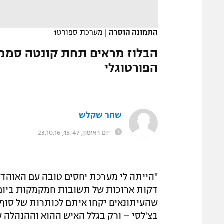
המגזין
התמונה הוסרה
|
מערכת ספורט1
הבלוז מראים תחת קונטה סממנ
הפורטוגלי
שחר שקלש
יום ראשון, 15:47, 23.10.16
"הייתה לי מערכת יחסים טובה עם האוהדים
דקות ארוכות של תשובות חמקמקות ביום שי
שהעיתונאים יקחו איתם לכותרות של סוף ה
בצ'לסי – ורק בגלל האיש ההוא וההנהלה ש