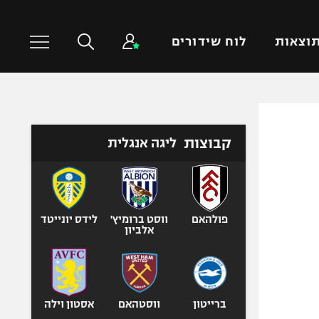
וצאות
לוח שידורים
כדורסל עולמי
ענפים נוספים
קבוצות
ליגה אנגלית
NBA
טניס
יורוליג
כדוריד
יורוקאפ
כדורעף
שחייה
פולהאם
ווסט ברומיץ'
לידס יונייטד
אלביון
ג'ודו
אגרוף
ספורט אולימפי
UFC
ברייטון
ווסטהאם
אסטון וילה