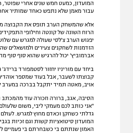
המועדון, כמעט חמש שנים אחרי שפוטר, רוח
עבור מאמן שלא נתפש כאחד שמותיר אחרי
אלא שהמשחק הערב תופס את הקבוצה ממע
הרוח השונה של קונטה וחילופי התפקידים 
יפגוש הערב צ'לסי שעולה למגרש עם שלו
הזדמנות לשחקנים צעירים ולמושאלים שהו
אברמוביץ' יכול להרגיש שהוא סוף סוף מת
ביחד עם מוריניו יחזור לסטמפורד ברידג'
קבוצתו לשעבר, אבל בעוד שמספר אוהדים ב
אויב, מאטה תמיד יתקבל בברכה במערב לו
הסיבה, אגב, ברורה וזכורה עוד מהמכתב 
"אני כותב לכם מעמקי ליבי, משום שלעול
גדלתי כשחקן וכאדם מחוץ למגרש. לעולם לא
המועדון סיטואציות קשות וגם זכיות בגבי
האמון שנתתם בי כשבחרתם בי פעמיים לשח