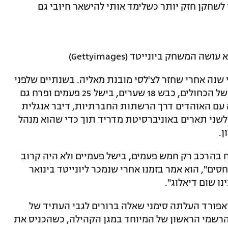
 לשחקן חזק יותר כשלימד אותי להישאר חיובי גם
המשחק ביונייטד (Gettyimages)
 שנה אחרי שחזר לצ'לסי מובנת מאליה. בשנתיים שלפני
כן היה מאטה האיש החשוב במרכז השדה של הכחולים, כבש 18 שערים, בישל 25 פעמים ופרח גם
 עם האוהדים דרך הרשתות החברתיות, דיבר אנגלית
לשני תארים באוניברסיטת מדריד תוך כדי שהוא מנהל
ן.
ח בהרכב רק חמש פעמים, בישל פעמיים ולא היה קרוב
ים", הוא אמר בזמנו אחרי שנמכר ליונייטד בינואר
ראפורד העלתה סימני שאלה ברורים לגבי העתיד של
רשמי הראשון של המיוחד במגן הקהילה, כשהכניס את