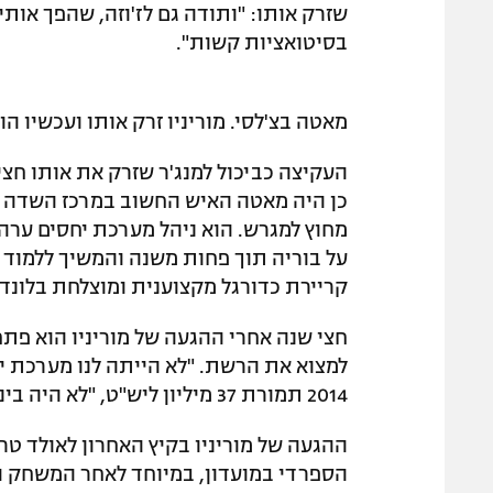
שזרק אותו: "ותודה גם לז'וזה, שהפך אותי
בסיטואציות קשות".
מאטה בצ'לסי. מוריניו זרק אותו ועכשיו הוא עושה 
העקיצה כביכול למנג'ר שזרק את אותו חצי
מחוץ למגרש. הוא ניהל מערכת יחסים ערה
על בוריה תוך פחות משנה והמשיך ללמוד 
קריירת כדורגל מקצוענית ומוצלחת בלונדו
חצי שנה אחרי ההגעה של מוריניו הוא פת
למצוא את הרשת. "לא הייתה לנו מערכת יחס
2014 תמורת 37 מיליון ליש"ט, "לא היה בינינו שום דיאלוג".
ההגעה של מוריניו בקיץ האחרון לאולד ט
הספרדי במועדון, במיוחד לאחר המשחק ה