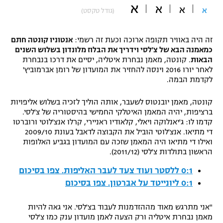
א
א
א
א
(גודל טקסט)
"מחצית בשכונה" – פודקאסט
אופניים
זה היה באוויר תקופה ארוכה וכעת זה רשמי:
אנטוניו קונטה חתם
ספורט מוטורי
משתתפים וזוכים בפרסים
כמאמנה הבא של צ'לסי וידריך את הבלוז מלונדון בשלוש השנים
הבאות
. קונטה, מאמן נבחרת איטליה, יסיים את דרכו בנבחרת
כדורמים
לאחר יורו 2016 וינסה להחזיר את המועדון של רומן אברמוביץ'
תקנון משתתפים וזוכים בפרסים
לקדמת הבמה.
טניס
פוטבול אמריקאי NFL
תקנון עבור פעילות אלקטרה
קונטה, מאמן יובנטוס לשעבר, אותה הוליך לזכיה בשלוש אליפויות
ברציפות, יהיה המאמן האיטלקי החמישי בהיסטוריה של צ'לסי.
גיימינג E-Sports
בייסבול MLB
קדמו לו: ג'יאנלוקה ויאלי, קלאודיו ראניירי, קרלו אנצ'לוטי ורוברטו
תקנון עבור פעילות ספורט 1 – "מרלן"
די מתיאו. אנצ'לוטי הוביל את הקבוצה לדאבל בעונת 2009/10
ספורט אתגרי ואקסטרים
ואילו די מתיאו היה המאמן שזכה עם המועדון בגביע האלופות
תנאי שימוש
הראשון בתולדות צ'לסי (2011/12).
אומנויות לחימה
0:1 ללסטר ועוד צעד לעבר האליפות. צפו בסיכום
מדיניות פרטיות
0:1 ליונייטד על אברטון. צפו בסיכום
גיימינג E-Sports
"אני מתרגש מאוד מההזדמנות לעבוד בצ'לסי. אני גאה להיות
תקנון פעילות ספורט 1
מאמן נבחרת איטליה ורק הצעה לאמן מועדון ענק כמו צ'לסי