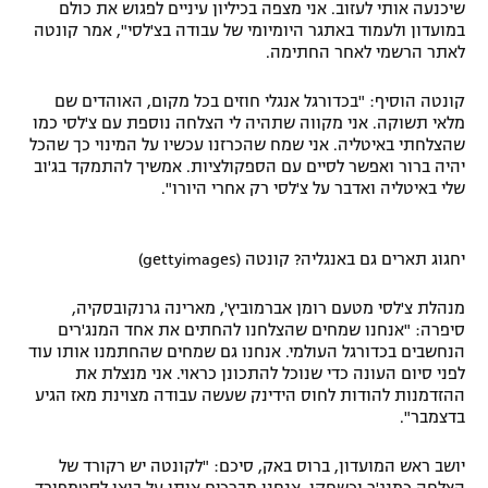
שיכנעה אותי לעזוב. אני מצפה בכיליון עיניים לפגוש את כולם
רשיון להקרנה פומבית לבית עסק
במועדון ולעמוד באתגר היומיומי של עבודה בצ'לסי", אמר קונטה
לאתר הרשמי לאחר החתימה.
הצטרפות לחבילת הערוצים
קונטה הוסיף: "בכדורגל אנגלי חוזים בכל מקום, האוהדים שם
מלאי תשוקה. אני מקווה שתהיה לי הצלחה נוספת עם צ'לסי כמו
לוח דרושים – ג'ובנט
שהצלחתי באיטליה. אני שמח שהכרזנו עכשיו על המינוי כך שהכל
יהיה ברור ואפשר לסיים עם הספקולציות. אמשיך להתמקד בג'וב
תגיות
שלי באיטליה ואדבר על צ'לסי רק אחרי היורו".
המגזין
יחגוג תארים גם באנגליה? קונטה (gettyimages)
מנהלת צ'לסי מטעם רומן אברמוביץ', מארינה גרנקובסקיה,
סיפרה: "אנחנו שמחים שהצלחנו להחתים את אחד המנג'רים
הנחשבים בכדורגל העולמי. אנחנו גם שמחים שהחתמנו אותו עוד
לפני סיום העונה כדי שנוכל להתכונן כראוי. אני מנצלת את
ההזדמנות להודות לחוס הידינק שעשה עבודה מצוינת מאז הגיע
בדצמבר".
יושב ראש המועדון, ברוס באק, סיכם: "לקונטה יש רקורד של