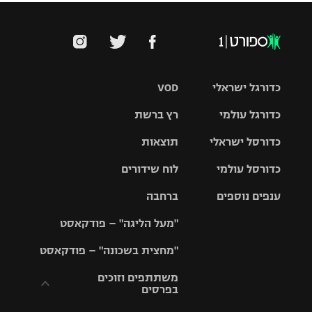
כדורגל ישראלי
VOD
כדורגל עולמי
רץ ברשת
ליגת העל
כדורסל ישראלי
תוצאות
ליגת
ליגה לאומית
האלופות
כדורסל עולמי
לוח שידורים
ליגת ווינר
סל
גביע הטוטו
ענפים נוספים
ברחבה
ליגה
NBA
אירופית
"מעל הליגה" – פודקאסט
ליגה לאומית
ליגיונרים
טניס
יורוליג
ליגה אנגלית
"מחצית בשכונה" – פודקאסט
כדורסל נשים
גביע המדינה
כדוריד
יורוקאפ
ליגה גרמנית
משתתפים וזוכים
בפרסים
מכבי תל
נבחרת
כדורעף
אביב
ישראל
ליגה