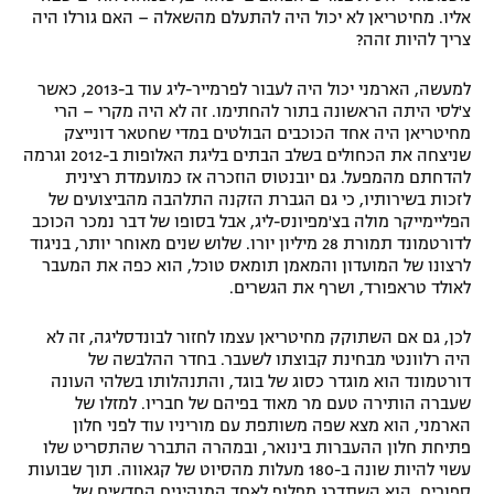
אליו. מחיטריאן לא יכול היה להתעלם מהשאלה – האם גורלו היה
רשיון להקרנה פומבית לבית עסק
צריך להיות זהה?
הצטרפות לחבילת הערוצים
למעשה, הארמני יכול היה לעבור לפרמייר-ליג עוד ב-2013, כאשר
צ'לסי היתה הראשונה בתור להחתימו. זה לא היה מקרי – הרי
לוח דרושים – ג'ובנט
מחיטריאן היה אחד הכוכבים הבולטים במדי שחטאר דונייצק
שניצחה את הכחולים בשלב הבתים בליגת האלופות ב-2012 וגרמה
להדחתם מהמפעל. גם יובנטוס הוזכרה אז כמועמדת רצינית
תגיות
לזכות בשירותיו, כי גם הגברת הזקנה התלהבה מהביצועים של
הפליימייקר מולה בצ'מפיונס-ליג, אבל בסופו של דבר נמכר הכוכב
המגזין
לדורטמונד תמורת 28 מיליון יורו. שלוש שנים מאוחר יותר, בניגוד
לרצונו של המועדון והמאמן תומאס טוכל, הוא כפה את המעבר
לאולד טראפורד, ושרף את הגשרים.
לכן, גם אם השתוקק מחיטריאן עצמו לחזור לבונדסליגה, זה לא
היה רלוונטי מבחינת קבוצתו לשעבר. בחדר ההלבשה של
דורטמונד הוא מוגדר כסוג של בוגד, והתנהלותו בשלהי העונה
שעברה הותירה טעם מר מאוד בפיהם של חבריו. למזלו של
הארמני, הוא מצא שפה משותפת עם מוריניו עוד לפני חלון
פתיחת חלון ההעברות בינואר, ובמהרה התברר שהתסריט שלו
עשוי להיות שונה ב-180 מעלות מהסיוט של קגאווה. תוך שבועות
ספורים, הוא השתדרג מפלופ לאחד המנהיגים החדשים של