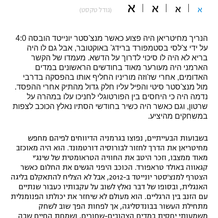
א
א
א
א
(גודל טקסט)
"מחצית בשכונה" – פודקאסט
אופניים
הנריך מחיטריאן היה פצוע כאשר מנצ'סטר יונייטד הובסה 4:0
ספורט מוטורי
משתתפים וזוכים בפרסים
על ידי צ'לסי בסטמפורד ברידג' באוקטובר, אבל גם לו היה
בריא לא היה לו סיכוי לדרוך על הדשא. מעמדו של הקשר
כדורמים
הארמני היה מעורער מאוד בחודשים הראשונים במדים
תקנון משתתפים וזוכים בפרסים
האדומים, אחרי שז'וזה מוריניו החליף אותו בהפסקה בדרבי
טניס
מול מנצ'סטר סיטי והפיל עליו חלק גדול מהתיק אחרי ההפסד.
פוטבול אמריקאי NFL
נדמה היה כי היחסים בין הפורטוגלי לחניכו עלו במהרה על
תקנון עבור פעילות אלקטרה
שרטון, וגם כאשר היה כשיר בחודשי הסתיו נאלץ הכוכב לצפות
גיימינג E-Sports
בייסבול MLB
במשחקים מהיציע.
תקנון עבור פעילות ספורט 1 – "מרלן"
ספורט אתגרי ואקסטרים
בשבועות הבעייתיים, נפוצו בגרמניה הדיווחים לפיהם מחפש
תנאי שימוש
מחיטריאן את הדרך לחזור לבורוסיה דורטמונד. הוא היה מאוכזב
מאוד ממצבו, וזכר היטב את החוויה הטראומטית של שינג'י
אומנויות לחימה
קגאווה באולד טראפורד. הכוכב היפני הגשים את החלום כאשר
הצטרף למנצ'סטר יונייטד ב-2012, אבל לא הצליח להתאקלם בליגה
מדיניות פרטיות
גיימינג E-Sports
האנגלית, ובסופו של דבר נאלץ לשוב על עקבותיו כעבור שנתיים
עם הזנב בין הרגליים. הוא מעולם לא שיחזר את יכולתו הפנומנלית
מתחילת העשור בבונדסליגה, אך לפחות הפך שוב לשחק
תקנון פעילות ספורט 1
משמעותי יחסית במדים הצהובים-שחורים, ושמחת החיים שבה