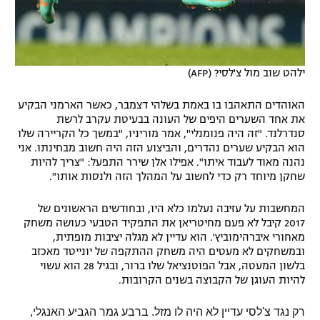
ילהט שוב מול צ'לסי? (AFP)
האוהדים התאהבו בו באמת בשלהי דצמבר, כאשר הארמני הבקיע
את אחד השערים היפים של העונה בבעיטת עקרב לרשת
סנדרלנד. "זה היה פנומנלי", אמר מוריניו, "במשך כל הקריירה שלו
הוא הבקיע שערים נהדרים, והביצוע הזה היה חשוב מבחינתו. אני
נהנה מאוד לעבוד איתו". אפילו אלן שירר התפעל: "צריך להיות
שחקן מיוחד רק כדי לחשוב על המהלך הזה ולנסות אותו".
המחשבות על עזיבה נעלמו כלא היו, ובחודשים הראשונים של
2017 קיבל לא פעם מחיטריאן את התפקיד הטבעי כעושה משחק
מאחורי איברהימוביץ'. הוא עדיין לא מגלה יציבות מופתית,
ובמשחקים לא מעטים היה משחק ההתקפה של יונייטד מאכזב
בלשון המעטה, אבל הפוטנציאל שלו ברור, ובגיל 28 הוא עשוי
להיות העוגן של הקבוצה בשנים הקרובות.
רק נגד צ'לסי עדיין לא היה לו מזל. ברבע גמר הגביע האנגלי,