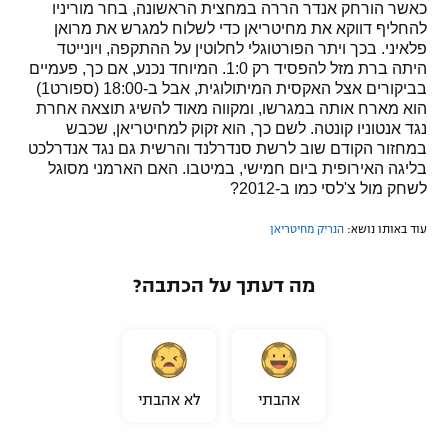
כאשר הורחק אנדר הררה במחצית הראשונה, בחר מוריניו
להחליף דווקא את מחיטריאן כדי לשלוח למגרש את מרואן
פלאיני. בכך ויתר הפורטוגלי לחלוטין על ההתקפה, ויונייטד
היתה ברת מזל להפסיד רק 1:0. המיוחד נכנע, אם כך, פעמיים
בביקורים אצל האקסית המיתולוגית, אבל ב-18:00 (ספורט1)
הוא מארח אותה במגרשו, ומקווה מאוד להשיג תוצאה אחרת
נגד אנטוניו קונטה. לשם כך, הוא זקוק למחיטריאן, שכבש
במחזור הקודם שוב לרשת סנדרלנד והרשית גם נגד אנדרלכט
בליגה האירופית ביום חמישי, במיטבו. האם הארמני מסוגל
לשחק מול צ'לסי כמו ב-2012?
עוד באותו נושא:
הנריק מחיטריאן
מה דעתך על הכתבה?
אהבתי
לא אהבתי