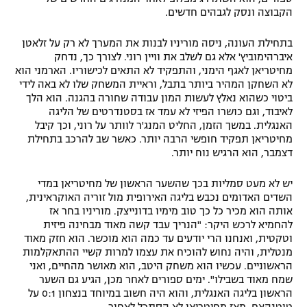
הקבוצה ונסק לגבהים חדשים.
בתחילת העונה, ניסה מוריניו לבנות את המערך לא רק על זלאטן
איברהימוביץ' אלא גם לשלב את וויין רוני. לצורך כך, נדחק
מחיטריאן לאגף הימני, והתפקיד לא התאים לכישוריו. הארמני הוא
לא השחקן המהיר ביותר בתבל, וראיית המשחק שלו לא באה לידי
ביטוי כשהוא נאלץ לעשות המון עבודה שחורה בהגנה. הוא הלך
לאיבוד, וגם כושרו הפיזי לא עמד אז בסטנדרטים של הליגה
האנגלית. במשך הזמן, החליט המנג'ר לוותר על רוני, וכך קיבל
מחיטריאן תפקיד חופשי הרבה יותר. כאשר שב להרכב בתחילת
דצמבר, הוא הרגיש נוח יותר.
יש לא מעט סמליות בכך שהשער הראשון של מחיטריאן במדי
השדים האדומים נכבש בליגה האירופית מול זוריה האוקראינית,
אותה הוא מכיר כל כך טוב מימיו בדונייצק. מוריניו בחר אז
להחמיא לרכש היקר: "הנריך עבד קשה מאוד מבחינה פיזית
וטקטית, ואנחנו הרי יודעים עד כמה הוא מוכשר. הוא חזק מאוד
מנטלית, והיה נחוש להוכיח את עצמו למרות קשיי ההתאקלמות
הראשוניים. עכשיו הוא משחק היטב, הוא מאושר מהחיים, ואני
שמח מאוד בשבילו". ימים ספורים לאחר מכן, הגיע גם השער
הראשון בליגה האנגלית, והוא היה חשוב במיוחד בנצחון 0:1 על