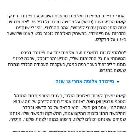
"מחצית בשכונה" – פודקאסט
אופניים
אחרי קריירה מפוארת ואליפות מרגשת השבוע עם פיינורד
דירק
קאוט
הודיע היום (רביעי) על פרישה מכדורגל בגיל 36. "אני מרגיש
ספורט מוטורי
משתתפים וזוכים בפרסים
שזה הזמן הנכון עבורי לפרוש", אמר ההולנדי, "היו לי שנתיים
נהדרות עם פיינורד". במשחק האליפות כזכור כבש קאוט שלושער
ב-1:3 על הרקלס.
כדורמים
תקנון משתתפים וזוכים בפרסים
טניס
"חלמתי לזכות בתארים ועם אליפות יחד עם פיינורד בפרט.
פוטבול אמריקאי NFL
הגשמתי את כל החלומות שלי", הודיע 'מר דורסל', שזכה לכינוי
תקנון עבור פעילות אלקטרה
ממנג'ר ליברפול בעבר רפה בניטז, בעקבות העבודה הבלתי נגמרת
גיימינג E-Sports
בייסבול MLB
שעשה במגרש.
תקנון עבור פעילות ספורט 1 – "מרלן"
פיינורד אלופה אחרי 18 שנה
ספורט אתגרי ואקסטרים
תנאי שימוש
קאוט ימשיך לעבוד באלופת הולנד, בצוות הטכני תחת המנהל
אומנויות לחימה
הטכני
מרטין ואן חאל.
"אנחנו אסירי תודה לדירק על מה שהוא
מדיניות פרטיות
עשה לנו", אמר ואן חאל, "הוא הראה על כר הדשא ובחדר
גיימינג E-Sports
ההלבשה המון בזכות המקצוענות, התשוקה והגישה שלו. אנחנו
שמחים שאנחנו יכולים לקלוט מישהו כמוהו לצוות שלנו", הוסיף.
תקנון פעילות ספורט 1