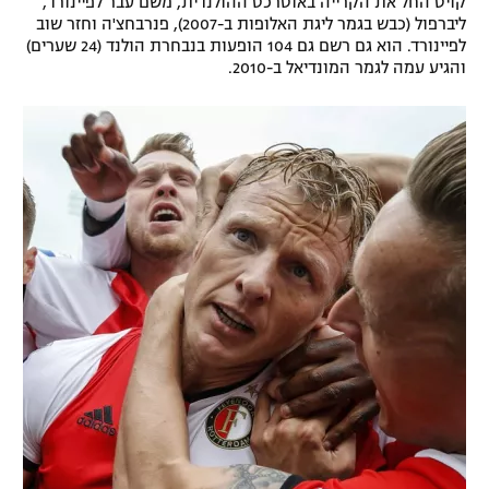
קויט החל את הקרייה באוטרכט ההולנדית, משם עבר לפיינורד,
ליברפול (כבש בגמר ליגת האלופות ב-2007), פנרבחצ'ה וחזר שוב
רשיון להקרנה פומבית לבית עסק
לפיינורד. הוא גם רשם גם 104 הופעות בנבחרת הולנד (24 שערים)
והגיע עמה לגמר המונדיאל ב-2010.
הצטרפות לחבילת הערוצים
לוח דרושים – ג'ובנט
תגיות
המגזין