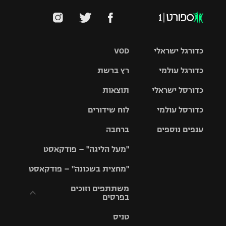
כדורגל ישראלי
VOD
כדורגל עולמי
רץ ברשת
ליגת העל
כדורסל ישראלי
תוצאות
ליגת
ליגה לאומית
האלופות
כדורסל עולמי
לוח שידורים
ליגת ווינר
סל
גביע הטוטו
ענפים נוספים
ברחבה
ליגה
NBA
אירופית
"מעל הליגה" – פודקאסט
ליגה לאומית
ליגיונרים
טניס
יורוליג
ליגה אנגלית
"מחצית בשכונה" – פודקאסט
כדורסל נשים
גביע המדינה
כדוריד
יורוקאפ
ליגה גרמנית
משתתפים וזוכים
בפרסים
מכבי תל
נבחרת
כדורעף
אביב
ישראל
ליגה
טניס
ספרדית
תקנון משתתפים