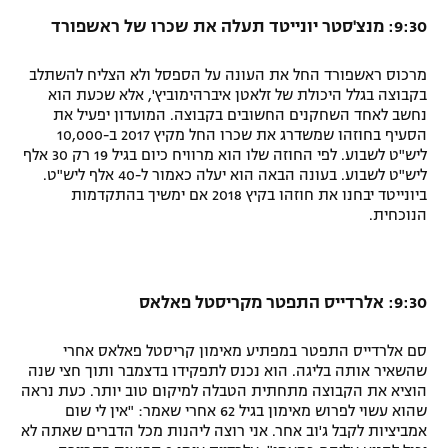
9:30: מנצ'סטר יונייטד תעלה את שכרו של ראשפורד
מרכוס ראשפורד החל את העונה על הספסל ולא הצליח להשתלב
בקבוצה בגלל היכולת של זלאטן איברהימוביץ', אלא שכעת הוא
נחשב לאחד השחקנים החשובים בקבוצה. המועדון יפעיל את
הסעיף בחוזהו שמשדרג את שכרו החל מקיץ 2017 ב-10,000
ליש"ט לשבוע. לפי החוזה שלו הוא מרוויח כיום בגיל 19 רק 30 אלף
ליש"ט לשבוע. בעונה הבאה הוא יעלה כאמור ל-40 אלף ליש"ט.
ביונייטד יבחנו את חוזהו בקיץ 2018 אם ימשיך בהתקדמות
הנוכחית.
9:30: אלרדייס התפטר מקריסטל פאלאס
סם אלרדייס התפטר במפתיע מאימון קריסטל פאלאס אחרי
שהשאיר אותה בליגה. הוא נכנס לתפקידו בדצמבר ותוך חצי שנה
הוציא את הקבוצה מתחתית הטבלה למיקום טוב יותר. כעת נראה
שהוא עשוי לפרוש מאימון בגיל 62 אחרי שאמר: "אין לי שום
אמביציות לקבל ג'וב אחר. אני רוצה ליהנות מכל הדברים שאתה לא