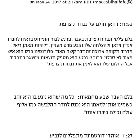
May 24, 2017 at 2:17am PDT
(@maccabihaifafc) on
11:53: זידאן חולם על נבחרת צרפת
בלם צ'לסי ונבחרת צרפת בעבר, פרנק לבוף התייחס בראיון לחברו
זינדין זידאן ולהצלחה שלו וקבע פרט מעניין: "להיות מאמן ריאל
מדריד תקופה ארוכה זה דבר קשה מאוד. פלורנטינו פרס הוא איש
מאוד לא סבלני. ברור שכרגע הוא מספק תוצאות ויישאר בתפקיד
אבל החלום שלו הוא לאמן את נבחרת צרפת".
בלם העבר שפע מחמאות: "כל מה שהוא נוגע בו הוא זהב.
כשמינו אותו למאמן הוא נכנס לחדר ההלבשה כמו אלוף
עולם וכולם כיבדו אותו".
11:27: אוהדי דורטמונד מתפללים לגביע