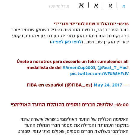
א
א
א
א
(גודל טקסט)
"מחצית בשכונה" – פודקאסט
אופניים
18:36: יום הולדת שמח לטרייסי מגריידי
ספורט מוטורי
משתתפים וזוכים בפרסים
כוכב העבר בן 38, והרשת התרגשה בשביל השחקן שתמיד ייזכר
13 הנקודות המדהימות ההן במדי יוסטון נגד סן אנטוניו, בקטע
כדורמים
שעדיין מוקרן שוב ושוב. (
לחצו כאן לצפיה
)
תקנון משתתפים וזוכים בפרסים
טניס
פוטבול אמריקאי NFL
תקנון עבור פעילות אלקטרה
¡Únete a nosotros para desearle un feliz cumpleaños al
medallista de del
#AmeriCup2003
,
@Real_T_Mac
!
גיימינג E-Sports
בייסבול MLB
pic.twitter.com/WFUA8HFclV
תקנון עבור פעילות ספורט 1 – "מרלן"
ספורט אתגרי ואקסטרים
May 24, 2017
— FIBA en español (@FIBA_es)
תנאי שימוש
אומנויות לחימה
18:00: שלושה חברים נוספים בהנהלת הוועד האולימפי
מדיניות פרטיות
גיימינג E-Sports
האסיפה הכללית של הוועד האולימפי בישראל אישרה שינוי
בתקנון העמותה והגדילה את מספר חברי הנהלת הוועד
תקנון פעילות ספורט 1
האולימפי בשלושה חברים נוספים, שכולם נציגי ענפי ספורט