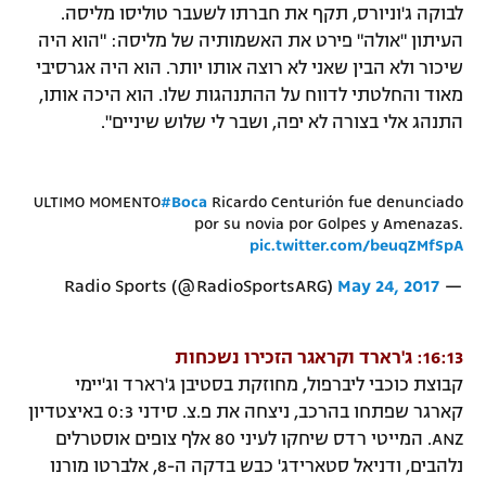
לבוקה ג'וניורס, תקף את חברתו לשעבר טוליסו מליסה.
העיתון "אולה" פירט את האשמותיה של מליסה: "הוא היה
שיכור ולא הבין שאני לא רוצה אותו יותר. הוא היה אגרסיבי
מאוד והחלטתי לדווח על ההתנהגות שלו. הוא היכה אותו,
התנהג אלי בצורה לא יפה, ושבר לי שלוש שיניים".
ULTIMO MOMENTO
#Boca
Ricardo Centurión fue denunciado
por su novia por Golpes y Amenazas.
pic.twitter.com/beuqZMfSpA
May 24, 2017
— Radio Sports (@RadioSportsARG)
16:13: ג'רארד וקראגר הזכירו נשכחות
קבוצת כוכבי ליברפול, מחוזקת בסטיבן ג'רארד וג'יימי
קארגר שפתחו בהרכב, ניצחה את פ.צ. סידני 0:3 באיצטדיון
ANZ. המייטי רדס שיחקו לעיני 80 אלף צופים אוסטרלים
נלהבים, ודניאל סטארידג' כבש בדקה ה-8, אלברטו מורנו