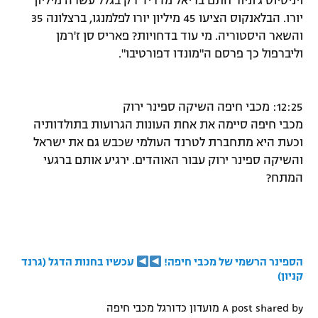
ויניסיוס ג'וניור חתם בריאל מדריד רק בגלל עשרה מיליון
יורו. הבלאנקוס הציעו 45 מיליון יורו לפלמנגו, ברצלונה 35
והשאר היסטוריה. מי עוד בדחויות? פאריס סן ז'רמן
וליברפול כך פרסם ה"מונדו דפורטיבו".
12:25: מכבי חיפה השיקה ספינר ירוק
מכבי חיפה סיימה את אחת העונות הגרועות בתולדותיה
וכעת היא מתחברת לטרנד העולמי שכבש גם את ישראל
והשיקה ספינר ירוק עבור האוהדים. ירגיע אותם ברגעי
המתח?
הספינר הרשמי של מכבי חיפה!
עכשיו בחנות הדגל (גרנד
קניון)
A post shared by מועדון כדורגל מכבי חיפה