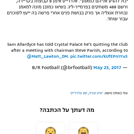
יכול להגיע אליהם כמאמן". אלרדייס אימן 8 קבוצות בקריירה,
ורשם 488 משחקים בפרמייר-ליג. בשיאו כמובן מונה למאמן
נבחרת אנגליה אך נזרק בבושת פנים אחרי פרשה בה ייעץ לסוכנים
עבור שוחד.
Sam Allardyce has told Crystal Palace he's quitting the club
after a meeting with chairman Steve Parish, according to
@Matt_Lawton_DM
.
pic.twitter.com/kUfEPn1Yu5
May 23, 2017
— B/R Football (@brfootball)
עוד באותו נושא:
יאיא טורה
,
סם אלרדייס
מה דעתך על הכתבה?