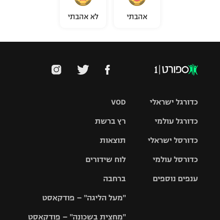
אהבתי
לא אהבתי
כדורגל ישראלי
VOD
כדורגל עולמי
רץ ברשת
ליגת העל
כדורסל ישראלי
תוצאות
ליגת
ליגה לאומית
האלופות
כדורסל עולמי
לוח שידורים
ליגת ווינר
סל
גביע הטוטו
ענפים נוספים
ברחבה
ליגה
NBA
אירופית
"מעל הליגה" – פודקאסט
ליגה לאומית
ליגיונרים
טניס
יורוליג
ליגה אנגלית
"מחצית בשכונה" – פודקאסט