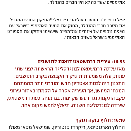
אולימפיים שעד כה לא היו חברים בהנהלה.
רשיון להקרנה פומבית לבית עסק
יגאל כרמי יו"ר הוועד האולימפי בישראל: "התיקון החדש המגדיל
הצטרפות לחבילת הערוצים
את מספר חברי ההנהלה, מחזק את הוועד האולימפי בישראל עם
נציגים נוספים של איגודים אולימפיים שיעצימו ויחזקו את הספורט
לוח דרושים – ג'ובנט
האולימפי בישראל בשנים הבאות".
תגיות
16:53: עיריית דרמשטאט דואגת לתושבים
המגזין
מאז עלתה דרמשטאט לבונגדסליגה הראשונה לפני שתי
עונות, עלה משמעותית סיקור הקבוצה בקרב התושבים.
התכנון היה לבנות אצטדיון חדש ומודרני יותר מהמתחם
הנוכחי המיושן, אך העיריה אסרה על הקמתו באיזור עירוני
עקב התקנות נגד רעש שקיימות בגרמניה. כעת דרמשטאט,
שירדה לבונדסליגה השניה, תיאלץ לחפש מקום אחר.
16:18: חלוץ בוקה תוקף
החלוץ הארגנטינאי, ריקרדו סנטוריון, שמושאל מסאו פאולו