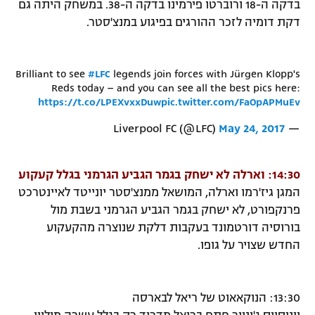
בדקה ה-18 ורוברטו פירמינו בדקה ה-38. במשחק היתה גם
דקת דומיה לזכר ההורגים בפיגוע במנצ'סטר.
Brilliant to see
#LFC
legends join forces with Jürgen Klopp's
Reds today – and you can see all the best pics here:
https://t.co/LPEXvxxDuw
pic.twitter.com/FaOpAPMuEv
May 24, 2017
— Liverpool FC (@LFC)
14:30: וארלה לא ישחק בגמר הגביע הגרמני בגלל קעקוע
המגן גיז'רמו וארלה, המושאל ממנצ'סטר יונייטד לאיינטרכט
פרנקפורט, לא ישחק בגמר הגביע הגרמני בשבת מול
בורוסיה דורטמונד בעקבות דלקת שנוצרה מהקעקוע
החדש שצויר על גופו.
13:30: הנוקאאוט של ריאל לבארסה