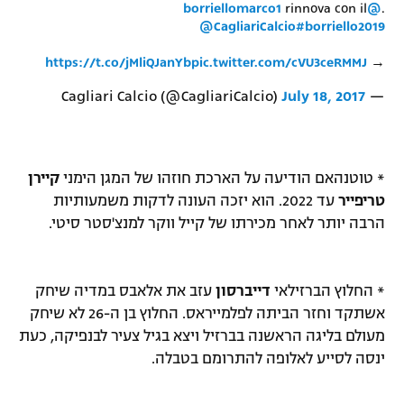
rinnova con il
@borriellomarco1
.
@CagliariCalcio
#borriello2019
https://t.co/jMliQJanYb
pic.twitter.com/cVU3ceRMMJ
→
July 18, 2017
— Cagliari Calcio (@CagliariCalcio)
* טוטנהאם הודיעה על הארכת חוזהו של המגן הימני
קיירן
טריפייר
עד 2022. הוא יזכה העונה לדקות משמעותיות
הרבה יותר לאחר מכירתו של קייל ווקר למנצ'סטר סיטי.
* החלוץ הברזילאי
דייברסון
עזב את אלאבס במדיה שיחק
אשתקד וחזר הביתה לפלמייראס. החלוץ בן ה-26 לא שיחק
מעולם בליגה הראשנה בברזיל ויצא בגיל צעיר לבנפיקה, כעת
ינסה לסייע לאלופה להתרומם בטבלה.