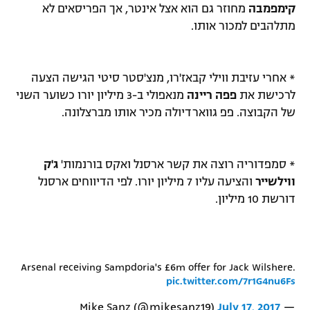
קימפמבה
מחוזר גם הוא אצל אינטר, אך הפריסאים לא
מתלהבים למכור אותו.
* אחרי עזיבת ווילי קבאז'רו, מנצ'סטר סיטי הגישה הצעה
לרכישת את
פפה ריינה
מנאפולי ב-3 מיליון יורו כשוער השני
של הקבוצה. פפ גווארדיולה מכיר אותו מברצלונה.
* סמפדוריה רוצה את קשר ארסנל ואקס בורנמות'
ג'ק
ווילשייר
והציעה עליו 7 מיליון יורו. לפי הדיווחים ארסנל
דורשת 10 מיליון.
Arsenal receiving Sampdoria's £6m offer for Jack Wilshere.
pic.twitter.com/7r1G4nu6Fs
July 17, 2017
— Mike Sanz (@mikesanz19)