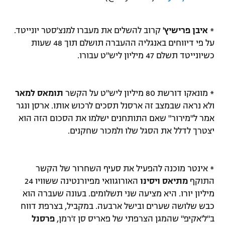
*
איבן פרישיץ'
קרוב להשלים את מעברו למנצ'סטר יונייטד.
על פי דיווחים באנגליה ההעברה תושלם תוך 48 שעות
כשיונייטד תשלם 47 מיליון ליש"ט עבורו.
* מונאקו דורשת 80 מיליון ליש"ט על הקשר
תומאס למאר
ולא נראה שבמצב זה ארסנל תסכים לרכוש אותו. ארסן ונגר
אמר ל"מירור" שאם התותחנים ישלמו את הסכום הזה הוא
יצטרך לדלל את הסגל שלו ולמכור שחקנים.
* אינטר מוכנה להפעיל את סעיף השחרור של הקשר
התוקף
מתיאס ויסינו
האורוגוואי מפיורנטינה ששוויו 24
מיליון יורו. היא מציעה שני תשלומים. בעונה שעברה הוא
כבש שלושה שערים ובישל ארבעה. במקביל, בצרפת דווח
ב"ל'אקיפ" שהמגן הצרפתי של פאריס סן ז'רמן,
פרסנל