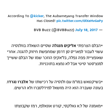
According To
@kicker
, The Aubameyang Transfer Window
Has Closed!
pic.twitter.com/DlXeHvGaPy
July 18, 2017
— BVB Buzz (@BVBBuzz)
*הבלם הצרפתי
אליקים מנגלה
שסיים השאלה בוולנסיה
עשוי לעבור לפאריס סן ז'רמן שמחפשת חיזוק להגנה. אחרי
שאופציית פפה נפלה, בל'אקיפ הוזכר שמו של הבלם ששייך
למנצ'סטר סיטי אבל לא נמצא בתוכניות.
*בשיקטאש במו"מ עם ולנסיה על רכישתו של
אלברו נגרדו
.
בעונה שעברה הוא היה מושאל למידלסברו ולא הרשים.
*מאמנה של ל.א גאלקסי, קורט אונאלפו, רמז שקבוצתו