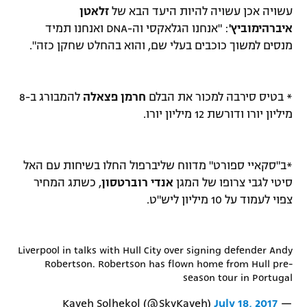
עשויה אכן עשויה להיות היעד הבא של
זלאטן
איברהימוביץ'
: "אנחנו הגלאקסי וה-DNA ואנחנו תמיד
מנסים למשוך כוכבים בעלי שם, והוא בהחלט שחקן כזה".
* בטיס סירבה למכור את הבלם
חרמן פצאלה
להמבורג ב-8
מיליון יורו ודורשת 12 מיליון יורו.
*ב"סקאיי ספורט" מדווח שליברפול החלו בשיחות עם האל
סיטי לגבי צרופו של המגן
אנדי רוברטסון
, כשתג המחיר
צפוי לעמוד על 10 מיליון ליש"ט.
Liverpool in talks with Hull City over signing defender Andy
Robertson. Robertson has flown home from Hull pre-
season tour in Portugal
July 18, 2017
— Kaveh Solhekol (@SkyKaveh)