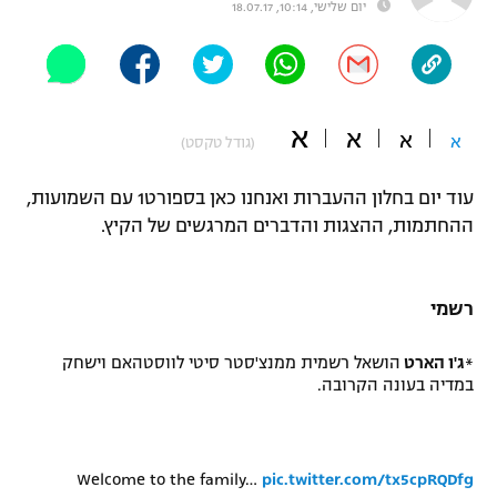
יום שלישי, 10:14, 18.07.17
"מחצית בשכונה" – פודקאסט
אופניים
ספורט מוטורי
משתתפים וזוכים בפרסים
א
א
א
א
(גודל טקסט)
כדורמים
תקנון משתתפים וזוכים בפרסים
טניס
עוד יום בחלון ההעברות ואנחנו כאן בספורט1 עם השמועות,
פוטבול אמריקאי NFL
תקנון עבור פעילות אלקטרה
ההחתמות, ההצגות והדברים המרגשים של הקיץ.
גיימינג E-Sports
בייסבול MLB
תקנון עבור פעילות ספורט 1 – "מרלן"
רשמי
ספורט אתגרי ואקסטרים
תנאי שימוש
*
ג'ו הארט
הושאל רשמית ממנצ'סטר סיטי לווסטהאם וישחק
אומנויות לחימה
במדיה בעונה הקרובה.
מדיניות פרטיות
גיימינג E-Sports
תקנון פעילות ספורט 1
Welcome to the family…
pic.twitter.com/tx5cpRQDfg