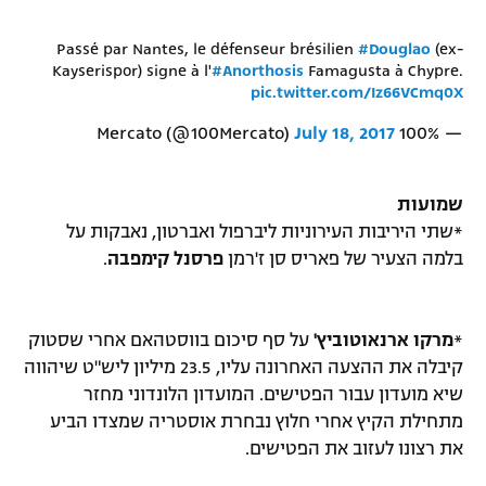
Passé par Nantes, le défenseur brésilien
#Douglao
(ex-
Kayserispor) signe à l'
#Anorthosis
Famagusta à Chypre.
pic.twitter.com/Iz66VCmq0X
July 18, 2017
— 100% Mercato (@100Mercato)
שמועות
*שתי היריבות העירוניות ליברפול ואברטון, נאבקות על
בלמה הצעיר של פאריס סן ז'רמן
פרסנל קימפבה
.
*
מרקו ארנאוטוביץ'
על סף סיכום בווסטהאם אחרי שסטוק
קיבלה את ההצעה האחרונה עליו, 23.5 מיליון ליש"ט שיהווה
שיא מועדון עבור הפטישים. המועדון הלונדוני מחזר
מתחילת הקיץ אחרי חלוץ נבחרת אוסטריה שמצדו הביע
את רצונו לעזוב את הפטישים.