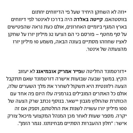
*וזה לא השחקן היחיד שעל פי הדיווחים יחתום
בווסטהאם.
קייטה באלדה
היה בדרכו לאינטר לפי דיווחים
בארץ המגף ביומיים האחרונים, אולם כעת נראה שהפטישים
על סף מחטף – פורסם כי הם הציעו 32 מיליון יורו על שחקן
לאציו שחוזהו מסתיים בעונה הבאה, משמע 10 מיליון יורו
מהצעתה של אינטר.
*דורטמונד החליטה ש
פייר אמריק אובמיאנג
לא יעזוב
הקיץ. במשך שבעה שבועות אישרה דורטמונד שאם תתקבל
הצעה רלוונטית היא תשקול לשחרר את מלך השערים שלה,
אולם כל האתרים המובילים בגרמניה עלו היום פה אחד עם
הכותרת שהחלוץ מגבון יישאר. בנוסף נכתב שרק הצעה של
100 מיליון יורו עשויה לשנות את החלטתם, וספק אם זה
יקרה. מספר שעות לאחר מכן המנהל המקצועי מיכאל צורק
אישר: "חלון ההעברות הסתיים מבחינתנו. נגמר הזמן".