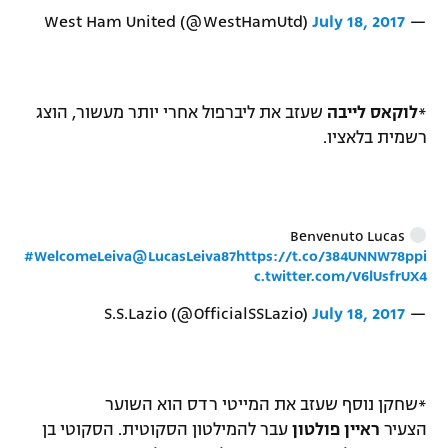
July 18, 2017
— West Ham United (@WestHamUtd)
רשיון להקרנה פומבית לבית עסק
הצטרפות לחבילת הערוצים
*
לוקאס לייבה
שעזב את ליברפול אחרי יותר מעשור, הוצג
לוח דרושים – ג'ובנט
רשמית בלאציו.
תגיות
המגזין
Benvenuto Lucas
#WelcomeLeiva
@LucasLeiva87
https://t.co/384UNNW78p
pi
c.twitter.com/V6lUsfrUX4
July 18, 2017
— S.S.Lazio (@OfficialSSLazio)
*שחקן נוסף שעזב את המייטי רדס הוא השוער
הצעיר
ראיין פולטון
עבר להמילטון הסקוטית. הסקוטי בן