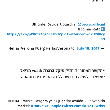
לוורונה.
Ufficiale: Davide Riccardi al
@Lecce_official
Il comunicato
https://t.co/pC0mzAqs0L
#HVFC
pic.twitter.com/okUY6Gcy
8O
July 18, 2017
— Hellas Verona FC (@HellasVeronaFC)
*הקשר האחורי הוותיק
מיקל ברגרה
vuatk מריאל
סוסיאדד לעולה החדשה לליגה הספרדית חטאפה.
OFICIAL | Markel Bergara ya es jugador azulón. ¡Bienvenido
Markel!
#MarkelAzulon
pic.twitter.com/kOAeT9WdVs