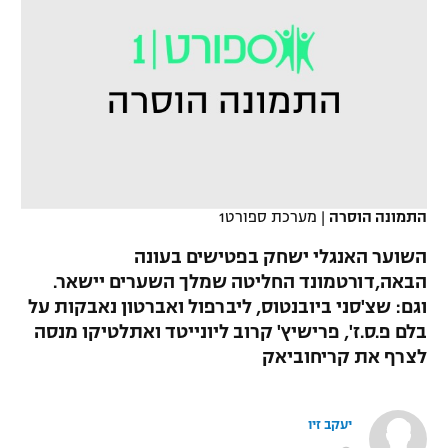
כדורסל נשים
נבחרת ישראל
יורוליג
ליגה ספרדית
טניס
VOD
מכבי תל אביב
מכבי חיפה
יורוקאפ
ליגה איטלקית
כדוריד
הפועל חולון
בית"ר ירושלים
רץ ברשת
ליגה צרפתית
כדורעף
הפועל ירושלים
מכבי תל אביב
ליגה הולנדית
שחייה
תוצאות
דני אבדיה
התמונה הוסרה
|
מערכת ספורט1
הפועל תל אביב
ליגה טורקית
ג'ודו
השוער האנגלי ישחק בפטישים בעונה
הפועל חיפה
לוח שידורים
הבאה,דורטמונד החליטה שמלך השערים יישאר.
ליגה סינית
אגרוף
וגם: שצ'סני ביובנטוס, ליברפול ואברטון נאבקות על
הפועל באר שבע
בלם פ.ס.ז', פרישיץ' קרוב ליונייטד ואתלטיקו מנסה
ליגה ברזילאית
ברחבה
ספורט אולימפי
לצרף את קריחוביאק
מכבי נתניה
ליגות נוספות
UFC
"מעל הליגה" – פודקאסט
בני יהודה
יעקב זיו
היאבקות WWE