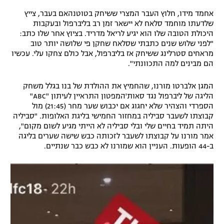
אחמד מידו, חלוץ העבר המצרי ששיחק בטוטנהאם בעבר, צייץ
שלדעתו מוחמד סלאח לא יישאר זמן רב בליברפול ובעקבות
היכולת הטובה שלו הוא יגיע לריאל מדריד. בציוץ אחר שלו כתב:
"לפני שלוש שנים כתבתי שסלאח שחקן פי שלושה יותר טוב
מראחים סטרלינג ששיחק אז בליברפול, אבל כולם צחקו עלי. עכשיו
הם מבינים למה התכוונתי".
המגן אלברטו מורנו, שהחמיץ את ההולדת של בנו בגלל משחק
הליגה של ליברפול נגד סאות'המפטון התראיין לעיתון "ABC"
הספרדי והצהיר שלא יחגוג אם יכבוש שער מחר (21:45) מול
קבוצתו לשעבר סביליה במחזור החמישי בליגת האלופות. "סביליה
היתה תמיד בחיים שלי ובלי סביליה לא הייתי מגיע לשום מקום",
אמר מורנו על קבוצתו לשעבר לזכותה כבש שישה שערים בליגה
ב-44 הופעות. העניין הוא שמורנו לא כבש כבר שנתיים.