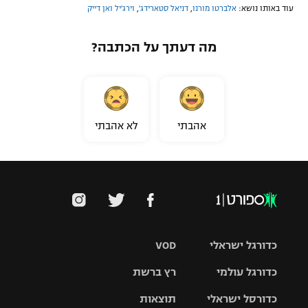
עוד באותו נושא:
אלברטו מורנו
,
דניאל סטארידג'
,
וירג'יל ואן דייק
מה דעתך על הכתבה?
אהבתי
לא אהבתי
כדורגל ישראלי
VOD
כדורגל עולמי
רץ ברשת
ליגת העל
כדורסל ישראלי
תוצאות