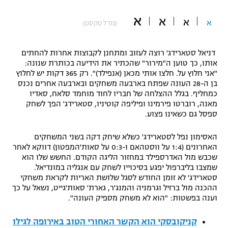
"מחצית בשכונה" – פודקאסט
א
א
אופניים
א
א
(גודל טקסט)
ספורט מוטורי
משתתפים וזוכים בפרסים
דניאל סטארידג' רוצה לעזוב ומתחנן לקבוצות אחרות להחתים
אותו, כך טוען ה"מירור" שהכתיר את הידיעה בכותרת שנונה:
כדורמים
"אני חלוץ על. חלצו אותי מכאן (אנפילד)". רק 365 דקות יש לחלוץ
תקנון משתתפים וזוכים בפרסים
טניס
בן ה-28 העונה שפתח בארבעה משחקים ובארבעה אחרים נכנס
כמחליף. בגלל ההצלחה של חבריו לחוד מוחמד סלאח, סאדיו
פוטבול אמריקאי NFL
תקנון עבור פעילות אלקטרה
מאנה, רוברטו פירמינו ופיליפה קוטיניו, סטארידג' הפך לשחק
ספסל גם כשאינו פצוע.
גיימינג E-Sports
בייסבול MLB
תקנון עבור פעילות ספורט 1 – "מרלן"
האסימון נפל לסטארידג' כשלא שיחק דקה בשני המשחקים
ספורט אתגרי ואקסטרים
האחרונים (1:4 על ווסטהאם ו-0:3 על סאות'המפטון) דווקא לאחר
תנאי שימוש
שכבש מול האדרספילד במחזור הליגה הקודם. החשש שלו הוא
אומנויות לחימה
שמצבו בליברפול יפגע בסיכוייו לשחק עם אנגליה במונדיאל.
סטארידג' לא זומן החודש לסגל שלושת האריות לקראת משחקי
מדיניות פרטיות
ההכנה מול ברזיל וגרמניה והמנג'ר, גארת' סאות'גייט, נשאל על כך
גיימינג E-Sports
וענה בפשטות: "הוא לא משחק מספיק העונה".
תקנון פעילות ספורט 1
קניקובסקי הוא הקשר האחורי הטוב באירופה לגילו