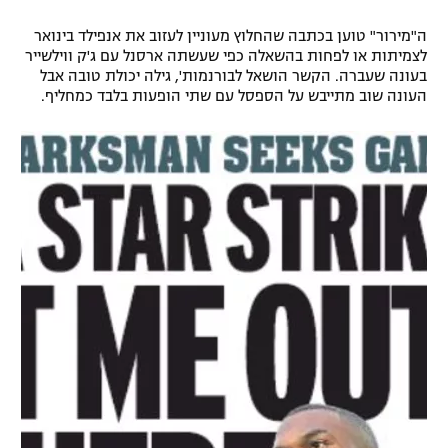
רשיון להקרנה פומבית לבית עסק
ה"מירור" טוען בכתבה שהחלוץ מעוניין לעזוב את אנפילד בינואר
לצמיתות או לפחות בהשאלה כפי שעשתה ארסנל עם ג'ק ווילשייר
הצטרפות לחבילת הערוצים
בעונה שעברה. הקשר הושאל לבורנמות', גילה יכולת טובה אבל
העונה שוב מתייבש על הספסל עם שתי הופעות בלבד כמחליף.
לוח דרושים – ג'ובנט
תגיות
המגזין