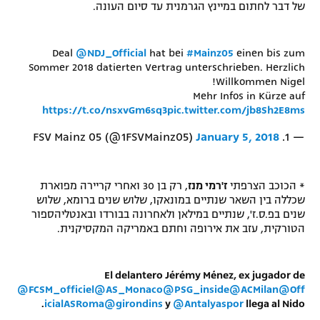
של דבר לחתום במיינץ הגרמנית עד סיום העונה.
Deal
@NDJ_Official
hat bei
#Mainz05
einen bis zum
Sommer 2018 datierten Vertrag unterschrieben. Herzlich
Willkommen Nigel!
Mehr Infos in Kürze auf
https://t.co/nsxvGm6sq3
pic.twitter.com/jb8Sh2E8ms
January 5, 2018
— 1. FSV Mainz 05 (@1FSVMainz05)
* הכוכב הצרפתי
ז'רמי מנז
, רק בן 30 ואחרי קריירה מפוארת
שכללה בין השאר שנתיים במונאקו, שלוש שנים ברומא, שלוש
שנים בפ.ס.ז', שנתיים במילאן ולאחרונה בבורדו ובאנטליהספור
הטורקית, עזב את אירופה וחתם באמריקה המקסיקנית.
El delantero Jérémy Ménez, ex jugador de
@FCSM_officiel
@AS_Monaco
@PSG_inside
@ACMilan
@Off
icialASRoma
@girondins
y
@Antalyaspor
llega al Nido.