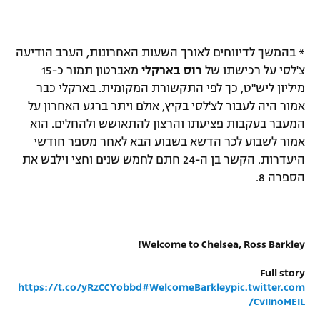
* בהמשך לדיווחים לאורך השעות האחרונות, הערב הודיעה
צ'לסי על רכישתו של
רוס בארקלי
מאברטון תמור כ-15
מיליון ליש"ט, כך לפי התקשורת המקומית. בארקלי כבר
אמור היה לעבור לצ'לסי בקיץ, אולם ויתר ברגע האחרון על
המעבר בעקבות פציעתו והרצון להתאושש ולהחלים. הוא
אמור לשבוע לכר הדשא בשבוע הבא לאחר מספר חודשי
היעדרות. הקשר בן ה-24 חתם לחמש שנים וחצי וילבש את
הספרה 8.
Welcome to Chelsea, Ross Barkley!
Full story
https://t.co/yRzCCYobbd
#WelcomeBarkley
pic.twitter.com
/CvIInoMEIL