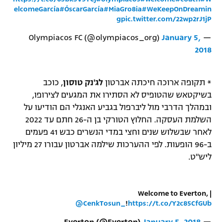
elcomeGarcía
#ÓscarGarcía
#MiaGro8ia
#WeKeepOnDreamin
רשיון להקרנה פומבית לבית עסק
g
pic.twitter.com/22wp2rJ1jP
הצטרפות לחבילת הערוצים
January 5,
— Olympiacos FC (@olympiacos_org)
2018
לוח דרושים – ג'ובנט
* תקופה ארוכה חיכתה אברטון
לג'נק טוסון
, כוכב
תגיות
בשיקטאש שהטופיס לא הסתירו את המגעים לצירופו,
ובמהלך הדרבי מול ליברפול בגביע האנגלי הם הודיעו על
המגזין
השלמת העסקה. החלוץ הטורקי בן ה-26 חתם עד 2022
לאחר שבשלוש שנים וחצי במדי הנשרים כבש 41 פעמים
ב-96 הופעות. לפי ההערכות שילמה אברטון עבורו 27 מיליון
ליש"ט.
| Welcome to Everton,
@CenkTosun_
!
https://t.co/Y2c85CfGUb