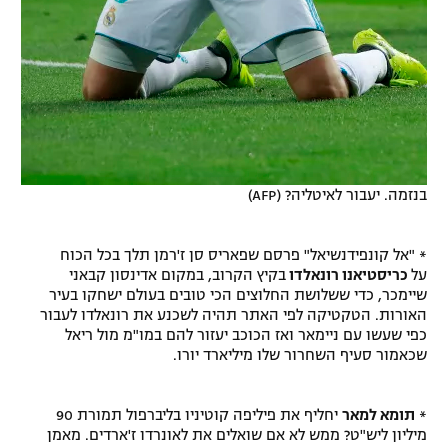
בנזמה. יעבור לאיטליה? (AFP)
* "אל קונפידנשיאל" פרסם שפאריס סן ז'רמן תלך בכל הכוח
על
כריסטיאנו רונאלדו
בקיץ הקרוב, במקום אדינסון קבאני
שיימכר, כדי ששלושת החלוצים הכי טובים בעולם ישחקו בעיר
האורות. הטקטיקה לפי האתר תהיה לשכנע את רונאלדו לעבור
כפי שעשו עם ניימאר ואז הכוכב יעזור להם במו"מ מול ריאל
שכאמור סעיף השחרור שלו מיליארד יורו.
*
תומא למאר
יחליף את פיליפה קוטיניו בליברפול תמורת 90
מיליון ליש"ט? ממש לא אם שואלים את לאונרדו ז'ארדים. מאמן