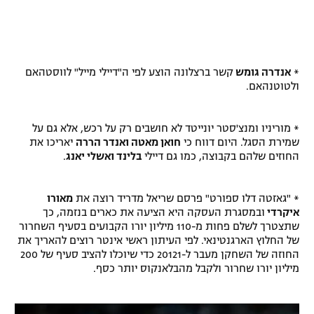
*
אנדרה גומש
קשר ברצלונה הוצע לפי ה"דיילי מייל" לווסטהאם
ולטוטנהאם.
* מוריניו ומנצ'סטר יונייטד לא חושבים רק על רכש, אלא גם על
שמירת הסגל. היום דווח כי
חואן מאטה ואנדר הררה
יאריכו את
החוזים שלהם בקבוצה, כמו גם דיילי
בלינד ואשלי יאנג
.
* "גאזטה דלו ספורט" פרסם שריאל מדריד רוצה את
מאורו
איקרדי
ובמסגרת העסקה היא הציעה את כארים בנזמה, כך
שתצטרך לשלם פחות מ-110 מיליון יורו הקבועים בסעיף השחרור
של החלוץ הארגנטינאי. לפי העיתון ראשי אינטר רוצים להאריך את
החוזה של השחקן מעבר ל-20121 כדי שיוכלו להציב סעיף של 200
מיליון יורו שחרור ולקבל מהבלאנקוס יותר כסף.