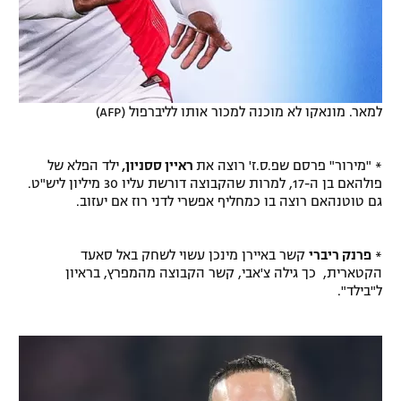
למאר. מונאקו לא מוכנה למכור אותו לליברפול (AFP)
* "מירור" פרסם שפ.ס.ז' רוצה את
ראיין ססניון,
ילד הפלא של
פולהאם בן ה-17, למרות שהקבוצה דורשת עליו 30 מיליון ליש"ט.
גם טוטנהאם רוצה בו כמחליף אפשרי לדני רוז אם יעזוב.
*
פרנק ריברי
קשר באיירן מינכן עשוי לשחק באל סאעד
הקטארית, כך גילה צ'אבי, קשר הקבוצה מהמפרץ, בראיון
ל"בילד".