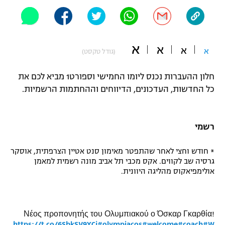
"מחצית בשכונה" – פודקאסט
אופניים
ספורט מוטורי
א
משתתפים וזוכים בפרסים
א
א
א
(גודל טקסט)
כדורמים
חלון ההעברות נכנס ליומו החמישי וספורט1 מביא לכם את
תקנון משתתפים וזוכים בפרסים
טניס
כל החדשות, העדכונים, הדיווחים וההחתמות הרשמיות.
פוטבול אמריקאי NFL
תקנון עבור פעילות אלקטרה
גיימינג E-Sports
בייסבול MLB
תקנון עבור פעילות ספורט 1 – "מרלן"
רשמי
ספורט אתגרי ואקסטרים
תנאי שימוש
* חודש וחצי לאחר שהתפטר מאימון סנט אטיין הצרפתית, אוסקר
גרסיה שב לקווים. אקס מכבי תל אביב מונה רשמית למאמן
אומנויות לחימה
אולימפיאקוס מהליגה היוונית.
מדיניות פרטיות
גיימינג E-Sports
תקנון פעילות ספורט 1
Νέος προπονητής του Ολυμπιακού ο Όσκαρ Γκαρθία!
https://t.co/6SbkSV9YCj
#olympiacos
#welcome
#coach
#W