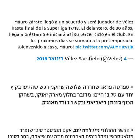
Mauro Zárate llegó a un acuerdo y será jugador de Vélez
hasta final de la Superliga 17/18. El delantero, de 30 años,
llega a préstamo e iniciará así su tercer ciclo en el club. En
los próximos días se sumará a la pretemporada.
¡Bienvenido a casa, Mauro!
pic.twitter.com/AUYHIcvJjK
— Vélez Sarsfield (@Velez)
4 בינואר 2018
* ספרטה פראג שחררה שלושה שחקני רכש שהגיעו בקיץ
יחד עם טל בן חיים: מדובר בחלוץ מארק יאנקו, בשחקן
הכנף
ג'ונתן ביאביאני
ובקשר
ז'ורז' מאנג'ק.
*
הקשר ההולנדי
נייג'ל דה יונג
, אקס מנצ'סטר סיטי שנפרד
מגלאטסראיי וניהל בימים האחרונים מו"מ עם אייאקס, בחר בסופו