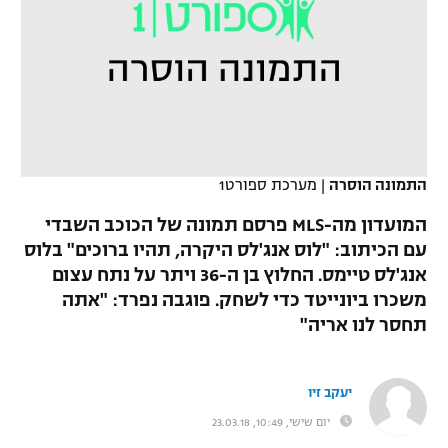
כדורסל נשים
נבחרת ישראל
יורוליג
ליגה ספרדית
טניס
VOD
מכבי תל אביב
מכבי חיפה
יורוקאפ
ליגה איטלקית
כדוריד
הפועל חולון
בית"ר ירושלים
רץ ברשת
ליגה צרפתית
כדורעף
הפועל ירושלים
מכבי תל אביב
התמונה הוסרה
|
מערכת ספורט1
ליגה הולנדית
שחייה
תוצאות
דני אבדיה
הפועל תל אביב
המועדון מה-MLS פרסם תמונה של הכוכב השבדי
ליגה טורקית
עם הכיתוב: "לוס אנג'לס היקרה, תהיו ברוכים" בלוס
ג'ודו
הפועל חיפה
לוח שידורים
אנג'לס טיימס. החלוץ בן ה-36 ויתר על נתח עצום
ליגה סינית
אגרוף
משכרו ביונייטד כדי לשחק. פוגבה נפרד: "אתה
הפועל באר שבע
תחסר לנו אריה"
ליגה ברזילאית
ברחבה
ספורט אולימפי
מכבי נתניה
ליגות נוספות
UFC
יעקב זיו
"מעל הליגה" – פודקאסט
בני יהודה
יום שישי, 10:49, 23.03.18
היאבקות WWE