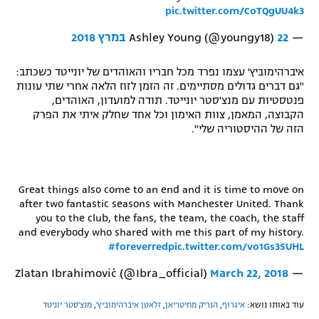
pic.twitter.com/CoTQgUU4k3
— Ashley Young (@youngy18)
22 במרץ 2018
איברהימוביץ' עצמו נפרד מכל חבריו והאוהדים של יונייטד כשכתב:
"גם דברים גדולים מסתיימים. זה הזמן לזוז הלאה אחרי שתי עונות
פנטסטיות עם מנצ'סטר יונייטד. תודה למועדון, האוהדים,
הקבוצה, המאמן, צוות האימון וכל אחד שחלק איתי את הפרק
הזה של ההיסטוריה שלי".
Great things also come to an end and it is time to move on
after two fantastic seasons with Manchester United. Thank
you to the club, the fans, the team, the coach, the staff
and everybody who shared with me this part of my history.
#foreverred
pic.twitter.com/vo1Gs3SUHL
March 22, 2018
— Zlatan Ibrahimović (@Ibra_official)
עוד באותו נושא:
איגרוף
,
הנריק מחיטריאן
,
זלאטן איברהימוביץ'
,
מנצ'סטר יוניטד