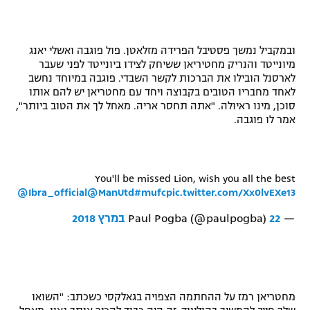
ובמקביל נמשך פסטיבל הפרידה מזלאטן. פול פוגבה ואשלי יאנג
מיונייטד והנריק מחטיריאן ששיחק לצידו ביונייטד לפני שעבר
לארסנל הובילו את הברכות לקשר השבדי. פוגבה במיוחד נחשב
לאחד מחבריו הטובים בקבוצה ויחד עם מחטריאן יש להם אותו
סוכן, מינו ראיולה. "אתה תחסר אריה. מאחל לך את הטוב ביותר",
אמר לו פוגבה.
You'll be missed Lion, wish you all the best
@Ibra_official
@ManUtd
#mufc
pic.twitter.com/Xx0lvEXe13
— Paul Pogba (@paulpogba)
22 במרץ 2018
מחטריאן רמז על ההחתמה הצפויה בגאלקסי כשכתב: "השואו