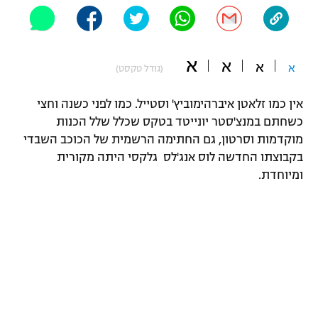
"מחצית בשכונה" – פודקאסט
אופניים
א
ספורט מוטורי
א
א
משתתפים וזוכים בפרסים
א
(גודל טקסט)
כדורמים
אין כמו זלאטן איברהימוביץ' וסטייל. כמו לפני כשנה וחצי
תקנון משתתפים וזוכים בפרסים
טניס
כשחתם במנצ'סטר יונייטד בטקס שכלל שלל הכנות
פוטבול אמריקאי NFL
מוקדמות וסרטון, גם החתימה הרשמית של הכוכב השבדי
תקנון עבור פעילות אלקטרה
בקבוצתו החדשה לוס אנג'לס גלקסי היתה מקורית
גיימינג E-Sports
בייסבול MLB
ומיוחדת.
תקנון עבור פעילות ספורט 1 – "מרלן"
ספורט אתגרי ואקסטרים
תנאי שימוש
אומנויות לחימה
מדיניות פרטיות
גיימינג E-Sports
תקנון פעילות ספורט 1