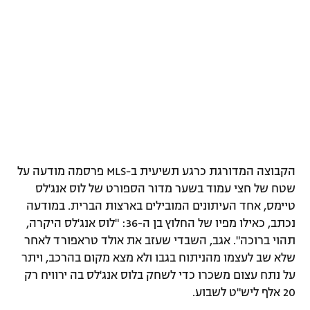
רשיון להקרנה פומבית לבית עסק
הצטרפות לחבילת הערוצים
לוח דרושים – ג'ובנט
תגיות
המגזין
הקבוצה המדורגת כרגע תשיעית ב-MLS פרסמה מודעה על
שטח של חצי עמוד בשער מדור הספורט של לוס אנג'לס
טיימס, אחד העיתונים המובילים בארצות הברית. במודעה
נכתב, כאילו מפיו של החלוץ בן ה-36: "לוס אנג'לס היקרה,
תהוי ברוכה". אגב, השבדי שעזב את אולד טראפורד לאחר
שלא שב לעצמו מהניתוח בגבו ולא מצא מקום בהרכב, ויתר
על נתח עצום משכרו כדי לשחק בלוס אנג'לס בה ירוויח רק
20 אלף ליש"ט לשבוע.