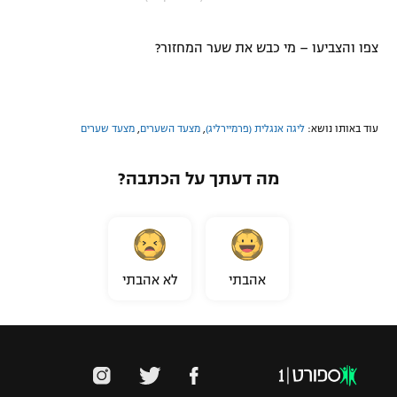
"מחצית בשכונה" – פודקאסט
אופניים
צפו והצביעו – מי כבש את שער המחזור?
ספורט מוטורי
משתתפים וזוכים בפרסים
כדורמים
עוד באותו נושא:
ליגה אנגלית (פרמיירליג)
,
מצעד השערים
,
מצעד שערים
תקנון משתתפים וזוכים בפרסים
טניס
פוטבול אמריקאי NFL
מה דעתך על הכתבה?
תקנון עבור פעילות אלקטרה
גיימינג E-Sports
בייסבול MLB
תקנון עבור פעילות ספורט 1 – "מרלן"
ספורט אתגרי ואקסטרים
תנאי שימוש
אהבתי
לא אהבתי
אומנויות לחימה
מדיניות פרטיות
גיימינג E-Sports
תקנון פעילות ספורט 1