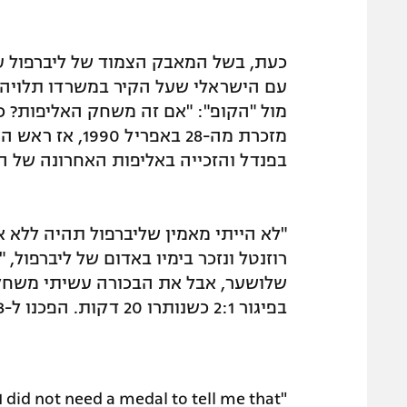
כעת, בשל המאבק הצמוד של ליברפול עם 
עם הישראלי שעל הקיר במשרדו תלויה ת
מול "הקופ": "אם זה משחק האליפות? כן,
מזכרת מה-28 באפ
בפנדל והזכייה באליפות האחרונה של 
רוזנטל ונזכר בימיו באדום של ליברפול,
שלושער, אבל את הבכורה עשיתי משחק ק
בפיגור 2:1 כשנותרו 20 דקות. הפכנו ל-2:3 וזאת הייתה ההתחלה בדרך לתואר".
"I did something important for Liverpool. I did not need a medal to tell me that."