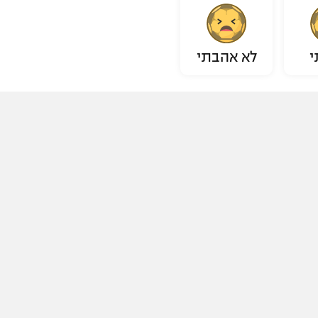
י
לא אהבתי