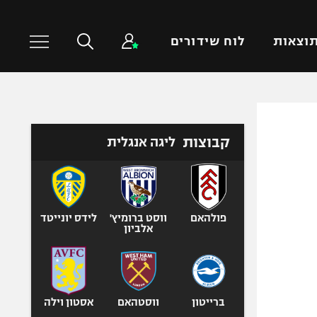
וצאות
לוח שידורים
כדורסל עולמי
ענפים נוספים
קבוצות
ליגה אנגלית
NBA
טניס
יורוליג
כדוריד
יורוקאפ
כדורעף
שחייה
פולהאם
ווסט ברומיץ'
לידס יונייטד
אלביון
ג'ודו
אגרוף
ספורט אולימפי
UFC
ברייטון
ווסטהאם
אסטון וילה