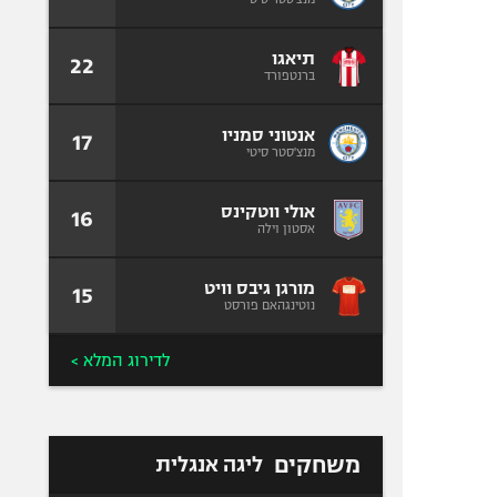
תיאגו
22
ברנטפורד
אנטוני סמניו
17
מנצ'סטר סיטי
אולי ווטקינס
16
אסטון וילה
מורגן גיבס וויט
15
נוטינגהאם פורסט
לדירוג המלא >
משחקים
ליגה אנגלית