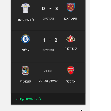
0
-
3
הסתיים
ווסטהאם
לידס יונייטד
1
-
2
סנדרלנד
הסתיים
צ'לסי
21.08
שישי, 22:00
ארסנל
קובנטרי
לכל המשחקים >