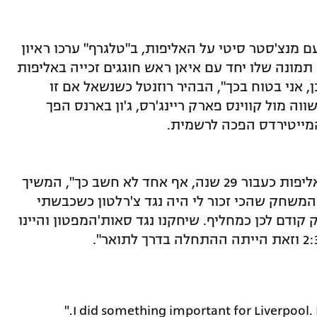
מנצ'סטר סיטי על האליפות, ב"טלגרף" ערכו ראיון
מונה שלו יחד עם איאן ראש חוגגים זכייה באליפות
 אני בטוח בכך", הבהיר רוזנטל כשנשאל אם זו
ריל 1990, אז ראש השווה מול קווינס פארק ריינג'רס, ג'ון בארנס הפך
המייטירדס הפכה לרשמית.
"לא הייתי מאמין שליברפול תהיה ללא אליפות כעבור 29 שנה, אף אחד לא חשב כך", המשיך
 "המשחק שהכי זכור לי היה נגד צ'רלטון כשכבשתי
ודם לכן כמחליף. שיחקנו נגד סאות'המפטון והיינו