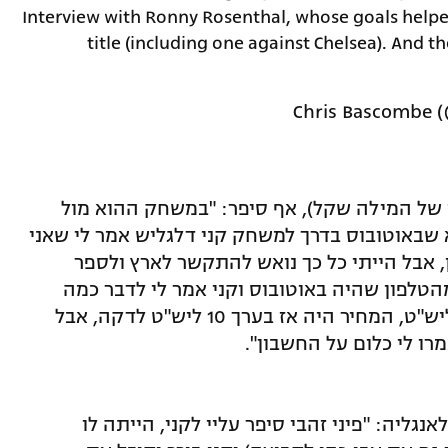
Interview with Ronny Rosenthal, whose goals helpe
title (including one against Chelsea). And 
וי של המילה שקל), אף סיפר: "במשחק ההוא מול
 שבאוטובוס בדרך למשחק קני דלגליש אמר לי שאני
בן, אבל הייתי כל כך נואש להתקשר לארץ ולספר
לפון שהיה באוטובוס וקני אמר לי לדבר כמה
שאני רוצה. החשבון הגיע כמעט לאלף ליש"ט, המחיר היה אז בערך 10 ליש"ט לדקה, אבל
ו לי כלום על החשבון".
נגליה: "פיני זהבי סיפר עליי לקני, הייתה לו