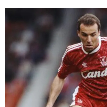
ל אביב
ליגה טורקית
תל אביב
ליגה סינית
חיפה
ליגה ברזילאית
באר שבע
ליגות נוספות
תניה
דה