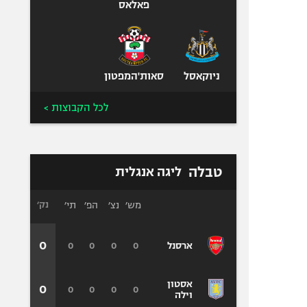
פאלאס
ניוקאסל
סאות'המפטון
לכל הקבוצות >
טבלה
ליגה אנגלית
מש׳
נצ׳
הפ׳
תי׳
נק׳
0
0
0
0
0
ארסנל
אסטון
0
0
0
0
0
וילה