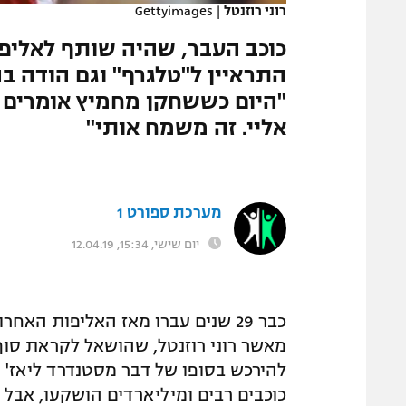
רוני רוזנטל
|
Gettyimages
המגזין
"היום כששחקן מחמיץ אומרים ש
אליי. זה משמח אותי"
מערכת ספורט 1
יום שישי, 15:34, 12.04.19
כבר 29 שנים עברו מאז האליפות ה
מאשר רוני רוזנטל, שהושאל לקראת סו
להירכש בסופו של דבר מסטנדרד ליאז' 
כוכבים רבים ומיליארדים הושקעו, אבל 