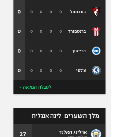
0
0
0
0
0
בורנמות׳
0
0
0
0
0
ברנטפורד
0
0
0
0
0
ברייטון
0
0
0
0
0
צ'לסי
לטבלה המלאה >
מלך השערים
ליגה אנגלית
ארלינג האלנד
27
מנצ'סטר סיטי