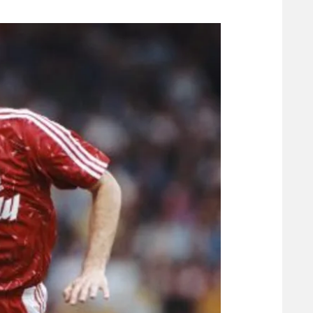
משתתפים וזוכים בפרסים
מכבי ת
הפועל 
תקנון משתתפים וזוכים בפרסים
הפועל 
תקנון עבור פעילות אלקטרה
הפועל 
תקנון עבור פעילות ספורט 1 – "מרלן"
מכבי נ
טניס
בני יהו
גיימינג E-Sports
תנאי שימוש
מדיניות פרטיות
תקנון פעילות ספורט 1
רשיון להקרנה פומבית לבית עסק
הצטרפות לחבילת הערוצים
לוח דרושים – ג'ובנט
תגיות