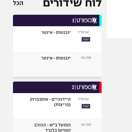
לוח שידורים
הכל
עכשיו
יובנטוס - אינטר
ישיר
16:00
יובנטוס - אינטר
עכשיו
היידנהיים - אוסנברוק
(פריצות)
ישיר
16:00
הפועל ב"ש - הכוכב
האדום בלגרד