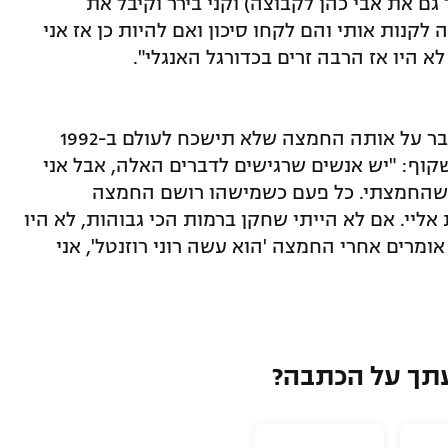
גם את אבי כהן לקבוצה) וקני בירר וקיבל את
לקנות אותי והם לקחו סיכון ואם להיות כן אז אני
א היו אז הרבה זרים בכדורגל האנגלי".
ולסיום, איך אפשר שלא, נשאל חלוץ העבר על אותה החמצה שלא תישכח לעולם ב-1992
וף: "יש אנשים שרגישים לדברים האלה, אבל אני
ם שהחמצתי. כל פעם כשמישהו רושם החמצה
י. אם לא הייתי שחקן ברמות הכי גבוהות, לא היו
ומרים אחרי החמצה 'הוא עשה רוני רוזנטל', אני
תך על הכתבה?