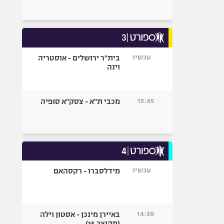
עכשיו
בית"ר ירושלים - אוסטריה
וינה
15:45
מכבי ת"א - צסק"א סופיה
עכשיו
מידלסברו - רקסהאם
14:30
באיירן מינכן - אסטון וילה
(מקוצר 15)