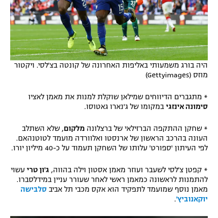
היה בורג משמעותי באליפות האחרונה של קונטה בצ'לסי. ויקטור
מוזס (Gettyimages)
* מתגברים הדיווחים שמילאן שוקלת למנות את מאמן לאציו
סימונה אינזגי
במקומו של ג'נארו גאטוסו.
* שחקן ההתקפה הברזילאי של ברצלונה
מלקום
, שלא השתלב
העונה בהרכב הראשון של ארנסטו ואלוורדה מועמד לטוטנהאם.
לפי העיתון 'ספורט' עלותו של השחקן תעמוד על כ-40 מיליון יורו.
* קפטן צ'לסי לשעבר ועוזר מאמן אסטון וילה בהווה,
ג'ון טרי
עשוי
להתמנות לראשונה כמאמן ראשי לאחר שעורר עניין במידלסברו.
מאמן נוסף שמועמד לתפקיד הוא אקס מכבי תל אביב
סלבישה
יוקאנוביץ'
.