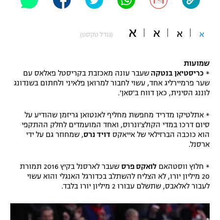
"מחצית בשכונה" – פודקאסט
אופניים
א
א
א
א
(גודל טקסט)
ספורט מוטורי
משתתפים וזוכים בפרסים
שמועות
כדורמים
*
כריסטיאן בנטקה
שעבר עונה מאכזבת בקריסטל פאלאס עם
תקנון משתתפים וזוכים בפרסים
טניס
שער פרמיירליג אחד, עשוי לחבור למרואן פלאיני ולחתום בשנדונג
פוטבול אמריקאי NFL
לוננג הסינית, כאן דווח ב'סאן'.
תקנון עבור פעילות אלקטרה
גיימינג E-Sports
בייסבול MLB
* אתלטיקו מדריד מחפשת מחליף לאנטואן גריזמן שהודיע על
תקנון עבור פעילות ספורט 1 – "מרלן"
סיום דרכו במדי הקולצ'ונרוס, ואחד המועמדים לחלק ההתקפי
הוא כוכבה הברזילאי של אייאקס
דויד נרס
, שמחוזר גם על ידי
ספורט אתגרי ואקסטרים
ארסנל.
תנאי שימוש
אומנויות לחימה
* חלוץ ווסטהאם
לואקס פרס
שעבר לארסנל בקיץ 2016 תמורת
20 מיליון יורו, לא הצליח להשתלב בכדורגל האנגלי והוא עשוי
מדיניות פרטיות
גיימינג E-Sports
לעבור לאלאבס, שתשלם עבורו 2 מיליון יורו בלבד.
תקנון פעילות ספורט 1