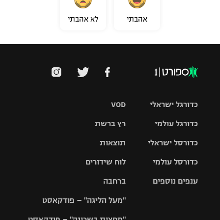
אהבתי
לא אהבתי
כדורגל ישראלי
VOD
כדורגל עולמי
רץ ברשת
ליגת העל
כדורסל ישראלי
תוצאות
ליגת
ליגה לאומית
האלופות
כדורסל עולמי
לוח שידורים
ליגת ווינר
סל
גביע הטוטו
ענפים נוספים
ברחבה
ליגה
NBA
אירופית
"מעל הליגה" – פודקאסט
ליגה לאומית
ליגיונרים
טניס
יורוליג
ליגה אנגלית
"מחצית בשכונה" – פודקאסט