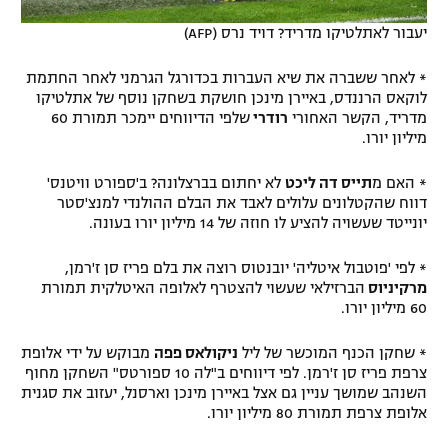
יעבור לאתלטיקו מדריד? דויד נרס (AFP)
* לאחר ששברה את שיא העברות בכדורגל הגרמני לאחר החתמת
לוקאס הרננדס, באיירן מינכן חושקת בשחקן נוסף של אתלטיקו
מדריד, הקשר האחורי
רודרי
שלפי הדיווחים יימכר תמורת 60
מיליון יורו.
* האם מ
תייס דה ליכט
לא יחתום בברצלונה? ב'ספורט וויטנס'
דווח שהקטלונים עלולים לאבד את הבלם ההולנדי למנצ'סטר
יונייטד שעשויה להציע לו חוזה של 14 מיליון יורו בעונה.
* לפי 'פוטבול איטליה' יובנטוס רוצה את בלם פריז סן ז'רמן,
מרקיניוס
הברזילאי שעשוי להצטרף לאלופה האיטלקית תמורת
60 מיליון יורו.
* שחקן הכנף המוכשר של ליל
ניקולאס פפה
מבוקש על ידי אלופת
צרפת פריז סן ז'רמן. לפי דיווחים ב"לה 10 ספורטס" השחקן מחוף
השנהב שמושך עניין גם אצל באיירן מינכן וארסנל, יעזוב את סגנית
אלופת צרפת תמורת 80 מיליון יורו.