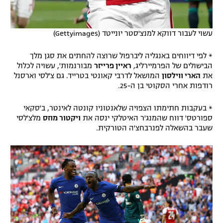
עשוי לעבור דווקא למנצ'סטר יונייטד (Gettyimages)
* לפי דיווחים באנגליה ליברפול שרוצה להחתים את סגן מלך
הבישולים של הפרמיירליג,
ראיין פרייזר
מבורנמות', עשויה לכלול
את
הארי ווילסון
המושאל לדרבי קאונטי בטרייד. גם צ'לסי וארסנל
רודפות אחרי הסקוטי בן ה-25.
* בעקבות חתימתו הצפויה שלאנטוניו קונטה לאינטר, ב'סקאי
ספורטס' דווח שהמנג'ר האיטלקי ינסה את
ויקטור מוזס
מלצ'לסי
שעבר בהשאלה לפנרבחצ'ה הטורקית.