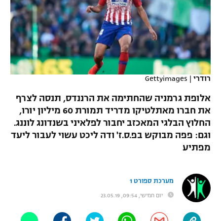
כדורסל נשים
נבחרת ישראל
יורוליג
ליגה ספרדית
טניס
VOD
מכבי תל אביב
מכבי חיפה
יורוקאפ
ליגה איטלקית
כדוריד
הפועל חולון
בית"ר ירושלים
רץ ברשת
ליגה צרפתית
כדורעף
רודרי
|
Gettyimages
הפועל ירושלים
מכבי תל אביב
ליגה הולנדית
אלופת גרמניה שהחתימה את הרננדס, תנסה לצרף
שחייה
תוצאות
דני אבדיה
הפועל תל אביב
את חברו מאתלטיקו מדריד תמורת 60 מיליון יורו,
ליגה טורקית
החלוץ הבלגי המאכזב יחבור לפלאיני בשנדונג לוננג.
ג'ודו
הפועל חיפה
לוח שידורים
וגם: פפה מבוקש בפ.ס.ז' ודה ליכט עשוי לעבור ליעד
ליגה סינית
אגרוף
מפתיע
הפועל באר שבע
ליגה ברזילאית
ברחבה
ספורט אולימפי
מכבי נתניה
מערכת ספורט 1
ליגות נוספות
UFC
יום חמישי, 09:54, 23.05.19
"מעל הליגה" – פודקאסט
בני יהודה
היאבקות WWE