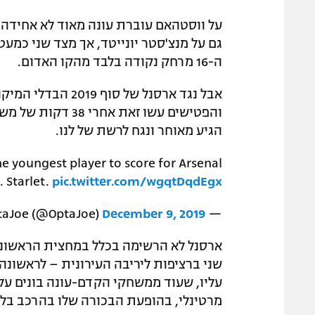
על ווסטהאם עוברת עונה מאוד לא אחידה, 
גם על מנצ'סטר יונייטד, אך מצד שני כמע
ה-16 מרחק נקודה בלבד מהקו האדום.
אבל נגד ארסנל של ס
והפטישים עשו זאת 
הגיע מאוחר ונגח לרשת של לנו.
 the youngest player to score for Arsenal
. Starlet.
pic.twitter.com/wgqtDqdEgx
December 9, 2019
— OptaJoe (@OptaJoe)
ארסנל לא הרשימה בכלל במחצית הראשונה
עליו, שעוד ממשחקי הקדם-עונה בונים על
מרטינלי, בהופעת הבכורה שלו בהרכב בלי