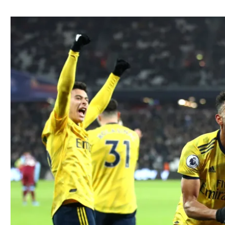
ל אביב
ליגה טורקית
תל אביב
ליגה סינית
חיפה
ליגה ברזילאית
באר שבע
ליגות נוספות
תניה
דה