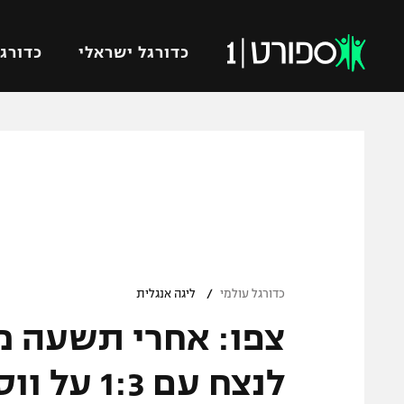
כדורגל ישראלי
כדורגל
VOD
כדורג
רץ ברשת
ליגת ה
ליגה ל
תוצאות
גביע הט
לוח שידורים
ליגיונר
ברחבה
/
גביע ה
כדורגל עולמי
ליגה אנגלית
נבחרת 
צפו: אחרי תשעה מ
"מעל הליגה" – פודקאסט
מכבי ח
"מחצית בשכונה" – פודקאסט
לנצח עם 1:3 על ווסטהאם
בית"ר י