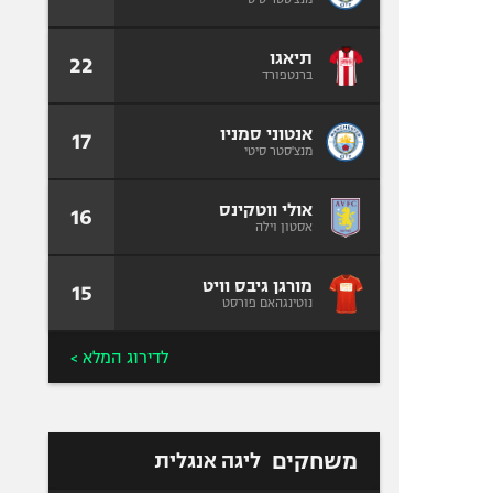
תיאגו
22
ברנטפורד
אנטוני סמניו
17
מנצ'סטר סיטי
אולי ווטקינס
16
אסטון וילה
מורגן גיבס וויט
15
נוטינגהאם פורסט
לדירוג המלא >
משחקים
ליגה אנגלית