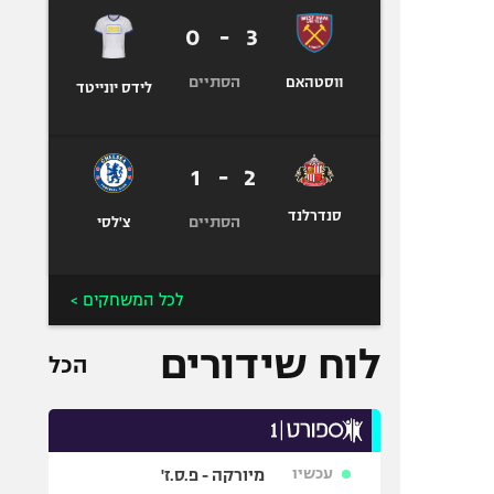
0
-
3
הסתיים
ווסטהאם
לידס יונייטד
1
-
2
סנדרלנד
הסתיים
צ'לסי
לכל המשחקים >
לוח שידורים
הכל
עכשיו
מיורקה - פ.ס.ז'