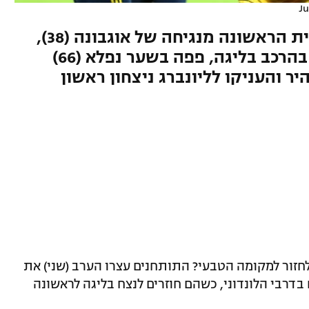
Ju
התותחנים נקלעו לפיגור במחצית הראשונה מנגיחה של אוגבונה (38),
אבל מרטינלי (60) בבכורה שלו בהרכב בליגה, פפה בשער נפלא (66)
 מהפך מהיר והעניקו לליונברג ניצחון ראשון
חזור למקומה הטבעי? התותחנים עצרו הערב (שני) את
צחון 1:3 על ווסטהאם בדרבי הלונדוני, כשהם חוזרים לנצח בליגה לראשונה