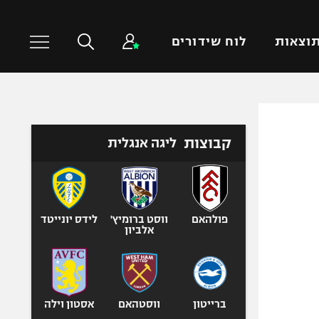
וצאות
לוח שידורים
כדורסל עולמי
ענפים נוספים
קבוצות
ליגה אנגלית
NBA
טניס
יורוליג
כדוריד
יורוקאפ
כדורעף
שחייה
פולהאם
ווסט ברומיץ'
לידס יונייטד
אלביון
ג'ודו
אגרוף
ספורט אולימפי
UFC
ברייטון
ווסטהאם
אסטון וילה