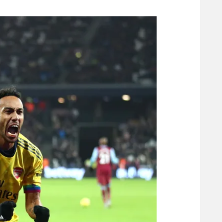
משתתפים וזוכים בפרסים
מכבי ת
הפועל 
תקנון משתתפים וזוכים בפרסים
הפועל 
תקנון עבור פעילות אלקטרה
הפועל 
תקנון עבור פעילות ספורט 1 – "מרלן"
מכבי נ
טניס
בני יהו
גיימינג E-Sports
תנאי שימוש
מדיניות פרטיות
תקנון פעילות ספורט 1
רשיון להקרנה פומבית לבית עסק
הצטרפות לחבילת הערוצים
לוח דרושים – ג'ובנט
תגיות