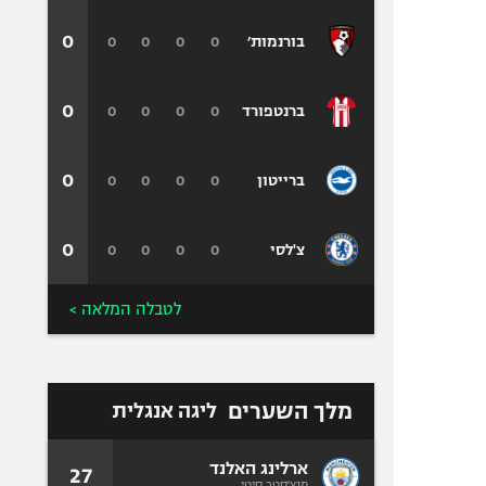
0
0
0
0
0
בורנמות׳
0
0
0
0
0
ברנטפורד
0
0
0
0
0
ברייטון
0
0
0
0
0
צ'לסי
לטבלה המלאה >
מלך השערים
ליגה אנגלית
ארלינג האלנד
27
מנצ'סטר סיטי