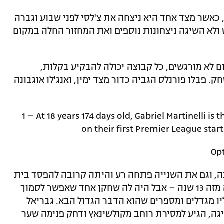
כאשר מצד אחד היא ניצחה את צ'לסי לפני שבוע וגברה
ט ולא השיגה ניצחונות נוספים ואת המחזור החלה במקום
וף 2019 הבדלי המיקום לא מורגשים, כל קבוצה יכולה להבקיע בקלות,
אחרי 38 דקות של משחק. פבלו פורנלס הגביה כדור מצד ימין, ואנג'לו אוגבונה
1 – At 18 years 174 days old, Gabriel Martinelli is
on their first Premier League start
, וגם את השנייה פתחה רע והיתה קרובה להפסד בית
שני ברציפות ליריבה העירונית – לראשונה מזה 13 שנה – אבל היה לה שחקן אחד שאפשר לסמוך
יו מגדלים ומספרים שהוא הדבר הגדול הבא. גבריאל
גה, הגיע למסירת רוחב מקולשינאץ ודחק פנימה שער