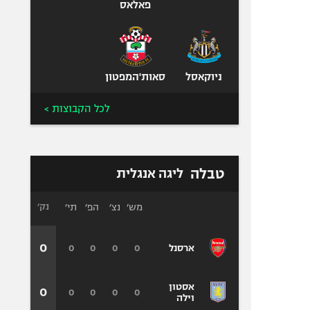
פאלאס
ניוקאסל
סאות'המפטון
לכל הקבוצות >
טבלה
ליגה אנגלית
מש׳
נצ׳
הפ׳
תי׳
נק׳
0
0
0
0
0
ארסנל
אסטון
0
0
0
0
0
וילה