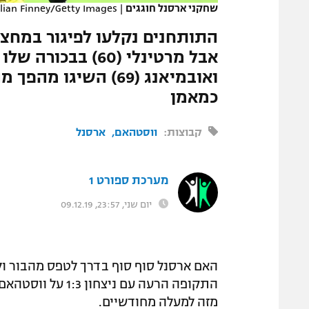
שחקני ארסנל חוגגים
|
lian Finney/Getty Images
המגזין
ואובמיאנג (69) השיגו
כמאמן
קבוצות:
ווסטהאם
ארסנל
מערכת ספורט 1
יום שני, 23:57, 09.12.19
האם ארסנל סוף סוף בדרך לטפס מהבור ול
התקופה הרעה עם ני
מזה למעלה מחודשיים.