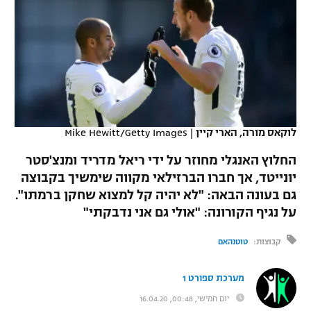
כדורסל נשים
נבחרת ישראל
יורוליג
ליגה ספרדית
טניס
VOD
מכבי תל אביב
מכבי חיפה
יורוקאפ
ליגה איטלקית
כדוריד
הפועל חולון
בית"ר ירושלים
רץ ברשת
ליגה צרפתית
כדורעף
הפועל ירושלים
מכבי תל אביב
ליגה הולנדית
לוקאס מורה, הארי קיין
|
Mike Hewitt/Getty Images
שחייה
תוצאות
דני אבדיה
הפועל תל אביב
החלוץ האנגלי מחוזר על ידי ריאל מדריד ומנצ'סטר
ליגה טורקית
ג'ודו
יונייטד, אך חברו הברזילאי מקווה שימשיך בקבוצה
הפועל חיפה
לוח שידורים
גם בעונה הבאה: "לא יהיה קל למצוא שחקן ברמתו".
ליגה סינית
אגרוף
על נגיף הקורונה: "אולי גם אני נדבקתי"
הפועל באר שבע
ליגה ברזילאית
ברחבה
ספורט אולימפי
קבוצות:
טוטנהאם
מכבי נתניה
ליגות נוספות
UFC
מערכת ספורט 1
"מעל הליגה" – פודקאסט
בני יהודה
יום חמישי, 00:48, 16.04.20
היאבקות WWE