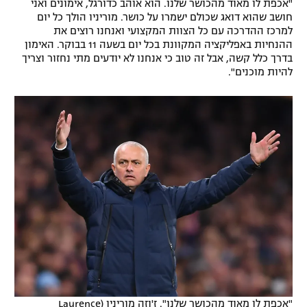
"אכפת לו מאוד מהכושר שלנו. הוא אוהב כדורגל, אימונים ואני
רשיון להקרנה פומבית לבית עסק
חושב שהוא דואג שכולם ישמרו על כושר. מוריניו הולך כל יום
למרכז ההדרכה עם כל הצוות המקצועי ואנחנו רוצים את
ההנחיות באפליקציה המקוונת בכל יום בשעה 11 בבוקר. האימון
הצטרפות לחבילת הערוצים
בדרך כלל קשה, אבל זה טוב כי אנחנו לא יודעים מתי נחזור וצריך
להיות מוכנים".
לוח דרושים – ג'ובנט
תגיות
המגזין
"אכפת לו מאוד מהכושר שלנו". ז'וזה מוריניו (Laurence