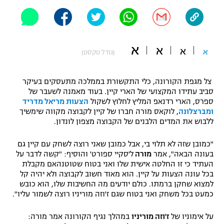
"מחצית בשכונה" – פודקאסט
אופניים
ספורט מוטורי
משתתפים וזוכים בפרסים
א
א
א
א
(גודל טקסט)
כדורמים
תקנון משתתפים וזוכים בפרסים
טניס
צל מגפת הקורונה, כלי התקשורת בממלכה מתעסקים בעיקר
סביב עתידו המקצועי של הארי קיין. בעוד מאמנה לשעבר של
פוטבול אמריקאי NFL
תקנון עבור פעילות אלקטרה
ספרס, הארי רדנאפ המליץ לחלוץ לשקול
הצעות מריאל מדריד
ומברצלונה
, לוקאס מורה חברו של קיין לקבוצה מקווה שימשיך
גיימינג E-Sports
בייסבול MLB
ללבוש את המדים הלבנים של הקבוצה מצפון לונדון.
תקנון עבור פעילות ספורט 1 – "מרלן"
ספורט אתגרי ואקסטרים
"כמובן שזה לא תלוי בי, אבל כמובן שאני רוצה לשחק עם קיין גם
תנאי שימוש
בעונה הבאה", אמר
מורה
ל'סקיי ספורט' והוסיף: "קשה לדבר על
העתיד כי זו החלטה אישית שלו ואני בטוח שטוטנהאם מקבלת
אומנויות לחימה
בכל עונה הצעות על קיין. הוא מאוד חשוב לקבוצה ולא יהיה קל
מדיניות פרטיות
למצוא שחקן ברמתו. כולם יודעים מה החשיבות שלו, הוא כובש
גיימינג E-Sports
כמעט בכל משחק ואני בטוח שגם ז'וזה מוריניו רוצה לשמור עליו".
תקנון פעילות ספורט 1
על אימוניו של
ז'וזה מוריניו
במהלך נגיף הקורונה אמר מורה: