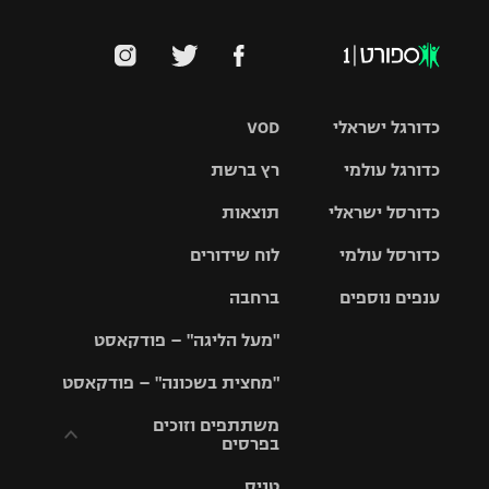
כדורגל ישראלי
VOD
כדורגל עולמי
רץ ברשת
ליגת העל
כדורסל ישראלי
תוצאות
ליגת
ליגה לאומית
האלופות
כדורסל עולמי
לוח שידורים
ליגת ווינר
סל
גביע הטוטו
ענפים נוספים
ברחבה
ליגה
NBA
אירופית
"מעל הליגה" – פודקאסט
ליגה לאומית
ליגיונרים
טניס
יורוליג
ליגה אנגלית
"מחצית בשכונה" – פודקאסט
כדורסל נשים
גביע המדינה
כדוריד
יורוקאפ
ליגה גרמנית
משתתפים וזוכים
בפרסים
מכבי תל
נבחרת
כדורעף
אביב
ישראל
ליגה
טניס